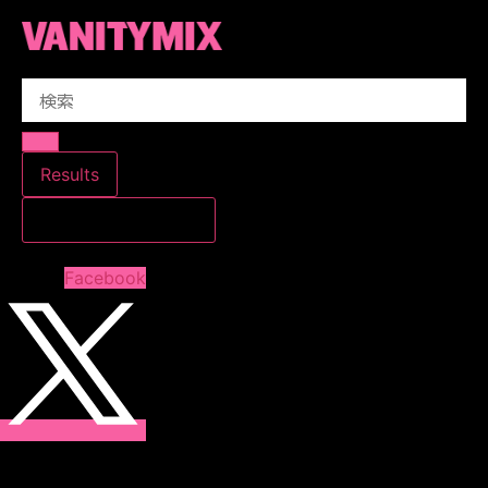
コ
ン
テ
Search
ン
...
ツ
に
ス
Results
キ
すべての結果を見る
ッ
プ
Facebook