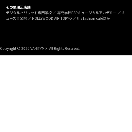
その他周辺店舗
デジタルハリウッド専門学校 ／ 専門学校ESPミュージカルアカデミー ／ ミ
ューズ音楽院 ／ HOLLYWOOD AIR TOKYO ／ the fashion caféほか
Copyright © 2026 VANITYMIX. All Rights Reserved.