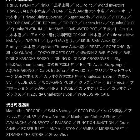
TRIPLE TWENTY ／ PinkX／ 島唄楽園 ／ Holl Point ／ World Investors
TRAVEL CAFÉ 六本木店 ／ K’s BAR ／ 炭火BAR 集 六本木店 ／ ベル・オーブ
六本木 ／ Privato Dining Lovenet ／ Sugar Daddy ／ VIRUS ／ VIRTUS2 ／
TIP TOP CAVE ／ TIP TOP you ／ TIP TOP ／ Harlem freak ／ Spunky GOLD
／ Spunky PLATINUM ／ Hot Staff ／ BAR WATER POT ／ アボットチョイス
六本木店 ／ ヘアメイク・着付け専門店 GEKKABIJIN 本店 ／ Cecile Aoki New
NANAy’s ／ BAR BLU ／ しょうがの香り。／ KRUN SIAM 六本木店 ／
Ebonye 六本木店 ／ Agleam Ebonye 六本木店 ／ FIESTA ／ ROPPONGI 香
和（KA GU WA) ／ TOKYO SPORTS CAFÉ ／ 焼酎DINIG BAR 虎の桜 ／ BAR
DINING KARAOKE ROSSO ／ DINING & LOUNGE CROSSOVER ／ Sky
hills&Aquarium Lounge 蒼の響 六本木店 ／ Bar 7th Ave.in Roppongi ／
AQUA GIARDINO ／ Café&Trattoria ／ ターボロ ディ マリア／フットマッサ
ージ 足庵 六本木店 ／ カラオケ館 六本木店 ／ Charleston&Son ／ 六本木
VIVI ／ CLUB ZOO ／ WOLFGANG PUCK ／ クラブライト ／ Bar FreeLe ／ プ
ロポーション ／ J-BAR ／ FIRST HOUSE ／ カラオケ パセラ ／ カラオケ シ
ダックス ／ PIZZERIA Charleston&Son ／ WORLDSTAR CAFE
渋谷周辺店舗
Manhattan RECORDs ／ SAM’s Shibuya ／ RECO FAN ／イシバシ楽器 ／ ア
パレル系 ／ ANAP ／ Grow Around ／ Manhattan Clothes&Shoes ／
AVALANCHE ／ ONSPOTZ ／ PAJABOO ／ FUNCTION JUNCTION ／ Cruce
ANAP ／ ROSEBULLET ／ AND A ／ STOMY ／FAMES ／ MOREBUDGET ／
STRANGE THE STORE ／ Street Wish