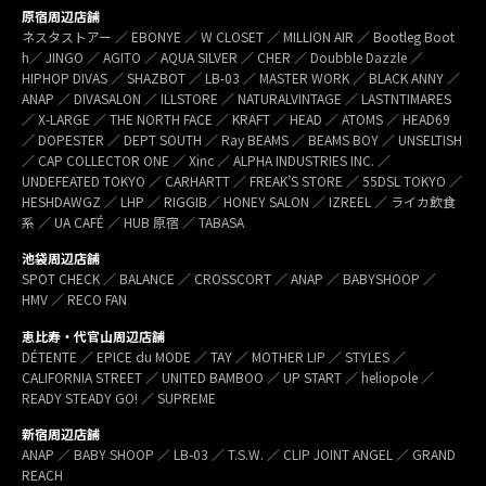
原宿周辺店舗
ネスタストアー ／ EBONYE ／ W CLOSET ／ MILLION AIR ／ Bootleg Boot
h／ JINGO ／ AGITO ／ AQUA SILVER ／ CHER ／ Doubble Dazzle ／
HIPHOP DIVAS ／ SHAZBOT ／ LB-03 ／ MASTER WORK ／ BLACK ANNY ／
ANAP ／ DIVASALON ／ ILLSTORE ／ NATURALVINTAGE ／ LASTNTIMARES
／ X-LARGE ／ THE NORTH FACE ／ KRAFT ／ HEAD ／ ATOMS ／ HEAD69
／ DOPESTER ／ DEPT SOUTH ／ Ray BEAMS ／ BEAMS BOY ／ UNSELTISH
／ CAP COLLECTOR ONE ／ Xinc ／ ALPHA INDUSTRIES INC. ／
UNDEFEATED TOKYO ／ CARHARTT ／ FREAK’S STORE ／ 55DSL TOKYO ／
HESHDAWGZ ／ LHP ／ RIGGIB／ HONEY SALON ／ IZREEL ／ ライカ飲食
系 ／ UA CAFÉ ／ HUB 原宿 ／ TABASA
池袋周辺店舗
SPOT CHECK ／ BALANCE ／ CROSSCORT ／ ANAP ／ BABYSHOOP ／
HMV ／ RECO FAN
恵比寿・代官山周辺店舗
DÉTENTE ／ EPICE du MODE ／ TAY ／ MOTHER LIP ／ STYLES ／
CALIFORNIA STREET ／ UNITED BAMBOO ／ UP START ／ heliopole ／
READY STEADY GO! ／ SUPREME
新宿周辺店舗
ANAP ／ BABY SHOOP ／ LB-03 ／ T.S.W. ／ CLIP JOINT ANGEL ／ GRAND
REACH