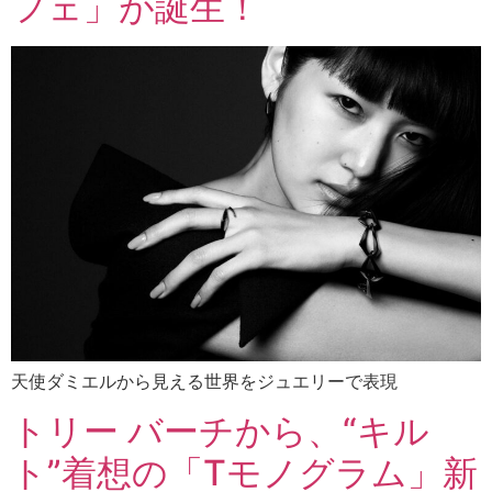
フェ」が誕生！
天使ダミエルから見える世界をジュエリーで表現
トリー バーチから、“キル
ト”着想の「Tモノグラム」新