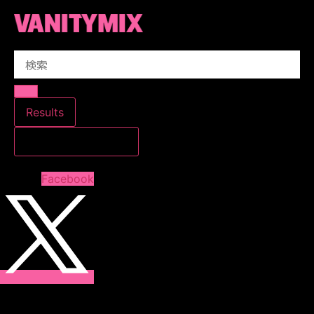
コ
ン
テ
Search
ン
...
ツ
に
ス
Results
キ
すべての結果を見る
ッ
プ
Facebook