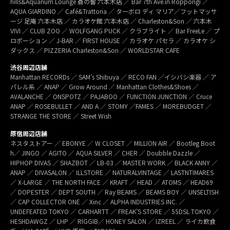
hills&Aquarium Lounge 蒼の響 六本木店 ／ Bar 7th Ave.in Roppongi ／
AQUA GIARDINO ／ Café&Trattoria ／ ターボロ ディ マリア／フットマッサ
ージ 足庵 六本木店 ／ カラオケ館 六本木店 ／ Charleston&Son ／ 六本木
VIVI ／ CLUB ZOO ／ WOLFGANG PUCK ／ クラブライト ／ Bar FreeLe ／ プ
ロポーション ／ J-BAR ／ FIRST HOUSE ／ カラオケ パセラ ／ カラオケ シ
ダックス ／ PIZZERIA Charleston&Son ／ WORLDSTAR CAFE
渋谷周辺店舗
Manhattan RECORDs ／ SAM’s Shibuya ／ RECO FAN ／イシバシ楽器 ／ ア
パレル系 ／ ANAP ／ Grow Around ／ Manhattan Clothes&Shoes ／
AVALANCHE ／ ONSPOTZ ／ PAJABOO ／ FUNCTION JUNCTION ／ Cruce
ANAP ／ ROSEBULLET ／ AND A ／ STOMY ／FAMES ／ MOREBUDGET ／
STRANGE THE STORE ／ Street Wish
原宿周辺店舗
ネスタストアー ／ EBONYE ／ W CLOSET ／ MILLION AIR ／ Bootleg Boot
h／ JINGO ／ AGITO ／ AQUA SILVER ／ CHER ／ Doubble Dazzle ／
HIPHOP DIVAS ／ SHAZBOT ／ LB-03 ／ MASTER WORK ／ BLACK ANNY ／
ANAP ／ DIVASALON ／ ILLSTORE ／ NATURALVINTAGE ／ LASTNTIMARES
／ X-LARGE ／ THE NORTH FACE ／ KRAFT ／ HEAD ／ ATOMS ／ HEAD69
／ DOPESTER ／ DEPT SOUTH ／ Ray BEAMS ／ BEAMS BOY ／ UNSELTISH
／ CAP COLLECTOR ONE ／ Xinc ／ ALPHA INDUSTRIES INC. ／
UNDEFEATED TOKYO ／ CARHARTT ／ FREAK’S STORE ／ 55DSL TOKYO ／
HESHDAWGZ ／ LHP ／ RIGGIB／ HONEY SALON ／ IZREEL ／ ライカ飲食