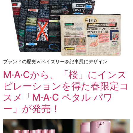
ブランドの歴史＆ペイズリーを記事風にデザイン
M·A·Cから、「桜」にインス
ピレーションを得た春限定コ
スメ「M·A·C ペタル パワ
ー」が発売！