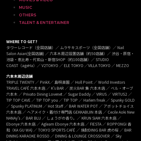
MUSIC
OTHERS
TALENT & ENTERTAINER
WHERE TO GET?
タワーレコード（全国店舗）／ ムラサキスポーツ（全国店舗）／ Nail
Salon Asian(全国店舗) ／ 六本木周辺設置店舗（約50店舗）／ 渋谷・原宿・
池袋・恵比寿・代官山・新宿SHOP（約100店舗）／ STUDIO
COAST（ageHa）／ V2TOKYO ／ ELE TOKYO ／VILLA TOKYO ／ MEZZO
六本木周辺店舗
TRIPLE TWENTY ／ PinkX／ 島唄楽園 ／ Holl Point ／ World Investors
TRAVEL CAFÉ 六本木店 ／ K’s BAR ／ 炭火BAR 集 六本木店 ／ ベル・オーブ
六本木 ／ Privato Dining Lovenet ／ Sugar Daddy ／ VIRUS ／ VIRTUS2 ／
TIP TOP CAVE ／ TIP TOP you ／ TIP TOP ／ Harlem freak ／ Spunky GOLD
／ Spunky PLATINUM ／ Hot Staff ／ BAR WATER POT ／ アボットチョイス
六本木店 ／ ヘアメイク・着付け専門店 GEKKABIJIN 本店 ／ Cecile Aoki New
NANAy’s ／ BAR BLU ／ しょうがの香り。／ KRUN SIAM 六本木店 ／
Ebonye 六本木店 ／ Agleam Ebonye 六本木店 ／ FIESTA ／ ROPPONGI 香
和（KA GU WA) ／ TOKYO SPORTS CAFÉ ／ 焼酎DINIG BAR 虎の桜 ／ BAR
DINING KARAOKE ROSSO ／ DINING & LOUNGE CROSSOVER ／ Sky