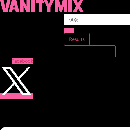
コ
ン
Search
テ
...
ン
ツ
に
Results
ス
すべての結果を見る
キ
ッ
Facebook
プ