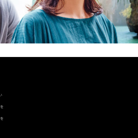
い
ツを
ドを