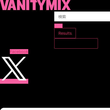
コ
ン
Search
テ
...
ン
ツ
に
Results
ス
すべての結果を見る
キ
ッ
Facebook
プ