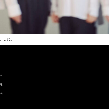
りました。
い
ツを
ドを