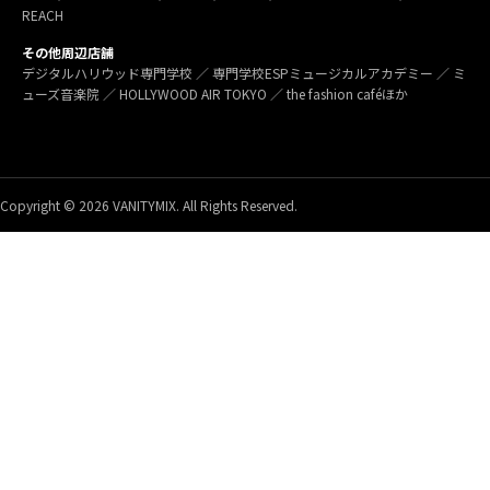
REACH
その他周辺店舗
デジタルハリウッド専門学校 ／ 専門学校ESPミュージカルアカデミー ／ ミ
ューズ音楽院 ／ HOLLYWOOD AIR TOKYO ／ the fashion caféほか
Copyright © 2026 VANITYMIX. All Rights Reserved.