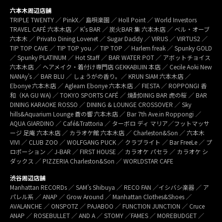
六本木周辺店舗
TRIPLE TWENTY ／ PinkX／ 島唄楽園 ／ Holl Point ／ World Investors
TRAVEL CAFÉ 六本木店 ／ K’s BAR ／ 炭火BAR 集 六本木店 ／ ベル・オーブ
六本木 ／ Privato Dining Lovenet ／ Sugar Daddy ／ VIRUS ／ VIRTUS2 ／
TIP TOP CAVE ／ TIP TOP you ／ TIP TOP ／ Harlem freak ／ Spunky GOLD
／ Spunky PLATINUM ／ Hot Staff ／ BAR WATER POT ／ アボットチョイス
六本木店 ／ ヘアメイク・着付け専門店 GEKKABIJIN 本店 ／ Cecile Aoki New
NANAy’s ／ BAR BLU ／ しょうがの香り。／ KRUN SIAM 六本木店 ／
Ebonye 六本木店 ／ Agleam Ebonye 六本木店 ／ FIESTA ／ ROPPONGI 香
和（KA GU WA) ／ TOKYO SPORTS CAFÉ ／ 焼酎DINIG BAR 虎の桜 ／ BAR
DINING KARAOKE ROSSO ／ DINING & LOUNGE CROSSOVER ／ Sky
hills&Aquarium Lounge 蒼の響 六本木店 ／ Bar 7th Ave.in Roppongi ／
AQUA GIARDINO ／ Café&Trattoria ／ ターボロ ディ マリア／フットマッサ
ージ 足庵 六本木店 ／ カラオケ館 六本木店 ／ Charleston&Son ／ 六本木
VIVI ／ CLUB ZOO ／ WOLFGANG PUCK ／ クラブライト ／ Bar FreeLe ／ プ
ロポーション ／ J-BAR ／ FIRST HOUSE ／ カラオケ パセラ ／ カラオケ シ
ダックス ／ PIZZERIA Charleston&Son ／ WORLDSTAR CAFE
渋谷周辺店舗
Manhattan RECORDs ／ SAM’s Shibuya ／ RECO FAN ／イシバシ楽器 ／ ア
パレル系 ／ ANAP ／ Grow Around ／ Manhattan Clothes&Shoes ／
AVALANCHE ／ ONSPOTZ ／ PAJABOO ／ FUNCTION JUNCTION ／ Cruce
ANAP ／ ROSEBULLET ／ AND A ／ STOMY ／FAMES ／ MOREBUDGET ／