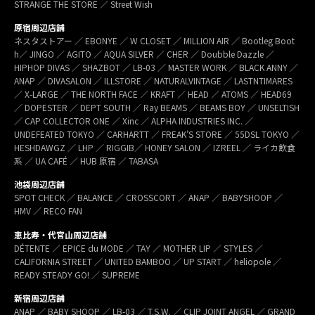
STRANGE THE STORE ／ Street Wish
原宿周辺店舗
ネスタストアー ／ EBONYE ／ W CLOSET ／ MILLION AIR ／ Bootleg Boot
h／ JINGO ／ AGITO ／ AQUA SILVER ／ CHER ／ Doubble Dazzle ／
HIPHOP DIVAS ／ SHAZBOT ／ LB-03 ／ MASTER WORK ／ BLACK ANNY ／
ANAP ／ DIVASALON ／ ILLSTORE ／ NATURALVINTAGE ／ LASTNTIMARES
／ X-LARGE ／ THE NORTH FACE ／ KRAFT ／ HEAD ／ ATOMS ／ HEAD69
／ DOPESTER ／ DEPT SOUTH ／ Ray BEAMS ／ BEAMS BOY ／ UNSELTISH
／ CAP COLLECTOR ONE ／ Xinc ／ ALPHA INDUSTRIES INC. ／
UNDEFEATED TOKYO ／ CARHARTT ／ FREAK’S STORE ／ 55DSL TOKYO ／
HESHDAWGZ ／ LHP ／ RIGGIB／ HONEY SALON ／ IZREEL ／ ライカ飲食
系 ／ UA CAFÉ ／ HUB 原宿 ／ TABASA
池袋周辺店舗
SPOT CHECK ／ BALANCE ／ CROSSCORT ／ ANAP ／ BABYSHOOP ／
HMV ／ RECO FAN
恵比寿・代官山周辺店舗
DÉTENTE ／ EPICE du MODE ／ TAY ／ MOTHER LIP ／ STYLES ／
CALIFORNIA STREET ／ UNITED BAMBOO ／ UP START ／ heliopole ／
READY STEADY GO! ／ SUPREME
新宿周辺店舗
ANAP ／ BABY SHOOP ／ LB-03 ／ T.S.W. ／ CLIP JOINT ANGEL ／ GRAND