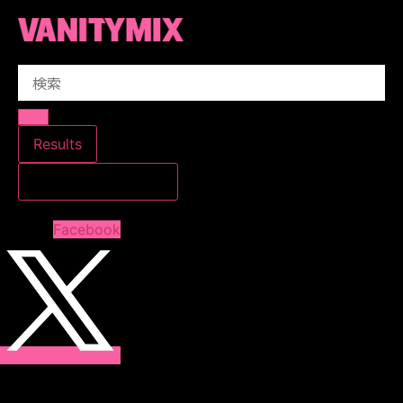
コ
ン
テ
Search
ン
...
ツ
に
ス
Results
キ
すべての結果を見る
ッ
プ
Facebook