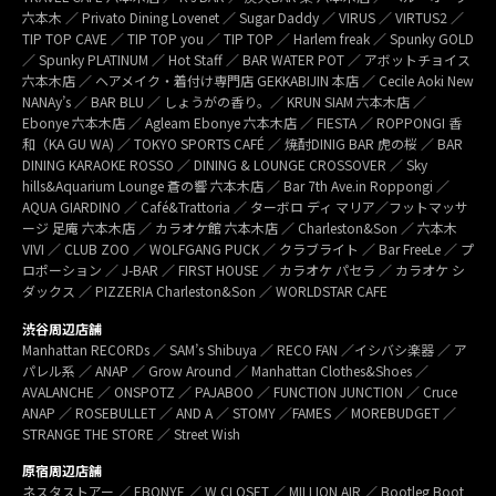
六本木 ／ Privato Dining Lovenet ／ Sugar Daddy ／ VIRUS ／ VIRTUS2 ／
TIP TOP CAVE ／ TIP TOP you ／ TIP TOP ／ Harlem freak ／ Spunky GOLD
／ Spunky PLATINUM ／ Hot Staff ／ BAR WATER POT ／ アボットチョイス
六本木店 ／ ヘアメイク・着付け専門店 GEKKABIJIN 本店 ／ Cecile Aoki New
NANAy’s ／ BAR BLU ／ しょうがの香り。／ KRUN SIAM 六本木店 ／
Ebonye 六本木店 ／ Agleam Ebonye 六本木店 ／ FIESTA ／ ROPPONGI 香
和（KA GU WA) ／ TOKYO SPORTS CAFÉ ／ 焼酎DINIG BAR 虎の桜 ／ BAR
DINING KARAOKE ROSSO ／ DINING & LOUNGE CROSSOVER ／ Sky
hills&Aquarium Lounge 蒼の響 六本木店 ／ Bar 7th Ave.in Roppongi ／
AQUA GIARDINO ／ Café&Trattoria ／ ターボロ ディ マリア／フットマッサ
ージ 足庵 六本木店 ／ カラオケ館 六本木店 ／ Charleston&Son ／ 六本木
VIVI ／ CLUB ZOO ／ WOLFGANG PUCK ／ クラブライト ／ Bar FreeLe ／ プ
ロポーション ／ J-BAR ／ FIRST HOUSE ／ カラオケ パセラ ／ カラオケ シ
ダックス ／ PIZZERIA Charleston&Son ／ WORLDSTAR CAFE
渋谷周辺店舗
Manhattan RECORDs ／ SAM’s Shibuya ／ RECO FAN ／イシバシ楽器 ／ ア
パレル系 ／ ANAP ／ Grow Around ／ Manhattan Clothes&Shoes ／
AVALANCHE ／ ONSPOTZ ／ PAJABOO ／ FUNCTION JUNCTION ／ Cruce
ANAP ／ ROSEBULLET ／ AND A ／ STOMY ／FAMES ／ MOREBUDGET ／
STRANGE THE STORE ／ Street Wish
原宿周辺店舗
ネスタストアー ／ EBONYE ／ W CLOSET ／ MILLION AIR ／ Bootleg Boot