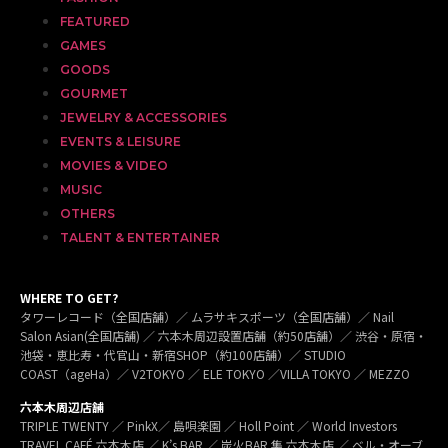
FEATURED
GAMES
GOODS
GOURMET
JEWELRY & ACCESSORIES
EVENTS & LEISURE
MOVIES & VIDEO
MUSIC
OTHERS
TALENT & ENTERTAINER
WHERE TO GET?
タワーレコード（全国店舗）／ ムラサキスポーツ（全国店舗）／ Nail
Salon Asian(全国店舗) ／ 六本木周辺設置店舗（約50店舗）／ 渋谷・原宿・
池袋・恵比寿・代官山・新宿SHOP（約100店舗）／ STUDIO
COAST（ageHa）／ V2TOKYO ／ ELE TOKYO ／VILLA TOKYO ／ MEZZO
六本木周辺店舗
TRIPLE TWENTY ／ PinkX／ 島唄楽園 ／ Holl Point ／ World Investors
TRAVEL CAFÉ 六本木店 ／ K’s BAR ／ 炭火BAR 集 六本木店 ／ ベル・オーブ