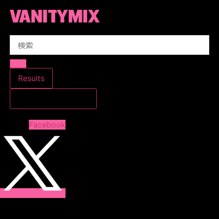
コ
ン
テ
Search
ン
...
ツ
に
ス
Results
キ
すべての結果を見る
ッ
プ
Facebook