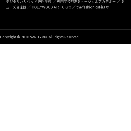
デジタルハリウッド専門学校 ／ 専門学校ESPミュージカルアカデミー ／ ミ
ューズ音楽院 ／ HOLLYWOOD AIR TOKYO ／ the fashion caféほか
Copyright © 2026 VANITYMIX. All Rights Reserved.