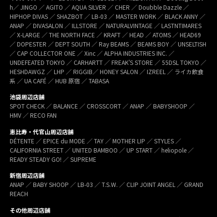
h／ JINGO ／ AGITO ／ AQUA SILVER ／ CHER ／ Doubble Dazzle ／
HIPHOP DIVAS ／ SHAZBOT ／ LB-03 ／ MASTER WORK ／ BLACK ANNY ／
ANAP ／ DIVASALON ／ ILLSTORE ／ NATURALVINTAGE ／ LASTNTIMARES
／ X-LARGE ／ THE NORTH FACE ／ KRAFT ／ HEAD ／ ATOMS ／ HEAD69
／ DOPESTER ／ DEPT SOUTH ／ Ray BEAMS ／ BEAMS BOY ／ UNSELTISH
／ CAP COLLECTOR ONE ／ Xinc ／ ALPHA INDUSTRIES INC. ／
UNDEFEATED TOKYO ／ CARHARTT ／ FREAK’S STORE ／ 55DSL TOKYO ／
HESHDAWGZ ／ LHP ／ RIGGIB／ HONEY SALON ／ IZREEL ／ ライカ飲食
系 ／ UA CAFÉ ／ HUB 原宿 ／ TABASA
池袋周辺店舗
SPOT CHECK ／ BALANCE ／ CROSSCORT ／ ANAP ／ BABYSHOOP ／
HMV ／ RECO FAN
恵比寿・代官山周辺店舗
DÉTENTE ／ EPICE du MODE ／ TAY ／ MOTHER LIP ／ STYLES ／
CALIFORNIA STREET ／ UNITED BAMBOO ／ UP START ／ heliopole ／
READY STEADY GO! ／ SUPREME
新宿周辺店舗
ANAP ／ BABY SHOOP ／ LB-03 ／ T.S.W. ／ CLIP JOINT ANGEL ／ GRAND
REACH
その他周辺店舗