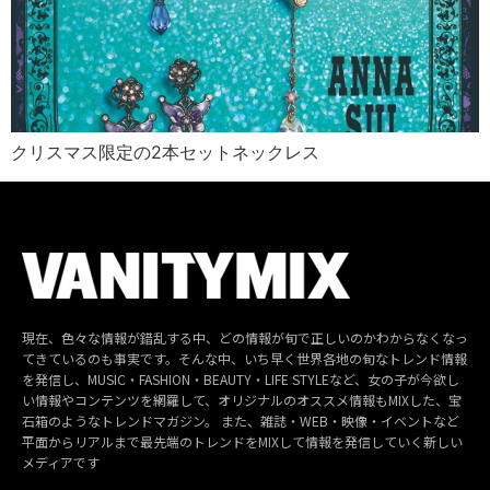
クリスマス限定の2本セットネックレス
現在、色々な情報が錯乱する中、どの情報が旬で正しいのかわからなくなっ
てきているのも事実です。そんな中、いち早く世界各地の旬なトレンド情報
を発信し、MUSIC・FASHION・BEAUTY・LIFE STYLEなど、女の子が今欲し
い情報やコンテンツを網羅して、オリジナルのオススメ情報もMIXした、宝
石箱のようなトレンドマガジン。 また、雑誌・WEB・映像・イベントなど
平面からリアルまで最先端のトレンドをMIXして情報を発信していく新しい
メディアです