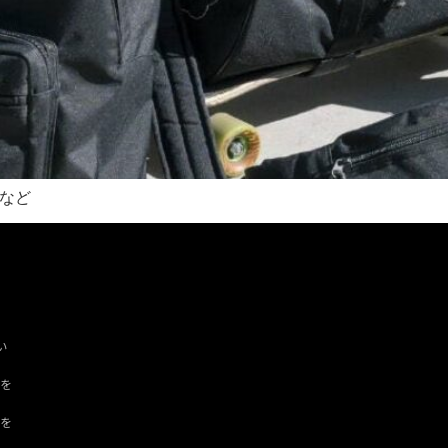
ンなど
い
ツを
ドを