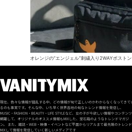
オレンジの“エンジェル”刺繍入り2WAYボスト
現在、色々な情報が錯乱する中、どの情報が旬で正しいのかわからなくなってきて
るのも事実です。そんな中、いち早く世界各地の旬なトレンド情報を発信し、
MUSIC・FASHION・BEAUTY・LIFE STYLEなど、女の子が今欲しい情報やコンテン
網羅して、オリジナルのオススメ情報もMIXした、宝石箱のようなトレンドマガジ
ン。 また、雑誌・WEB・映像・イベントなど平面からリアルまで最先端のトレン
MIXして情報を発信していく新しいメディアです