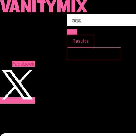
コ
ン
Search
テ
...
ン
ツ
に
Results
ス
すべての結果を見る
キ
ッ
Facebook
プ