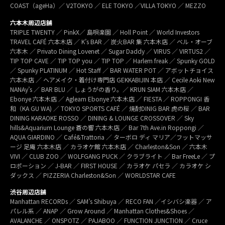
COAST（ageHa）／ V2TOKYO ／ ELE TOKYO ／VILLA TOKYO ／ MEZZO
六本木周辺店舗
TRIPLE TWENTY ／ PinkX／ 島唄楽園 ／ Holl Point ／ World Investors
TRAVEL CAFÉ 六本木店 ／ K’s BAR ／ 炭火BAR 集 六本木店 ／ ベル・オーブ
六本木 ／ Privato Dining Lovenet ／ Sugar Daddy ／ VIRUS ／ VIRTUS2 ／
TIP TOP CAVE ／ TIP TOP you ／ TIP TOP ／ Harlem freak ／ Spunky GOLD
／ Spunky PLATINUM ／ Hot Staff ／ BAR WATER POT ／ アボットチョイス
六本木店 ／ ヘアメイク・着付け専門店 GEKKABIJIN 本店 ／ Cecile Aoki New
NANAy’s ／ BAR BLU ／ しょうがの香り。／ KRUN SIAM 六本木店 ／
Ebonye 六本木店 ／ Agleam Ebonye 六本木店 ／ FIESTA ／ ROPPONGI 香
和（KA GU WA) ／ TOKYO SPORTS CAFÉ ／ 焼酎DINIG BAR 虎の桜 ／ BAR
DINING KARAOKE ROSSO ／ DINING & LOUNGE CROSSOVER ／ Sky
hills&Aquarium Lounge 蒼の響 六本木店 ／ Bar 7th Ave.in Roppongi ／
AQUA GIARDINO ／ Café&Trattoria ／ ターボロ ディ マリア／フットマッサ
ージ 足庵 六本木店 ／ カラオケ館 六本木店 ／ Charleston&Son ／ 六本木
VIVI ／ CLUB ZOO ／ WOLFGANG PUCK ／ クラブライト ／ Bar FreeLe ／ プ
ロポーション ／ J-BAR ／ FIRST HOUSE ／ カラオケ パセラ ／ カラオケ シ
ダックス ／ PIZZERIA Charleston&Son ／ WORLDSTAR CAFE
渋谷周辺店舗
Manhattan RECORDs ／ SAM’s Shibuya ／ RECO FAN ／イシバシ楽器 ／ ア
パレル系 ／ ANAP ／ Grow Around ／ Manhattan Clothes&Shoes ／
AVALANCHE ／ ONSPOTZ ／ PAJABOO ／ FUNCTION JUNCTION ／ Cruce