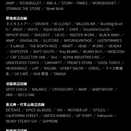
ANAP ／ ROSEBULLET ／ AND A ／ STOMY ／FAMES ／ MOREBUDGET ／
STRANGE THE STORE ／ Street Wish
原宿周辺店舗
ネスタストアー ／ EBONYE ／ W CLOSET ／ MILLION AIR ／ Bootleg Boot
h／ JINGO ／ AGITO ／ AQUA SILVER ／ CHER ／ Doubble Dazzle ／
HIPHOP DIVAS ／ SHAZBOT ／ LB-03 ／ MASTER WORK ／ BLACK ANNY ／
ANAP ／ DIVASALON ／ ILLSTORE ／ NATURALVINTAGE ／ LASTNTIMARES
／ X-LARGE ／ THE NORTH FACE ／ KRAFT ／ HEAD ／ ATOMS ／ HEAD69
／ DOPESTER ／ DEPT SOUTH ／ Ray BEAMS ／ BEAMS BOY ／ UNSELTISH
／ CAP COLLECTOR ONE ／ Xinc ／ ALPHA INDUSTRIES INC. ／
UNDEFEATED TOKYO ／ CARHARTT ／ FREAK’S STORE ／ 55DSL TOKYO ／
HESHDAWGZ ／ LHP ／ RIGGIB／ HONEY SALON ／ IZREEL ／ ライカ飲食
系 ／ UA CAFÉ ／ HUB 原宿 ／ TABASA
池袋周辺店舗
SPOT CHECK ／ BALANCE ／ CROSSCORT ／ ANAP ／ BABYSHOOP ／
HMV ／ RECO FAN
恵比寿・代官山周辺店舗
DÉTENTE ／ EPICE du MODE ／ TAY ／ MOTHER LIP ／ STYLES ／
CALIFORNIA STREET ／ UNITED BAMBOO ／ UP START ／ heliopole ／
READY STEADY GO! ／ SUPREME
新宿周辺店舗