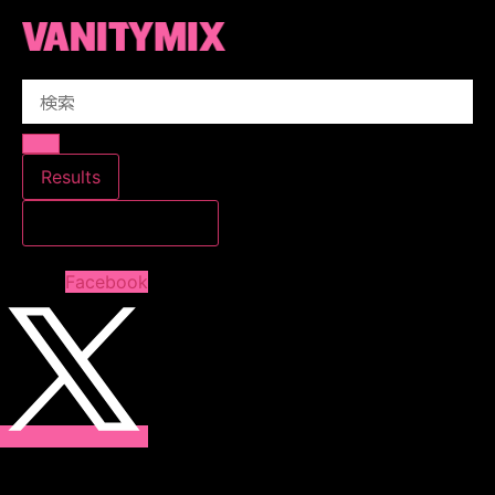
コ
ン
テ
Search
ン
...
ツ
に
ス
Results
キ
すべての結果を見る
ッ
プ
Facebook