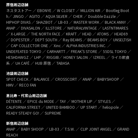
原宿周辺店舗
ネスタストアー ／ EBONYE ／ W CLOSET ／ MILLION AIR ／ Bootleg Boot
h／ JINGO ／ AGITO ／ AQUA SILVER ／ CHER ／ Doubble Dazzle ／
HIPHOP DIVAS ／ SHAZBOT ／ LB-03 ／ MASTER WORK ／ BLACK ANNY ／
ANAP ／ DIVASALON ／ ILLSTORE ／ NATURALVINTAGE ／ LASTNTIMARES
／ X-LARGE ／ THE NORTH FACE ／ KRAFT ／ HEAD ／ ATOMS ／ HEAD69
／ DOPESTER ／ DEPT SOUTH ／ Ray BEAMS ／ BEAMS BOY ／ UNSELTISH
／ CAP COLLECTOR ONE ／ Xinc ／ ALPHA INDUSTRIES INC. ／
UNDEFEATED TOKYO ／ CARHARTT ／ FREAK’S STORE ／ 55DSL TOKYO ／
HESHDAWGZ ／ LHP ／ RIGGIB／ HONEY SALON ／ IZREEL ／ ライカ飲食
系 ／ UA CAFÉ ／ HUB 原宿 ／ TABASA
池袋周辺店舗
SPOT CHECK ／ BALANCE ／ CROSSCORT ／ ANAP ／ BABYSHOOP ／
HMV ／ RECO FAN
恵比寿・代官山周辺店舗
DÉTENTE ／ EPICE du MODE ／ TAY ／ MOTHER LIP ／ STYLES ／
CALIFORNIA STREET ／ UNITED BAMBOO ／ UP START ／ heliopole ／
READY STEADY GO! ／ SUPREME
新宿周辺店舗
ANAP ／ BABY SHOOP ／ LB-03 ／ T.S.W. ／ CLIP JOINT ANGEL ／ GRAND
REACH