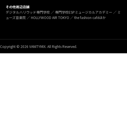
その他周辺店舗
デジタルハリウッド専門学校 ／ 専門学校ESPミュージカルアカデミー ／ ミ
ューズ音楽院 ／ HOLLYWOOD AIR TOKYO ／ the fashion caféほか
Copyright © 2026 VANITYMIX. All Rights Reserved.