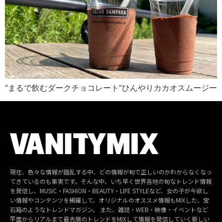
“まるで飲むダークチョコレート”ひんやりカカオスムージー
現在、色々な情報が錯乱する中、どの情報が旬で正しいのかわからなくなっ
てきているのも事実です。そんな中、いち早く世界各地の旬なトレンド情報
を発信し、MUSIC・FASHION・BEAUTY・LIFE STYLEなど、女の子が今欲し
い情報やコンテンツを網羅して、オリジナルのオススメ情報もMIXした、宝
石箱のようなトレンドマガジン。 また、雑誌・WEB・映像・イベントなど
平面からリアルまで最先端のトレンドをMIXして情報を発信していく新しい