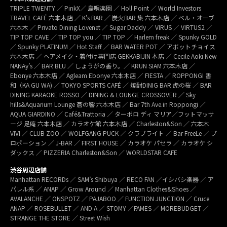
TRIPLE TWENTY ／ PinkX／ 島唄楽園 ／ Holl Point ／ World Investors
TRAVEL CAFÉ 六本木店 ／ K’s BAR ／ 炭火BAR 集 六本木店 ／ ベル・オーブ
六本木 ／ Privato Dining Lovenet ／ Sugar Daddy ／ VIRUS ／ VIRTUS2 ／
TIP TOP CAVE ／ TIP TOP you ／ TIP TOP ／ Harlem freak ／ Spunky GOLD
／ Spunky PLATINUM ／ Hot Staff ／ BAR WATER POT ／ アボットチョイス
六本木店 ／ ヘアメイク・着付け専門店 GEKKABIJIN 本店 ／ Cecile Aoki New
NANAy’s ／ BAR BLU ／ しょうがの香り。／ KRUN SIAM 六本木店 ／
Ebonye 六本木店 ／ Agleam Ebonye 六本木店 ／ FIESTA ／ ROPPONGI 香
和（KA GU WA) ／ TOKYO SPORTS CAFÉ ／ 焼酎DINIG BAR 虎の桜 ／ BAR
DINING KARAOKE ROSSO ／ DINING & LOUNGE CROSSOVER ／ Sky
hills&Aquarium Lounge 蒼の響 六本木店 ／ Bar 7th Ave.in Roppongi ／
AQUA GIARDINO ／ Café&Trattoria ／ ターボロ ディ マリア／フットマッサ
ージ 足庵 六本木店 ／ カラオケ館 六本木店 ／ Charleston&Son ／ 六本木
VIVI ／ CLUB ZOO ／ WOLFGANG PUCK ／ クラブライト ／ Bar FreeLe ／ プ
ロポーション ／ J-BAR ／ FIRST HOUSE ／ カラオケ パセラ ／ カラオケ シ
ダックス ／ PIZZERIA Charleston&Son ／ WORLDSTAR CAFE
渋谷周辺店舗
Manhattan RECORDs ／ SAM’s Shibuya ／ RECO FAN ／イシバシ楽器 ／ ア
パレル系 ／ ANAP ／ Grow Around ／ Manhattan Clothes&Shoes ／
AVALANCHE ／ ONSPOTZ ／ PAJABOO ／ FUNCTION JUNCTION ／ Cruce
ANAP ／ ROSEBULLET ／ AND A ／ STOMY ／FAMES ／ MOREBUDGET ／
STRANGE THE STORE ／ Street Wish