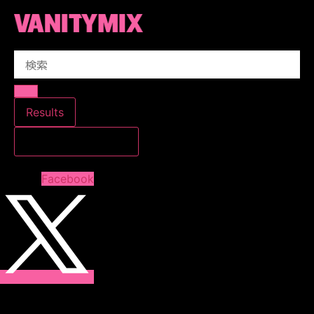
コ
ン
テ
Search
ン
...
ツ
に
ス
Results
キ
すべての結果を見る
ッ
プ
Facebook