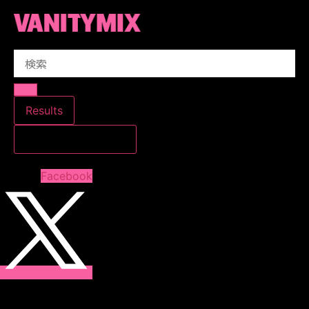
コ
ン
テ
Search
ン
...
ツ
に
ス
Results
キ
すべての結果を見る
ッ
プ
Facebook