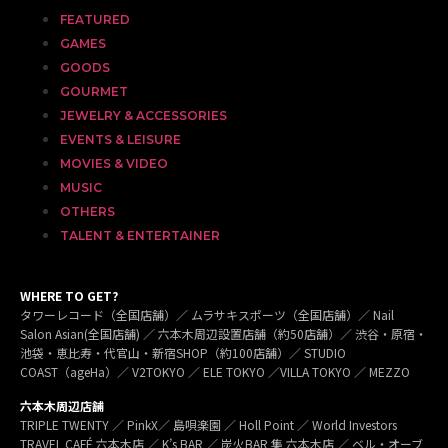
FEATURED
GAMES
GOODS
GOURMET
JEWELRY & ACCESSORIES
EVENTS & LEISURE
MOVIES & VIDEO
MUSIC
OTHERS
TALENT & ENTERTAINER
WHERE TO GET?
タワーレコード（全国店舗）／ ムラサキスポーツ（全国店舗）／ Nail
Salon Asian(全国店舗) ／ 六本木周辺設置店舗（約50店舗）／ 渋谷・原宿・
池袋・恵比寿・代官山・新宿SHOP（約100店舗）／ STUDIO
COAST（ageHa）／ V2TOKYO ／ ELE TOKYO ／VILLA TOKYO ／ MEZZO
六本木周辺店舗
TRIPLE TWENTY ／ PinkX／ 島唄楽園 ／ Holl Point ／ World Investors
TRAVEL CAFÉ 六本木店 ／ K’s BAR ／ 炭火BAR 集 六本木店 ／ ベル・オーブ