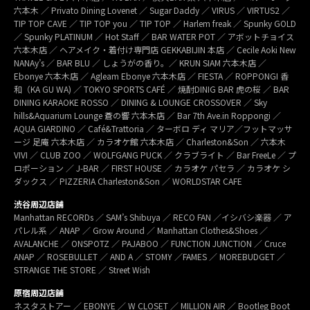
六本木 ／ Privato Dining Lovenet ／ Sugar Daddy ／ VIRUS ／ VIRTUS2 ／
TIP TOP CAVE ／ TIP TOP you ／ TIP TOP ／ Harlem freak ／ Spunky GOLD
／ Spunky PLATINUM ／ Hot Staff ／ BAR WATER POT ／ アボットチョイス
六本木店 ／ ヘアメイク・着付け専門店 GEKKABIJIN 本店 ／ Cecile Aoki New
NANAy’s ／ BAR BLU ／ しょうがの香り。／ KRUN SIAM 六本木店 ／
Ebonye 六本木店 ／ Agleam Ebonye 六本木店 ／ FIESTA ／ ROPPONGI 香
和（KA GU WA) ／ TOKYO SPORTS CAFÉ ／ 焼酎DINIG BAR 虎の桜 ／ BAR
DINING KARAOKE ROSSO ／ DINING & LOUNGE CROSSOVER ／ Sky
hills&Aquarium Lounge 蒼の響 六本木店 ／ Bar 7th Ave.in Roppongi ／
AQUA GIARDINO ／ Café&Trattoria ／ ターボロ ディ マリア／フットマッサ
ージ 足庵 六本木店 ／ カラオケ館 六本木店 ／ Charleston&Son ／ 六本木
VIVI ／ CLUB ZOO ／ WOLFGANG PUCK ／ クラブライト ／ Bar FreeLe ／ プ
ロポーション ／ J-BAR ／ FIRST HOUSE ／ カラオケ パセラ ／ カラオケ シ
ダックス ／ PIZZERIA Charleston&Son ／ WORLDSTAR CAFE
渋谷周辺店舗
Manhattan RECORDs ／ SAM’s Shibuya ／ RECO FAN ／イシバシ楽器 ／ ア
パレル系 ／ ANAP ／ Grow Around ／ Manhattan Clothes&Shoes ／
AVALANCHE ／ ONSPOTZ ／ PAJABOO ／ FUNCTION JUNCTION ／ Cruce
ANAP ／ ROSEBULLET ／ AND A ／ STOMY ／FAMES ／ MOREBUDGET ／
STRANGE THE STORE ／ Street Wish
原宿周辺店舗
ネスタストアー ／ EBONYE ／ W CLOSET ／ MILLION AIR ／ Bootleg Boot