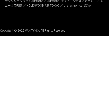
デジタルハリウッド専門学校 ／ 専門学校ESPミュージカルアカデミー ／ ミ
ューズ音楽院 ／ HOLLYWOOD AIR TOKYO ／ the fashion caféほか
Copyright © 2026 VANITYMIX. All Rights Reserved.