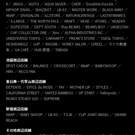
h／ JINGO ／ AGITO ／ AQUA SILVER ／ CHER ／ Doubble Dazzle ／
HIPHOP DIVAS ／ SHAZBOT ／ LB-03 ／ MASTER WORK ／ BLACK ANNY ／
ANAP ／ DIVASALON ／ ILLSTORE ／ NATURALVINTAGE ／ LASTNTIMARES
／ X-LARGE ／ THE NORTH FACE ／ KRAFT ／ HEAD ／ ATOMS ／ HEAD69
／ DOPESTER ／ DEPT SOUTH ／ Ray BEAMS ／ BEAMS BOY ／ UNSELTISH
／ CAP COLLECTOR ONE ／ Xinc ／ ALPHA INDUSTRIES INC. ／
UNDEFEATED TOKYO ／ CARHARTT ／ FREAK’S STORE ／ 55DSL TOKYO ／
HESHDAWGZ ／ LHP ／ RIGGIB／ HONEY SALON ／ IZREEL ／ ライカ飲食
系 ／ UA CAFÉ ／ HUB 原宿 ／ TABASA
池袋周辺店舗
SPOT CHECK ／ BALANCE ／ CROSSCORT ／ ANAP ／ BABYSHOOP ／
HMV ／ RECO FAN
恵比寿・代官山周辺店舗
DÉTENTE ／ EPICE du MODE ／ TAY ／ MOTHER LIP ／ STYLES ／
CALIFORNIA STREET ／ UNITED BAMBOO ／ UP START ／ heliopole ／
READY STEADY GO! ／ SUPREME
新宿周辺店舗
ANAP ／ BABY SHOOP ／ LB-03 ／ T.S.W. ／ CLIP JOINT ANGEL ／ GRAND
REACH
その他周辺店舗