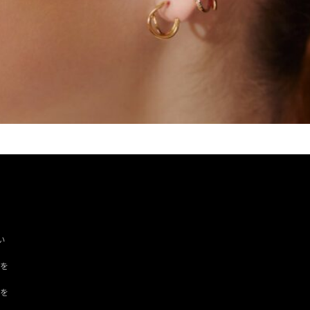
い
ツを
ドを