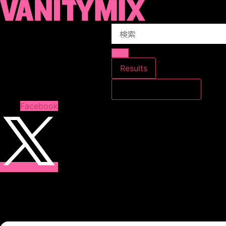
コ
ン
Search
テ
...
ン
ツ
に
Results
ス
すべての結果を見る
キ
ッ
Facebook
プ