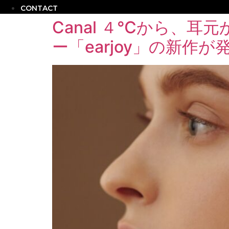
CONTACT
Canal ４℃から、
ー「earjoy」の新作が