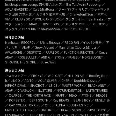
hills&Aquarium Lounge 蒼の響 六本木店 ／ Bar 7th Ave.in Roppongi ／
AQUA GIARDINO ／ Café&Trattoria ／ ターボロ ディ マリア／フットマッサ
ージ 足庵 六本木店 ／ カラオケ館 六本木店 ／ Charleston&Son ／ 六本木
VIVI ／ CLUB ZOO ／ WOLFGANG PUCK ／ クラブライト ／ Bar FreeLe ／ プ
ロポーション ／ J-BAR ／ FIRST HOUSE ／ カラオケ パセラ ／ カラオケ シ
ダックス ／ PIZZERIA Charleston&Son ／ WORLDSTAR CAFE
渋谷周辺店舗
Manhattan RECORDs ／ SAM’s Shibuya ／ RECO FAN ／イシバシ楽器 ／ ア
パレル系 ／ ANAP ／ Grow Around ／ Manhattan Clothes&Shoes ／
AVALANCHE ／ ONSPOTZ ／ PAJABOO ／ FUNCTION JUNCTION ／ Cruce
ANAP ／ ROSEBULLET ／ AND A ／ STOMY ／FAMES ／ MOREBUDGET ／
STRANGE THE STORE ／ Street Wish
原宿周辺店舗
ネスタストアー ／ EBONYE ／ W CLOSET ／ MILLION AIR ／ Bootleg Boot
h／ JINGO ／ AGITO ／ AQUA SILVER ／ CHER ／ Doubble Dazzle ／
HIPHOP DIVAS ／ SHAZBOT ／ LB-03 ／ MASTER WORK ／ BLACK ANNY ／
ANAP ／ DIVASALON ／ ILLSTORE ／ NATURALVINTAGE ／ LASTNTIMARES
／ X-LARGE ／ THE NORTH FACE ／ KRAFT ／ HEAD ／ ATOMS ／ HEAD69
／ DOPESTER ／ DEPT SOUTH ／ Ray BEAMS ／ BEAMS BOY ／ UNSELTISH
／ CAP COLLECTOR ONE ／ Xinc ／ ALPHA INDUSTRIES INC. ／
UNDEFEATED TOKYO ／ CARHARTT ／ FREAK’S STORE ／ 55DSL TOKYO ／
HESHDAWGZ ／ LHP ／ RIGGIB／ HONEY SALON ／ IZREEL ／ ライカ飲食