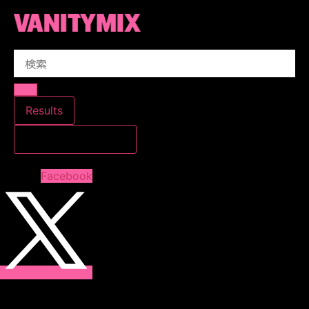
コ
ン
テ
Search
ン
...
ツ
に
ス
Results
キ
すべての結果を見る
ッ
プ
Facebook