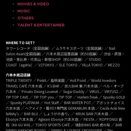
MOVIES & VIDEO
MUSIC
OTHERS
TALENT & ENTERTAINER
WHERE TO GET?
タワーレコード（全国店舗）／ ムラサキスポーツ（全国店舗）／ Nail
Salon Asian(全国店舗) ／ 六本木周辺設置店舗（約50店舗）／ 渋谷・原宿・
池袋・恵比寿・代官山・新宿SHOP（約100店舗）／ STUDIO
COAST（ageHa）／ V2TOKYO ／ ELE TOKYO ／VILLA TOKYO ／ MEZZO
六本木周辺店舗
TRIPLE TWENTY ／ PinkX／ 島唄楽園 ／ Holl Point ／ World Investors
TRAVEL CAFÉ 六本木店 ／ K’s BAR ／ 炭火BAR 集 六本木店 ／ ベル・オーブ
六本木 ／ Privato Dining Lovenet ／ Sugar Daddy ／ VIRUS ／ VIRTUS2 ／
TIP TOP CAVE ／ TIP TOP you ／ TIP TOP ／ Harlem freak ／ Spunky GOLD
／ Spunky PLATINUM ／ Hot Staff ／ BAR WATER POT ／ アボットチョイス
六本木店 ／ ヘアメイク・着付け専門店 GEKKABIJIN 本店 ／ Cecile Aoki New
NANAy’s ／ BAR BLU ／ しょうがの香り。／ KRUN SIAM 六本木店 ／
Ebonye 六本木店 ／ Agleam Ebonye 六本木店 ／ FIESTA ／ ROPPONGI 香
和（KA GU WA) ／ TOKYO SPORTS CAFÉ ／ 焼酎DINIG BAR 虎の桜 ／ BAR
DINING KARAOKE ROSSO ／ DINING & LOUNGE CROSSOVER ／ Sky