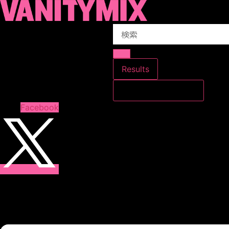
コ
ン
Search
テ
...
ン
ツ
に
Results
ス
すべての結果を見る
キ
ッ
Facebook
プ