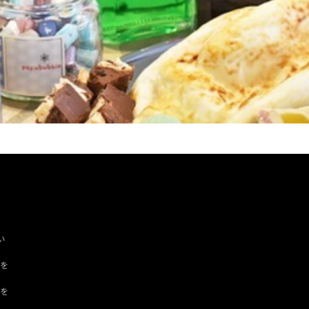
い
ツを
ドを