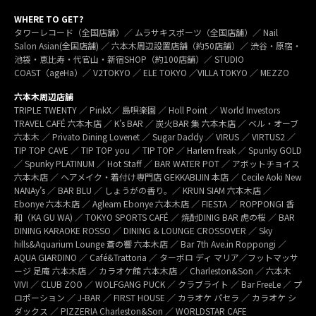
WHERE TO GET?
タワーレコード（全国店舗）／ ムラサキスポーツ（全国店舗）／ Nail
Salon Asian(全国店舗) ／ 六本木周辺設置店舗（約50店舗）／ 渋谷・原宿・
池袋・恵比寿・代官山・新宿SHOP（約100店舗）／ STUDIO
COAST（ageHa）／ V2TOKYO ／ ELE TOKYO ／VILLA TOKYO ／ MEZZO
六本木周辺店舗
TRIPLE TWENTY ／ PinkX／ 島唄楽園 ／ Holl Point ／ World Investors
TRAVEL CAFÉ 六本木店 ／ K’s BAR ／ 炭火BAR 集 六本木店 ／ ベル・オーブ
六本木 ／ Privato Dining Lovenet ／ Sugar Daddy ／ VIRUS ／ VIRTUS2 ／
TIP TOP CAVE ／ TIP TOP you ／ TIP TOP ／ Harlem freak ／ Spunky GOLD
／ Spunky PLATINUM ／ Hot Staff ／ BAR WATER POT ／ アボットチョイス
六本木店 ／ ヘアメイク・着付け専門店 GEKKABIJIN 本店 ／ Cecile Aoki New
NANAy’s ／ BAR BLU ／ しょうがの香り。／ KRUN SIAM 六本木店 ／
Ebonye 六本木店 ／ Agleam Ebonye 六本木店 ／ FIESTA ／ ROPPONGI 香
和（KA GU WA) ／ TOKYO SPORTS CAFÉ ／ 焼酎DINIG BAR 虎の桜 ／ BAR
DINING KARAOKE ROSSO ／ DINING & LOUNGE CROSSOVER ／ Sky
hills&Aquarium Lounge 蒼の響 六本木店 ／ Bar 7th Ave.in Roppongi ／
AQUA GIARDINO ／ Café&Trattoria ／ ターボロ ディ マリア／フットマッサ
ージ 足庵 六本木店 ／ カラオケ館 六本木店 ／ Charleston&Son ／ 六本木
VIVI ／ CLUB ZOO ／ WOLFGANG PUCK ／ クラブライト ／ Bar FreeLe ／ プ
ロポーション ／ J-BAR ／ FIRST HOUSE ／ カラオケ パセラ ／ カラオケ シ
ダックス ／ PIZZERIA Charleston&Son ／ WORLDSTAR CAFE