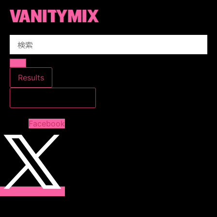
コ
ン
テ
Search
ン
...
ツ
に
ス
Results
キ
すべての結果を見る
ッ
プ
Facebook