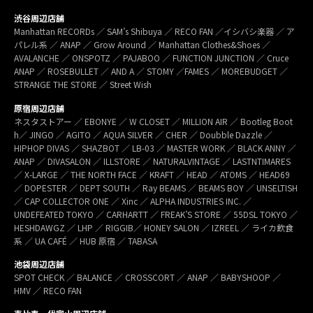
渋谷周辺店舗
Manhattan RECORDs ／ SAM’s Shibuya ／ RECO FAN ／イシバシ楽器 ／ ア
パレル系 ／ ANAP ／ Grow Around ／ Manhattan Clothes&Shoes ／
AVALANCHE ／ ONSPOTZ ／ PAJABOO ／ FUNCTION JUNCTION ／ Cruce
ANAP ／ ROSEBULLET ／ AND A ／ STOMY ／FAMES ／ MOREBUDGET ／
STRANGE THE STORE ／ Street Wish
原宿周辺店舗
ネスタストアー ／ EBONYE ／ W CLOSET ／ MILLION AIR ／ Bootleg Boot
h／ JINGO ／ AGITO ／ AQUA SILVER ／ CHER ／ Doubble Dazzle ／
HIPHOP DIVAS ／ SHAZBOT ／ LB-03 ／ MASTER WORK ／ BLACK ANNY ／
ANAP ／ DIVASALON ／ ILLSTORE ／ NATURALVINTAGE ／ LASTNTIMARES
／ X-LARGE ／ THE NORTH FACE ／ KRAFT ／ HEAD ／ ATOMS ／ HEAD69
／ DOPESTER ／ DEPT SOUTH ／ Ray BEAMS ／ BEAMS BOY ／ UNSELTISH
／ CAP COLLECTOR ONE ／ Xinc ／ ALPHA INDUSTRIES INC. ／
UNDEFEATED TOKYO ／ CARHARTT ／ FREAK’S STORE ／ 55DSL TOKYO ／
HESHDAWGZ ／ LHP ／ RIGGIB／ HONEY SALON ／ IZREEL ／ ライカ飲食
系 ／ UA CAFÉ ／ HUB 原宿 ／ TABASA
池袋周辺店舗
SPOT CHECK ／ BALANCE ／ CROSSCORT ／ ANAP ／ BABYSHOOP ／
HMV ／ RECO FAN