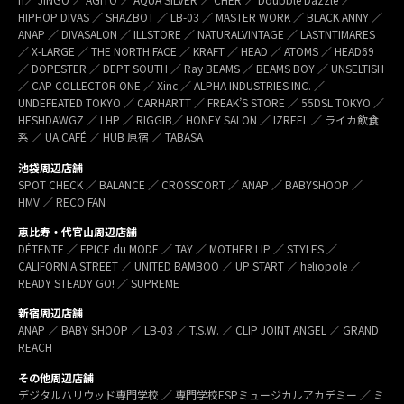
HIPHOP DIVAS ／ SHAZBOT ／ LB-03 ／ MASTER WORK ／ BLACK ANNY ／
ANAP ／ DIVASALON ／ ILLSTORE ／ NATURALVINTAGE ／ LASTNTIMARES
／ X-LARGE ／ THE NORTH FACE ／ KRAFT ／ HEAD ／ ATOMS ／ HEAD69
／ DOPESTER ／ DEPT SOUTH ／ Ray BEAMS ／ BEAMS BOY ／ UNSELTISH
／ CAP COLLECTOR ONE ／ Xinc ／ ALPHA INDUSTRIES INC. ／
UNDEFEATED TOKYO ／ CARHARTT ／ FREAK’S STORE ／ 55DSL TOKYO ／
HESHDAWGZ ／ LHP ／ RIGGIB／ HONEY SALON ／ IZREEL ／ ライカ飲食
系 ／ UA CAFÉ ／ HUB 原宿 ／ TABASA
池袋周辺店舗
SPOT CHECK ／ BALANCE ／ CROSSCORT ／ ANAP ／ BABYSHOOP ／
HMV ／ RECO FAN
恵比寿・代官山周辺店舗
DÉTENTE ／ EPICE du MODE ／ TAY ／ MOTHER LIP ／ STYLES ／
CALIFORNIA STREET ／ UNITED BAMBOO ／ UP START ／ heliopole ／
READY STEADY GO! ／ SUPREME
新宿周辺店舗
ANAP ／ BABY SHOOP ／ LB-03 ／ T.S.W. ／ CLIP JOINT ANGEL ／ GRAND
REACH
その他周辺店舗
デジタルハリウッド専門学校 ／ 専門学校ESPミュージカルアカデミー ／ ミ