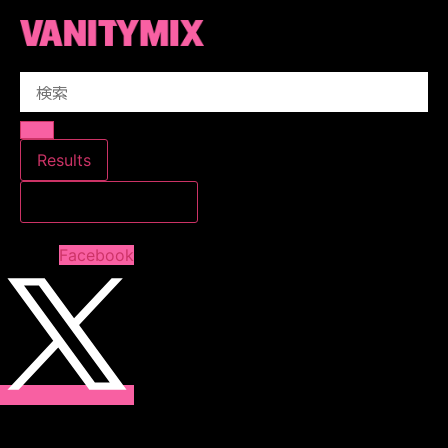
コ
ン
テ
Search
ン
...
ツ
に
ス
Results
キ
すべての結果を見る
ッ
プ
Facebook