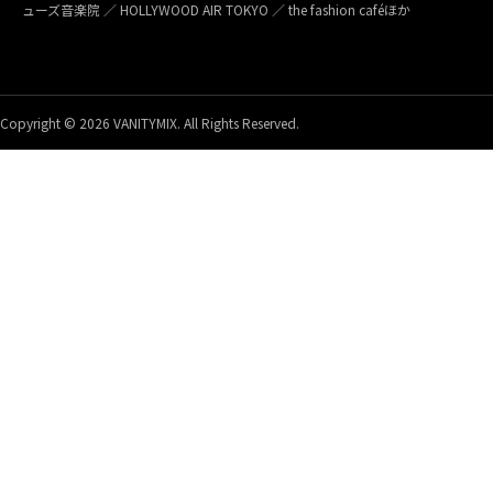
ューズ音楽院 ／ HOLLYWOOD AIR TOKYO ／ the fashion caféほか
Copyright © 2026 VANITYMIX. All Rights Reserved.