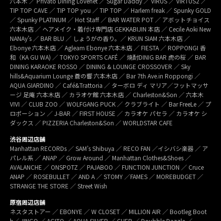
六本木 ／ Privato Dining Lovenet ／ Sugar Daddy ／ VIRUS ／ VIRTUS2 ／
TIP TOP CAVE ／ TIP TOP you ／ TIP TOP ／ Harlem freak ／ Spunky GOLD
／ Spunky PLATINUM ／ Hot Staff ／ BAR WATER POT ／ アボットチョイス
六本木店 ／ ヘアメイク・着付け専門店 GEKKABIJIN 本店 ／ Cecile Aoki New
NANAy’s ／ BAR BLU ／ しょうがの香り。／ KRUN SIAM 六本木店 ／
Ebonye 六本木店 ／ Agleam Ebonye 六本木店 ／ FIESTA ／ ROPPONGI 香
和（KA GU WA) ／ TOKYO SPORTS CAFÉ ／ 焼酎DINIG BAR 虎の桜 ／ BAR
DINING KARAOKE ROSSO ／ DINING & LOUNGE CROSSOVER ／ Sky
hills&Aquarium Lounge 蒼の響 六本木店 ／ Bar 7th Ave.in Roppongi ／
AQUA GIARDINO ／ Café&Trattoria ／ ターボロ ディ マリア／フットマッサ
ージ 足庵 六本木店 ／ カラオケ館 六本木店 ／ Charleston&Son ／ 六本木
VIVI ／ CLUB ZOO ／ WOLFGANG PUCK ／ クラブライト ／ Bar FreeLe ／ プ
ロポーション ／ J-BAR ／ FIRST HOUSE ／ カラオケ パセラ ／ カラオケ シ
ダックス ／ PIZZERIA Charleston&Son ／ WORLDSTAR CAFE
渋谷周辺店舗
Manhattan RECORDs ／ SAM’s Shibuya ／ RECO FAN ／イシバシ楽器 ／ ア
パレル系 ／ ANAP ／ Grow Around ／ Manhattan Clothes&Shoes ／
AVALANCHE ／ ONSPOTZ ／ PAJABOO ／ FUNCTION JUNCTION ／ Cruce
ANAP ／ ROSEBULLET ／ AND A ／ STOMY ／FAMES ／ MOREBUDGET ／
STRANGE THE STORE ／ Street Wish
原宿周辺店舗
ネスタストアー ／ EBONYE ／ W CLOSET ／ MILLION AIR ／ Bootleg Boot
h／ JINGO ／ AGITO ／ AQUA SILVER ／ CHER ／ Doubble Dazzle ／