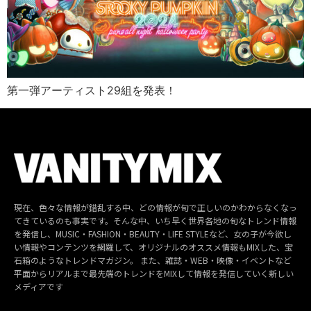
第一弾アーティスト29組を発表！
現在、色々な情報が錯乱する中、どの情報が旬で正しいのかわからなくなっ
てきているのも事実です。そんな中、いち早く世界各地の旬なトレンド情報
を発信し、MUSIC・FASHION・BEAUTY・LIFE STYLEなど、女の子が今欲し
い情報やコンテンツを網羅して、オリジナルのオススメ情報もMIXした、宝
石箱のようなトレンドマガジン。 また、雑誌・WEB・映像・イベントなど
平面からリアルまで最先端のトレンドをMIXして情報を発信していく新しい
メディアです