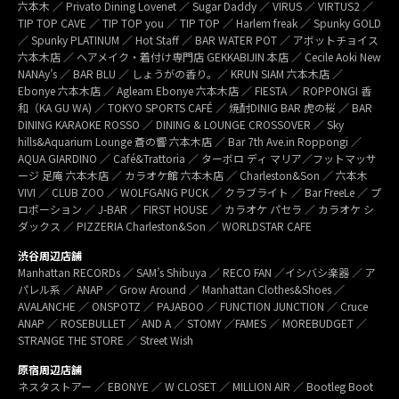
六本木 ／ Privato Dining Lovenet ／ Sugar Daddy ／ VIRUS ／ VIRTUS2 ／
TIP TOP CAVE ／ TIP TOP you ／ TIP TOP ／ Harlem freak ／ Spunky GOLD
／ Spunky PLATINUM ／ Hot Staff ／ BAR WATER POT ／ アボットチョイス
六本木店 ／ ヘアメイク・着付け専門店 GEKKABIJIN 本店 ／ Cecile Aoki New
NANAy’s ／ BAR BLU ／ しょうがの香り。／ KRUN SIAM 六本木店 ／
Ebonye 六本木店 ／ Agleam Ebonye 六本木店 ／ FIESTA ／ ROPPONGI 香
和（KA GU WA) ／ TOKYO SPORTS CAFÉ ／ 焼酎DINIG BAR 虎の桜 ／ BAR
DINING KARAOKE ROSSO ／ DINING & LOUNGE CROSSOVER ／ Sky
hills&Aquarium Lounge 蒼の響 六本木店 ／ Bar 7th Ave.in Roppongi ／
AQUA GIARDINO ／ Café&Trattoria ／ ターボロ ディ マリア／フットマッサ
ージ 足庵 六本木店 ／ カラオケ館 六本木店 ／ Charleston&Son ／ 六本木
VIVI ／ CLUB ZOO ／ WOLFGANG PUCK ／ クラブライト ／ Bar FreeLe ／ プ
ロポーション ／ J-BAR ／ FIRST HOUSE ／ カラオケ パセラ ／ カラオケ シ
ダックス ／ PIZZERIA Charleston&Son ／ WORLDSTAR CAFE
渋谷周辺店舗
Manhattan RECORDs ／ SAM’s Shibuya ／ RECO FAN ／イシバシ楽器 ／ ア
パレル系 ／ ANAP ／ Grow Around ／ Manhattan Clothes&Shoes ／
AVALANCHE ／ ONSPOTZ ／ PAJABOO ／ FUNCTION JUNCTION ／ Cruce
ANAP ／ ROSEBULLET ／ AND A ／ STOMY ／FAMES ／ MOREBUDGET ／
STRANGE THE STORE ／ Street Wish
原宿周辺店舗
ネスタストアー ／ EBONYE ／ W CLOSET ／ MILLION AIR ／ Bootleg Boot