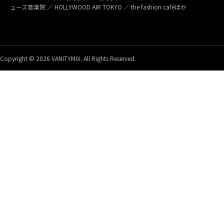
ューズ音楽院 ／ HOLLYWOOD AIR TOKYO ／ the fashion caféほか
Copyright © 2026 VANITYMIX. All Rights Reserved.