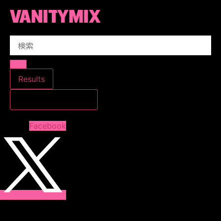
コ
ン
テ
Search
ン
...
ツ
に
ス
Results
キ
すべての結果を見る
ッ
プ
Facebook