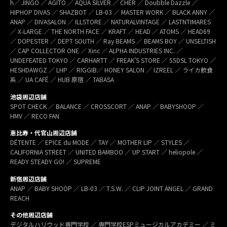
h／ JINGO ／ AGITO ／ AQUA SILVER ／ CHER ／ Doubble Dazzle ／
HIPHOP DIVAS ／ SHAZBOT ／ LB-03 ／ MASTER WORK ／ BLACK ANNY ／
ANAP ／ DIVASALON ／ ILLSTORE ／ NATURALVINTAGE ／ LASTNTIMARES
／ X-LARGE ／ THE NORTH FACE ／ KRAFT ／ HEAD ／ ATOMS ／ HEAD69
／ DOPESTER ／ DEPT SOUTH ／ Ray BEAMS ／ BEAMS BOY ／ UNSELTISH
／ CAP COLLECTOR ONE ／ Xinc ／ ALPHA INDUSTRIES INC. ／
UNDEFEATED TOKYO ／ CARHARTT ／ FREAK’S STORE ／ 55DSL TOKYO ／
HESHDAWGZ ／ LHP ／ RIGGIB／ HONEY SALON ／ IZREEL ／ ライカ飲食
系 ／ UA CAFÉ ／ HUB 原宿 ／ TABASA
池袋周辺店舗
SPOT CHECK ／ BALANCE ／ CROSSCORT ／ ANAP ／ BABYSHOOP ／
HMV ／ RECO FAN
恵比寿・代官山周辺店舗
DÉTENTE ／ EPICE du MODE ／ TAY ／ MOTHER LIP ／ STYLES ／
CALIFORNIA STREET ／ UNITED BAMBOO ／ UP START ／ heliopole ／
READY STEADY GO! ／ SUPREME
新宿周辺店舗
ANAP ／ BABY SHOOP ／ LB-03 ／ T.S.W. ／ CLIP JOINT ANGEL ／ GRAND
REACH
その他周辺店舗
デジタルハリウッド専門学校 ／ 専門学校ESPミュージカルアカデミー ／ ミ