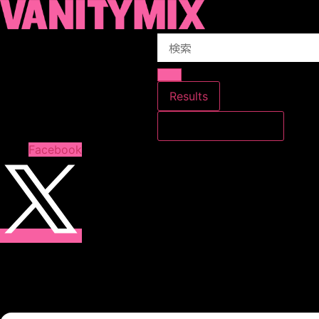
コ
ン
Search
テ
...
ン
ツ
に
Results
ス
すべての結果を見る
キ
ッ
Facebook
プ