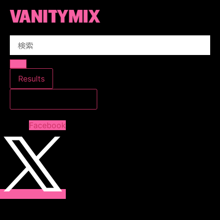
コ
ン
テ
Search
ン
...
ツ
に
ス
Results
キ
すべての結果を見る
ッ
プ
Facebook