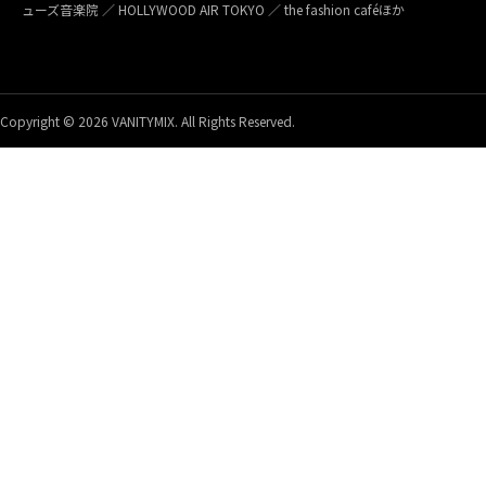
ューズ音楽院 ／ HOLLYWOOD AIR TOKYO ／ the fashion caféほか
Copyright © 2026 VANITYMIX. All Rights Reserved.