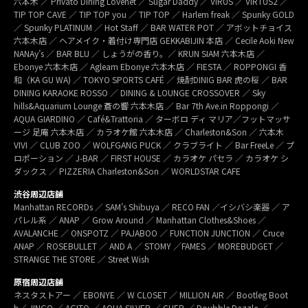
六本木 ／ Privato Dining Lovenet ／ Sugar Daddy ／ VIRUS ／ VIRTUS2 ／
TIP TOP CAVE ／ TIP TOP you ／ TIP TOP ／ Harlem freak ／ Spunky GOLD
／ Spunky PLATINUM ／ Hot Staff ／ BAR WATER POT ／ アボットチョイス
六本木店 ／ ヘアメイク・着付け専門店 GEKKABIJIN 本店 ／ Cecile Aoki New
NANAy’s ／ BAR BLU ／ しょうがの香り。／ KRUN SIAM 六本木店 ／
Ebonye 六本木店 ／ Agleam Ebonye 六本木店 ／ FIESTA ／ ROPPONGI 香
和（KA GU WA) ／ TOKYO SPORTS CAFÉ ／ 焼酎DINIG BAR 虎の桜 ／ BAR
DINING KARAOKE ROSSO ／ DINING & LOUNGE CROSSOVER ／ Sky
hills&Aquarium Lounge 蒼の響 六本木店 ／ Bar 7th Ave.in Roppongi ／
AQUA GIARDINO ／ Café&Trattoria ／ ターボロ ディ マリア／フットマッサ
ージ 足庵 六本木店 ／ カラオケ館 六本木店 ／ Charleston&Son ／ 六本木
VIVI ／ CLUB ZOO ／ WOLFGANG PUCK ／ クラブライト ／ Bar FreeLe ／ プ
ロポーション ／ J-BAR ／ FIRST HOUSE ／ カラオケ パセラ ／ カラオケ シ
ダックス ／ PIZZERIA Charleston&Son ／ WORLDSTAR CAFE
渋谷周辺店舗
Manhattan RECORDs ／ SAM’s Shibuya ／ RECO FAN ／イシバシ楽器 ／ ア
パレル系 ／ ANAP ／ Grow Around ／ Manhattan Clothes&Shoes ／
AVALANCHE ／ ONSPOTZ ／ PAJABOO ／ FUNCTION JUNCTION ／ Cruce
ANAP ／ ROSEBULLET ／ AND A ／ STOMY ／FAMES ／ MOREBUDGET ／
STRANGE THE STORE ／ Street Wish
原宿周辺店舗
ネスタストアー ／ EBONYE ／ W CLOSET ／ MILLION AIR ／ Bootleg Boot
h／ JINGO ／ AGITO ／ AQUA SILVER ／ CHER ／ Doubble Dazzle ／