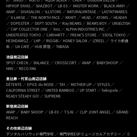
HIPHOP DIVAS ／ SHAZBOT ／ LB-03 ／ MASTER WORK ／ BLACK ANNY ／
ANAP ／ DIVASALON ／ ILLSTORE ／ NATURALVINTAGE ／ LASTNTIMARES
／ X-LARGE ／ THE NORTH FACE ／ KRAFT ／ HEAD ／ ATOMS ／ HEAD69
／ DOPESTER ／ DEPT SOUTH ／ Ray BEAMS ／ BEAMS BOY ／ UNSELTISH
／ CAP COLLECTOR ONE ／ Xinc ／ ALPHA INDUSTRIES INC. ／
UNDEFEATED TOKYO ／ CARHARTT ／ FREAK’S STORE ／ 55DSL TOKYO ／
HESHDAWGZ ／ LHP ／ RIGGIB／ HONEY SALON ／ IZREEL ／ ライカ飲食
系 ／ UA CAFÉ ／ HUB 原宿 ／ TABASA
池袋周辺店舗
SPOT CHECK ／ BALANCE ／ CROSSCORT ／ ANAP ／ BABYSHOOP ／
HMV ／ RECO FAN
恵比寿・代官山周辺店舗
DÉTENTE ／ EPICE du MODE ／ TAY ／ MOTHER LIP ／ STYLES ／
CALIFORNIA STREET ／ UNITED BAMBOO ／ UP START ／ heliopole ／
READY STEADY GO! ／ SUPREME
新宿周辺店舗
ANAP ／ BABY SHOOP ／ LB-03 ／ T.S.W. ／ CLIP JOINT ANGEL ／ GRAND
REACH
その他周辺店舗
デジタルハリウッド専門学校 ／ 専門学校ESPミュージカルアカデミー ／ ミ