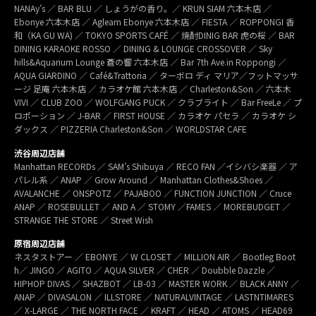
NANAy’s ／ BAR BLU ／ しょうがの香り。／ KRUN SIAM 六本木店 ／
Ebonye 六本木店 ／ Agleam Ebonye 六本木店 ／ FIESTA ／ ROPPONGI 香
和（KA GU WA) ／ TOKYO SPORTS CAFÉ ／ 焼酎DINIG BAR 虎の桜 ／ BAR
DINING KARAOKE ROSSO ／ DINING & LOUNGE CROSSOVER ／ Sky
hills&Aquarium Lounge 蒼の響 六本木店 ／ Bar 7th Ave.in Roppongi ／
AQUA GIARDINO ／ Café&Trattoria ／ ターボロ ディ マリア／フットマッサ
ージ 足庵 六本木店 ／ カラオケ館 六本木店 ／ Charleston&Son ／ 六本木
VIVI ／ CLUB ZOO ／ WOLFGANG PUCK ／ クラブライト ／ Bar FreeLe ／ プ
ロポーション ／ J-BAR ／ FIRST HOUSE ／ カラオケ パセラ ／ カラオケ シ
ダックス ／ PIZZERIA Charleston&Son ／ WORLDSTAR CAFE
渋谷周辺店舗
Manhattan RECORDs ／ SAM’s Shibuya ／ RECO FAN ／イシバシ楽器 ／ ア
パレル系 ／ ANAP ／ Grow Around ／ Manhattan Clothes&Shoes ／
AVALANCHE ／ ONSPOTZ ／ PAJABOO ／ FUNCTION JUNCTION ／ Cruce
ANAP ／ ROSEBULLET ／ AND A ／ STOMY ／FAMES ／ MOREBUDGET ／
STRANGE THE STORE ／ Street Wish
原宿周辺店舗
ネスタストアー ／ EBONYE ／ W CLOSET ／ MILLION AIR ／ Bootleg Boot
h／ JINGO ／ AGITO ／ AQUA SILVER ／ CHER ／ Doubble Dazzle ／
HIPHOP DIVAS ／ SHAZBOT ／ LB-03 ／ MASTER WORK ／ BLACK ANNY ／
ANAP ／ DIVASALON ／ ILLSTORE ／ NATURALVINTAGE ／ LASTNTIMARES
／ X-LARGE ／ THE NORTH FACE ／ KRAFT ／ HEAD ／ ATOMS ／ HEAD69