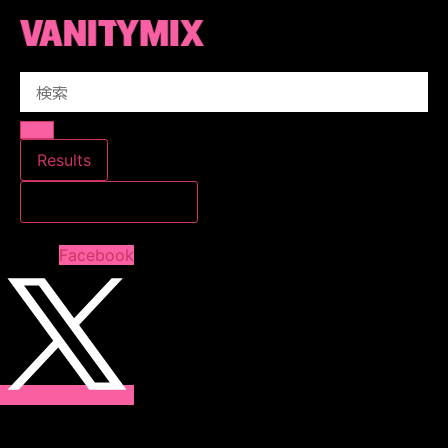
コ
ン
テ
Search
ン
...
ツ
に
ス
Results
キ
すべての結果を見る
ッ
プ
Facebook