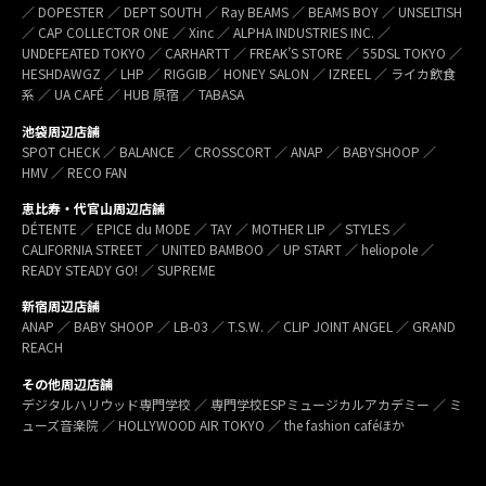
／ DOPESTER ／ DEPT SOUTH ／ Ray BEAMS ／ BEAMS BOY ／ UNSELTISH
／ CAP COLLECTOR ONE ／ Xinc ／ ALPHA INDUSTRIES INC. ／
UNDEFEATED TOKYO ／ CARHARTT ／ FREAK’S STORE ／ 55DSL TOKYO ／
HESHDAWGZ ／ LHP ／ RIGGIB／ HONEY SALON ／ IZREEL ／ ライカ飲食
系 ／ UA CAFÉ ／ HUB 原宿 ／ TABASA
池袋周辺店舗
SPOT CHECK ／ BALANCE ／ CROSSCORT ／ ANAP ／ BABYSHOOP ／
HMV ／ RECO FAN
恵比寿・代官山周辺店舗
DÉTENTE ／ EPICE du MODE ／ TAY ／ MOTHER LIP ／ STYLES ／
CALIFORNIA STREET ／ UNITED BAMBOO ／ UP START ／ heliopole ／
READY STEADY GO! ／ SUPREME
新宿周辺店舗
ANAP ／ BABY SHOOP ／ LB-03 ／ T.S.W. ／ CLIP JOINT ANGEL ／ GRAND
REACH
その他周辺店舗
デジタルハリウッド専門学校 ／ 専門学校ESPミュージカルアカデミー ／ ミ
ューズ音楽院 ／ HOLLYWOOD AIR TOKYO ／ the fashion caféほか