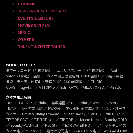
GOURMET
JEWELRY & ACCESSORIES
EVENTS & LEISURE
MOVIES & VIDEO
MUSIC
OTHERS
TALENT & ENTERTAINER
WHERE TO GET?
タワーレコード（全国店舗）／ ムラサキスポーツ（全国店舗）／ Nail
Salon Asian(全国店舗) ／ 六本木周辺設置店舗（約50店舗）／ 渋谷・原宿・
池袋・恵比寿・代官山・新宿SHOP（約100店舗）／ STUDIO
COAST（ageHa）／ V2TOKYO ／ ELE TOKYO ／VILLA TOKYO ／ MEZZO
六本木周辺店舗
TRIPLE TWENTY ／ PinkX／ 島唄楽園 ／ Holl Point ／ World Investors
TRAVEL CAFÉ 六本木店 ／ K’s BAR ／ 炭火BAR 集 六本木店 ／ ベル・オーブ
六本木 ／ Privato Dining Lovenet ／ Sugar Daddy ／ VIRUS ／ VIRTUS2 ／
TIP TOP CAVE ／ TIP TOP you ／ TIP TOP ／ Harlem freak ／ Spunky GOLD
／ Spunky PLATINUM ／ Hot Staff ／ BAR WATER POT ／ アボットチョイス
六本木店 ／ ヘアメイク・着付け専門店 GEKKABIJIN 本店 ／ Cecile Aoki New