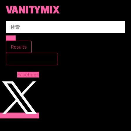
コ
ン
テ
Search
ン
...
ツ
に
ス
Results
キ
すべての結果を見る
ッ
プ
Facebook