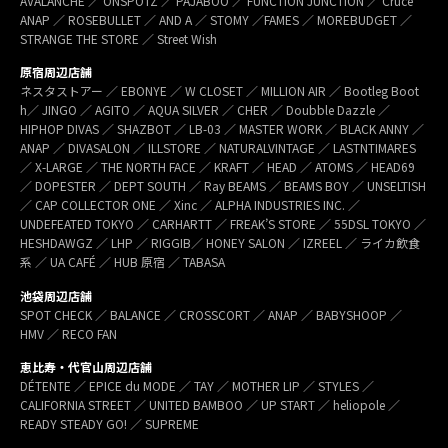
AVALANCHE ／ ONSPOTZ ／ PAJABOO ／ FUNCTION JUNCTION ／ Cruce
ANAP ／ ROSEBULLET ／ AND A ／ STOMY ／FAMES ／ MOREBUDGET ／
STRANGE THE STORE ／ Street Wish
原宿周辺店舗
ネスタストアー ／ EBONYE ／ W CLOSET ／ MILLION AIR ／ Bootleg Boot
h／ JINGO ／ AGITO ／ AQUA SILVER ／ CHER ／ Doubble Dazzle ／
HIPHOP DIVAS ／ SHAZBOT ／ LB-03 ／ MASTER WORK ／ BLACK ANNY ／
ANAP ／ DIVASALON ／ ILLSTORE ／ NATURALVINTAGE ／ LASTNTIMARES
／ X-LARGE ／ THE NORTH FACE ／ KRAFT ／ HEAD ／ ATOMS ／ HEAD69
／ DOPESTER ／ DEPT SOUTH ／ Ray BEAMS ／ BEAMS BOY ／ UNSELTISH
／ CAP COLLECTOR ONE ／ Xinc ／ ALPHA INDUSTRIES INC. ／
UNDEFEATED TOKYO ／ CARHARTT ／ FREAK’S STORE ／ 55DSL TOKYO ／
HESHDAWGZ ／ LHP ／ RIGGIB／ HONEY SALON ／ IZREEL ／ ライカ飲食
系 ／ UA CAFÉ ／ HUB 原宿 ／ TABASA
池袋周辺店舗
SPOT CHECK ／ BALANCE ／ CROSSCORT ／ ANAP ／ BABYSHOOP ／
HMV ／ RECO FAN
恵比寿・代官山周辺店舗
DÉTENTE ／ EPICE du MODE ／ TAY ／ MOTHER LIP ／ STYLES ／
CALIFORNIA STREET ／ UNITED BAMBOO ／ UP START ／ heliopole ／
READY STEADY GO! ／ SUPREME