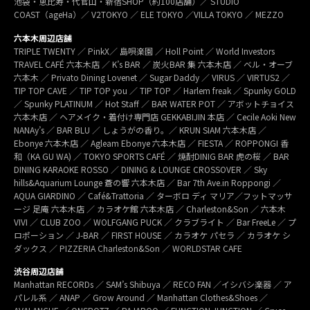
池袋・恵比寿・代官山・新宿SHOP（約100店舗）／ STUDIO
COAST（ageHa）／ V2TOKYO ／ ELE TOKYO ／VILLA TOKYO ／ MEZZO
六本木周辺店舗
TRIPLE TWENTY ／ PinkX／ 島唄楽園 ／ Holl Point ／ World Investors
TRAVEL CAFÉ 六本木店 ／ K’s BAR ／ 炭火BAR 集 六本木店 ／ ベル・オーブ
六本木 ／ Privato Dining Lovenet ／ Sugar Daddy ／ VIRUS ／ VIRTUS2 ／
TIP TOP CAVE ／ TIP TOP you ／ TIP TOP ／ Harlem freak ／ Spunky GOLD
／ Spunky PLATINUM ／ Hot Staff ／ BAR WATER POT ／ アボットチョイス
六本木店 ／ ヘアメイク・着付け専門店 GEKKABIJIN 本店 ／ Cecile Aoki New
NANAy’s ／ BAR BLU ／ しょうがの香り。／ KRUN SIAM 六本木店 ／
Ebonye 六本木店 ／ Agleam Ebonye 六本木店 ／ FIESTA ／ ROPPONGI 香
和（KA GU WA) ／ TOKYO SPORTS CAFÉ ／ 焼酎DINIG BAR 虎の桜 ／ BAR
DINING KARAOKE ROSSO ／ DINING & LOUNGE CROSSOVER ／ Sky
hills&Aquarium Lounge 蒼の響 六本木店 ／ Bar 7th Ave.in Roppongi ／
AQUA GIARDINO ／ Café&Trattoria ／ ターボロ ディ マリア／フットマッサ
ージ 足庵 六本木店 ／ カラオケ館 六本木店 ／ Charleston&Son ／ 六本木
VIVI ／ CLUB ZOO ／ WOLFGANG PUCK ／ クラブライト ／ Bar FreeLe ／ プ
ロポーション ／ J-BAR ／ FIRST HOUSE ／ カラオケ パセラ ／ カラオケ シ
ダックス ／ PIZZERIA Charleston&Son ／ WORLDSTAR CAFE
渋谷周辺店舗
Manhattan RECORDs ／ SAM’s Shibuya ／ RECO FAN ／イシバシ楽器 ／ ア
パレル系 ／ ANAP ／ Grow Around ／ Manhattan Clothes&Shoes ／