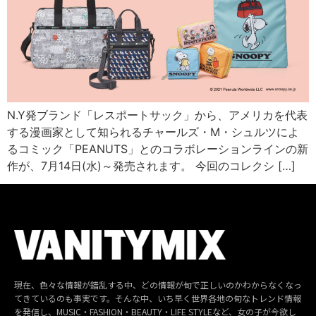
N.Y発ブランド「レスポートサック」から、アメリカを代表
する漫画家として知られるチャールズ・M・シュルツによ
るコミック「PEANUTS」とのコラボレーションラインの新
作が、7月14日(水)～発売されます。 今回のコレクシ […]
現在、色々な情報が錯乱する中、どの情報が旬で正しいのかわからなくなっ
てきているのも事実です。そんな中、いち早く世界各地の旬なトレンド情報
を発信し、MUSIC・FASHION・BEAUTY・LIFE STYLEなど、女の子が今欲し