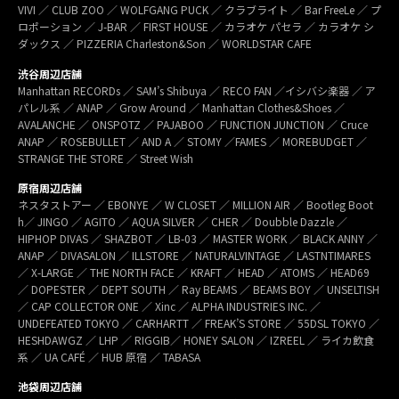
VIVI ／ CLUB ZOO ／ WOLFGANG PUCK ／ クラブライト ／ Bar FreeLe ／ プ
ロポーション ／ J-BAR ／ FIRST HOUSE ／ カラオケ パセラ ／ カラオケ シ
ダックス ／ PIZZERIA Charleston&Son ／ WORLDSTAR CAFE
渋谷周辺店舗
Manhattan RECORDs ／ SAM’s Shibuya ／ RECO FAN ／イシバシ楽器 ／ ア
パレル系 ／ ANAP ／ Grow Around ／ Manhattan Clothes&Shoes ／
AVALANCHE ／ ONSPOTZ ／ PAJABOO ／ FUNCTION JUNCTION ／ Cruce
ANAP ／ ROSEBULLET ／ AND A ／ STOMY ／FAMES ／ MOREBUDGET ／
STRANGE THE STORE ／ Street Wish
原宿周辺店舗
ネスタストアー ／ EBONYE ／ W CLOSET ／ MILLION AIR ／ Bootleg Boot
h／ JINGO ／ AGITO ／ AQUA SILVER ／ CHER ／ Doubble Dazzle ／
HIPHOP DIVAS ／ SHAZBOT ／ LB-03 ／ MASTER WORK ／ BLACK ANNY ／
ANAP ／ DIVASALON ／ ILLSTORE ／ NATURALVINTAGE ／ LASTNTIMARES
／ X-LARGE ／ THE NORTH FACE ／ KRAFT ／ HEAD ／ ATOMS ／ HEAD69
／ DOPESTER ／ DEPT SOUTH ／ Ray BEAMS ／ BEAMS BOY ／ UNSELTISH
／ CAP COLLECTOR ONE ／ Xinc ／ ALPHA INDUSTRIES INC. ／
UNDEFEATED TOKYO ／ CARHARTT ／ FREAK’S STORE ／ 55DSL TOKYO ／
HESHDAWGZ ／ LHP ／ RIGGIB／ HONEY SALON ／ IZREEL ／ ライカ飲食
系 ／ UA CAFÉ ／ HUB 原宿 ／ TABASA
池袋周辺店舗