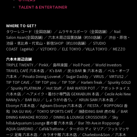
TALENT & ENTERTAINER
WHERE TO GET?
タワーレコード（全国店舗）／ ムラサキスポーツ（全国店舗）／ Nail
Salon Asian(全国店舗) ／ 六本木周辺設置店舗（約50店舗）／ 渋谷・原宿・
池袋・恵比寿・代官山・新宿SHOP（約100店舗）／ STUDIO
COAST（ageHa）／ V2TOKYO ／ ELE TOKYO ／VILLA TOKYO ／ MEZZO
六本木周辺店舗
TRIPLE TWENTY ／ PinkX／ 島唄楽園 ／ Holl Point ／ World Investors
TRAVEL CAFÉ 六本木店 ／ K’s BAR ／ 炭火BAR 集 六本木店 ／ ベル・オーブ
六本木 ／ Privato Dining Lovenet ／ Sugar Daddy ／ VIRUS ／ VIRTUS2 ／
TIP TOP CAVE ／ TIP TOP you ／ TIP TOP ／ Harlem freak ／ Spunky GOLD
／ Spunky PLATINUM ／ Hot Staff ／ BAR WATER POT ／ アボットチョイス
六本木店 ／ ヘアメイク・着付け専門店 GEKKABIJIN 本店 ／ Cecile Aoki New
NANAy’s ／ BAR BLU ／ しょうがの香り。／ KRUN SIAM 六本木店 ／
Ebonye 六本木店 ／ Agleam Ebonye 六本木店 ／ FIESTA ／ ROPPONGI 香
和（KA GU WA) ／ TOKYO SPORTS CAFÉ ／ 焼酎DINIG BAR 虎の桜 ／ BAR
DINING KARAOKE ROSSO ／ DINING & LOUNGE CROSSOVER ／ Sky
hills&Aquarium Lounge 蒼の響 六本木店 ／ Bar 7th Ave.in Roppongi ／
AQUA GIARDINO ／ Café&Trattoria ／ ターボロ ディ マリア／フットマッサ
ージ 足庵 六本木店 ／ カラオケ館 六本木店 ／ Charleston&Son ／ 六本木