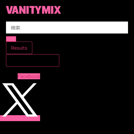
コ
ン
テ
Search
ン
...
ツ
に
ス
Results
キ
すべての結果を見る
ッ
プ
Facebook