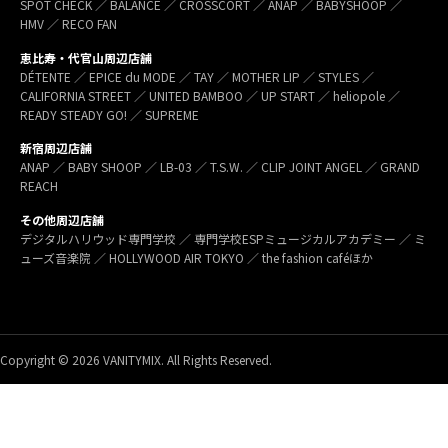
SPOT CHECK ／ BALANCE ／ CROSSCORT ／ ANAP ／ BABYSHOOP ／
HMV ／ RECO FAN
恵比寿・代官山周辺店舗
DÉTENTE ／ EPICE du MODE ／ TAY ／ MOTHER LIP ／ STYLES ／
CALIFORNIA STREET ／ UNITED BAMBOO ／ UP START ／ heliopole ／
READY STEADY GO! ／ SUPREME
新宿周辺店舗
ANAP ／ BABY SHOOP ／ LB-03 ／ T.S.W. ／ CLIP JOINT ANGEL ／ GRAND
REACH
その他周辺店舗
デジタルハリウッド専門学校 ／ 専門学校ESPミュージカルアカデミー ／ ミ
ューズ音楽院 ／ HOLLYWOOD AIR TOKYO ／ the fashion caféほか
Copyright © 2026 VANITYMIX. All Rights Reserved.