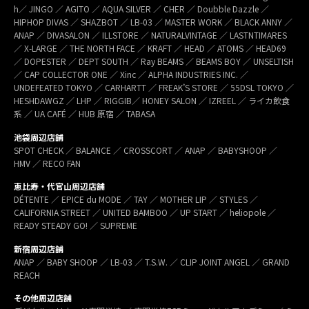
h／ JINGO ／ AGITO ／ AQUA SILVER ／ CHER ／ Doubble Dazzle ／
HIPHOP DIVAS ／ SHAZBOT ／ LB-03 ／ MASTER WORK ／ BLACK ANNY ／
ANAP ／ DIVASALON ／ ILLSTORE ／ NATURALVINTAGE ／ LASTNTIMARES
／ X-LARGE ／ THE NORTH FACE ／ KRAFT ／ HEAD ／ ATOMS ／ HEAD69
／ DOPESTER ／ DEPT SOUTH ／ Ray BEAMS ／ BEAMS BOY ／ UNSELTISH
／ CAP COLLECTOR ONE ／ Xinc ／ ALPHA INDUSTRIES INC. ／
UNDEFEATED TOKYO ／ CARHARTT ／ FREAK’S STORE ／ 55DSL TOKYO ／
HESHDAWGZ ／ LHP ／ RIGGIB／ HONEY SALON ／ IZREEL ／ ライカ飲食
系 ／ UA CAFÉ ／ HUB 原宿 ／ TABASA
池袋周辺店舗
SPOT CHECK ／ BALANCE ／ CROSSCORT ／ ANAP ／ BABYSHOOP ／
HMV ／ RECO FAN
恵比寿・代官山周辺店舗
DÉTENTE ／ EPICE du MODE ／ TAY ／ MOTHER LIP ／ STYLES ／
CALIFORNIA STREET ／ UNITED BAMBOO ／ UP START ／ heliopole ／
READY STEADY GO! ／ SUPREME
新宿周辺店舗
ANAP ／ BABY SHOOP ／ LB-03 ／ T.S.W. ／ CLIP JOINT ANGEL ／ GRAND
REACH
その他周辺店舗