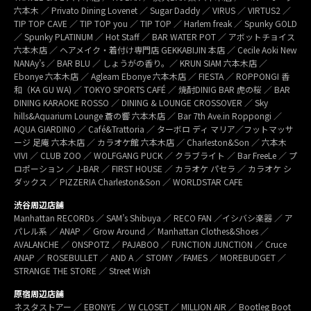
六本木 ／ Privato Dining Lovenet ／ Sugar Daddy ／ VIRUS ／ VIRTUS2 ／
TIP TOP CAVE ／ TIP TOP you ／ TIP TOP ／ Harlem freak ／ Spunky GOLD
／ Spunky PLATINUM ／ Hot Staff ／ BAR WATER POT ／ アボットチョイス
六本木店 ／ ヘアメイク・着付け専門店 GEKKABIJIN 本店 ／ Cecile Aoki New
NANAy’s ／ BAR BLU ／ しょうがの香り。／ KRUN SIAM 六本木店 ／
Ebonye 六本木店 ／ Agleam Ebonye 六本木店 ／ FIESTA ／ ROPPONGI 香
和（KA GU WA) ／ TOKYO SPORTS CAFÉ ／ 焼酎DINIG BAR 虎の桜 ／ BAR
DINING KARAOKE ROSSO ／ DINING & LOUNGE CROSSOVER ／ Sky
hills&Aquarium Lounge 蒼の響 六本木店 ／ Bar 7th Ave.in Roppongi ／
AQUA GIARDINO ／ Café&Trattoria ／ ターボロ ディ マリア／フットマッサ
ージ 足庵 六本木店 ／ カラオケ館 六本木店 ／ Charleston&Son ／ 六本木
VIVI ／ CLUB ZOO ／ WOLFGANG PUCK ／ クラブライト ／ Bar FreeLe ／ プ
ロポーション ／ J-BAR ／ FIRST HOUSE ／ カラオケ パセラ ／ カラオケ シ
ダックス ／ PIZZERIA Charleston&Son ／ WORLDSTAR CAFE
渋谷周辺店舗
Manhattan RECORDs ／ SAM’s Shibuya ／ RECO FAN ／イシバシ楽器 ／ ア
パレル系 ／ ANAP ／ Grow Around ／ Manhattan Clothes&Shoes ／
AVALANCHE ／ ONSPOTZ ／ PAJABOO ／ FUNCTION JUNCTION ／ Cruce
ANAP ／ ROSEBULLET ／ AND A ／ STOMY ／FAMES ／ MOREBUDGET ／
STRANGE THE STORE ／ Street Wish
原宿周辺店舗
ネスタストアー ／ EBONYE ／ W CLOSET ／ MILLION AIR ／ Bootleg Boot