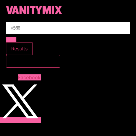
コ
ン
テ
Search
ン
...
ツ
に
ス
Results
キ
すべての結果を見る
ッ
プ
Facebook