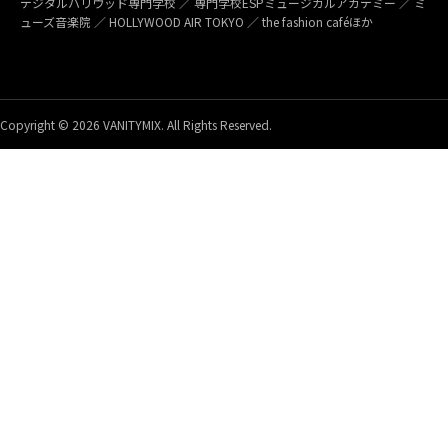
デジタルハリウッド専門学校 ／ 専門学校ESPミュージカルアカデミー ／ ミ
ューズ音楽院 ／ HOLLYWOOD AIR TOKYO ／ the fashion caféほか
Copyright © 2026 VANITYMIX. All Rights Reserved.