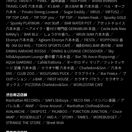
TRIPLE TWENTY ／ PinkX／ 島唄楽園 ／ Holl Point ／ World Investors
TRAVEL CAFÉ 六本木店 ／ K’s BAR ／ 炭火BAR 集 六本木店 ／ ベル・オーブ
六本木 ／ Privato Dining Lovenet ／ Sugar Daddy ／ VIRUS ／ VIRTUS2 ／
TIP TOP CAVE ／ TIP TOP you ／ TIP TOP ／ Harlem freak ／ Spunky GOLD
／ Spunky PLATINUM ／ Hot Staff ／ BAR WATER POT ／ アボットチョイス
六本木店 ／ ヘアメイク・着付け専門店 GEKKABIJIN 本店 ／ Cecile Aoki New
NANAy’s ／ BAR BLU ／ しょうがの香り。／ KRUN SIAM 六本木店 ／
Ebonye 六本木店 ／ Agleam Ebonye 六本木店 ／ FIESTA ／ ROPPONGI 香
和（KA GU WA) ／ TOKYO SPORTS CAFÉ ／ 焼酎DINIG BAR 虎の桜 ／ BAR
DINING KARAOKE ROSSO ／ DINING & LOUNGE CROSSOVER ／ Sky
hills&Aquarium Lounge 蒼の響 六本木店 ／ Bar 7th Ave.in Roppongi ／
AQUA GIARDINO ／ Café&Trattoria ／ ターボロ ディ マリア／フットマッサ
ージ 足庵 六本木店 ／ カラオケ館 六本木店 ／ Charleston&Son ／ 六本木
VIVI ／ CLUB ZOO ／ WOLFGANG PUCK ／ クラブライト ／ Bar FreeLe ／ プ
ロポーション ／ J-BAR ／ FIRST HOUSE ／ カラオケ パセラ ／ カラオケ シ
ダックス ／ PIZZERIA Charleston&Son ／ WORLDSTAR CAFE
渋谷周辺店舗
Manhattan RECORDs ／ SAM’s Shibuya ／ RECO FAN ／イシバシ楽器 ／ ア
パレル系 ／ ANAP ／ Grow Around ／ Manhattan Clothes&Shoes ／
AVALANCHE ／ ONSPOTZ ／ PAJABOO ／ FUNCTION JUNCTION ／ Cruce
ANAP ／ ROSEBULLET ／ AND A ／ STOMY ／FAMES ／ MOREBUDGET ／
STRANGE THE STORE ／ Street Wish