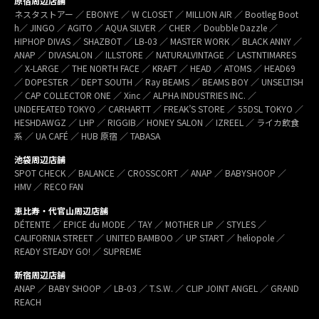
原宿周辺店舗
ネスタストアー ／ EBONYE ／ W CLOSET ／ MILLION AIR ／ Bootleg Boot
h／ JINGO ／ AGITO ／ AQUA SILVER ／ CHER ／ Doubble Dazzle ／
HIPHOP DIVAS ／ SHAZBOT ／ LB-03 ／ MASTER WORK ／ BLACK ANNY ／
ANAP ／ DIVASALON ／ ILLSTORE ／ NATURALVINTAGE ／ LASTNTIMARES
／ X-LARGE ／ THE NORTH FACE ／ KRAFT ／ HEAD ／ ATOMS ／ HEAD69
／ DOPESTER ／ DEPT SOUTH ／ Ray BEAMS ／ BEAMS BOY ／ UNSELTISH
／ CAP COLLECTOR ONE ／ Xinc ／ ALPHA INDUSTRIES INC. ／
UNDEFEATED TOKYO ／ CARHARTT ／ FREAK’S STORE ／ 55DSL TOKYO ／
HESHDAWGZ ／ LHP ／ RIGGIB／ HONEY SALON ／ IZREEL ／ ライカ飲食
系 ／ UA CAFÉ ／ HUB 原宿 ／ TABASA
池袋周辺店舗
SPOT CHECK ／ BALANCE ／ CROSSCORT ／ ANAP ／ BABYSHOOP ／
HMV ／ RECO FAN
恵比寿・代官山周辺店舗
DÉTENTE ／ EPICE du MODE ／ TAY ／ MOTHER LIP ／ STYLES ／
CALIFORNIA STREET ／ UNITED BAMBOO ／ UP START ／ heliopole ／
READY STEADY GO! ／ SUPREME
新宿周辺店舗
ANAP ／ BABY SHOOP ／ LB-03 ／ T.S.W. ／ CLIP JOINT ANGEL ／ GRAND
REACH