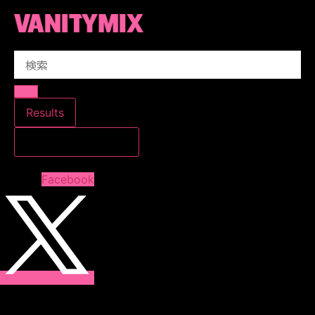
コ
ン
テ
Search
ン
...
ツ
に
ス
Results
キ
すべての結果を見る
ッ
プ
Facebook