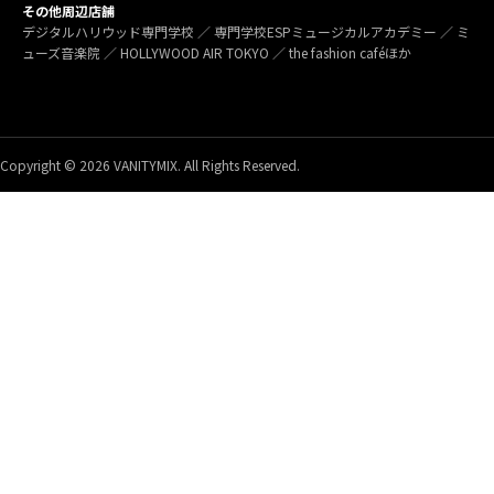
その他周辺店舗
デジタルハリウッド専門学校 ／ 専門学校ESPミュージカルアカデミー ／ ミ
ューズ音楽院 ／ HOLLYWOOD AIR TOKYO ／ the fashion caféほか
Copyright © 2026 VANITYMIX. All Rights Reserved.