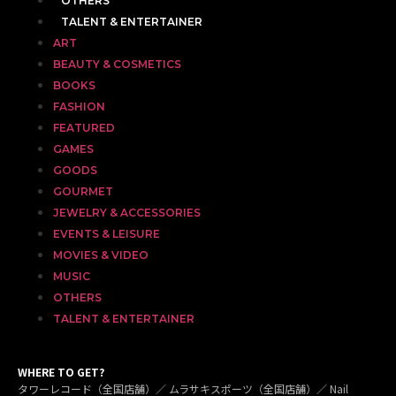
OTHERS
TALENT & ENTERTAINER
ART
BEAUTY & COSMETICS
BOOKS
FASHION
FEATURED
GAMES
GOODS
GOURMET
JEWELRY & ACCESSORIES
EVENTS & LEISURE
MOVIES & VIDEO
MUSIC
OTHERS
TALENT & ENTERTAINER
WHERE TO GET?
タワーレコード（全国店舗）／ ムラサキスポーツ（全国店舗）／ Nail