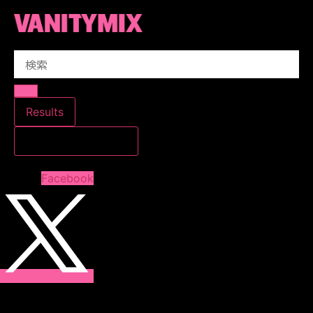
コ
ン
テ
Search
ン
...
ツ
に
ス
Results
キ
すべての結果を見る
ッ
プ
Facebook