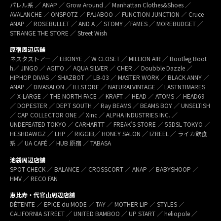
パレル系 ／ ANAP ／ Grow Around ／ Manhattan Clothes&Shoes ／
AVALANCHE ／ ONSPOTZ ／ PAJABOO ／ FUNCTION JUNCTION ／ Cruce
ANAP ／ ROSEBULLET ／ AND A ／ STOMY ／FAMES ／ MOREBUDGET ／
STRANGE THE STORE ／ Street Wish
原宿周辺店舗
ネスタストアー ／ EBONYE ／ W CLOSET ／ MILLION AIR ／ Bootleg Boot
h／ JINGO ／ AGITO ／ AQUA SILVER ／ CHER ／ Doubble Dazzle ／
HIPHOP DIVAS ／ SHAZBOT ／ LB-03 ／ MASTER WORK ／ BLACK ANNY ／
ANAP ／ DIVASALON ／ ILLSTORE ／ NATURALVINTAGE ／ LASTNTIMARES
／ X-LARGE ／ THE NORTH FACE ／ KRAFT ／ HEAD ／ ATOMS ／ HEAD69
／ DOPESTER ／ DEPT SOUTH ／ Ray BEAMS ／ BEAMS BOY ／ UNSELTISH
／ CAP COLLECTOR ONE ／ Xinc ／ ALPHA INDUSTRIES INC. ／
UNDEFEATED TOKYO ／ CARHARTT ／ FREAK’S STORE ／ 55DSL TOKYO ／
HESHDAWGZ ／ LHP ／ RIGGIB／ HONEY SALON ／ IZREEL ／ ライカ飲食
系 ／ UA CAFÉ ／ HUB 原宿 ／ TABASA
池袋周辺店舗
SPOT CHECK ／ BALANCE ／ CROSSCORT ／ ANAP ／ BABYSHOOP ／
HMV ／ RECO FAN
恵比寿・代官山周辺店舗
DÉTENTE ／ EPICE du MODE ／ TAY ／ MOTHER LIP ／ STYLES ／
CALIFORNIA STREET ／ UNITED BAMBOO ／ UP START ／ heliopole ／