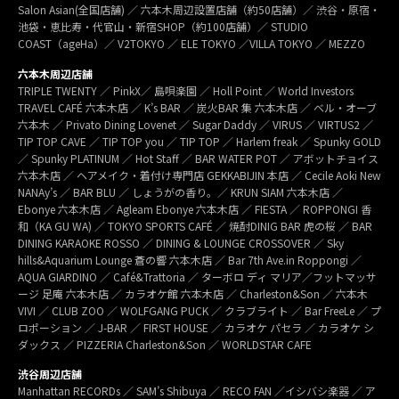
Salon Asian(全国店舗) ／ 六本木周辺設置店舗（約50店舗）／ 渋谷・原宿・
池袋・恵比寿・代官山・新宿SHOP（約100店舗）／ STUDIO
COAST（ageHa）／ V2TOKYO ／ ELE TOKYO ／VILLA TOKYO ／ MEZZO
六本木周辺店舗
TRIPLE TWENTY ／ PinkX／ 島唄楽園 ／ Holl Point ／ World Investors
TRAVEL CAFÉ 六本木店 ／ K’s BAR ／ 炭火BAR 集 六本木店 ／ ベル・オーブ
六本木 ／ Privato Dining Lovenet ／ Sugar Daddy ／ VIRUS ／ VIRTUS2 ／
TIP TOP CAVE ／ TIP TOP you ／ TIP TOP ／ Harlem freak ／ Spunky GOLD
／ Spunky PLATINUM ／ Hot Staff ／ BAR WATER POT ／ アボットチョイス
六本木店 ／ ヘアメイク・着付け専門店 GEKKABIJIN 本店 ／ Cecile Aoki New
NANAy’s ／ BAR BLU ／ しょうがの香り。／ KRUN SIAM 六本木店 ／
Ebonye 六本木店 ／ Agleam Ebonye 六本木店 ／ FIESTA ／ ROPPONGI 香
和（KA GU WA) ／ TOKYO SPORTS CAFÉ ／ 焼酎DINIG BAR 虎の桜 ／ BAR
DINING KARAOKE ROSSO ／ DINING & LOUNGE CROSSOVER ／ Sky
hills&Aquarium Lounge 蒼の響 六本木店 ／ Bar 7th Ave.in Roppongi ／
AQUA GIARDINO ／ Café&Trattoria ／ ターボロ ディ マリア／フットマッサ
ージ 足庵 六本木店 ／ カラオケ館 六本木店 ／ Charleston&Son ／ 六本木
VIVI ／ CLUB ZOO ／ WOLFGANG PUCK ／ クラブライト ／ Bar FreeLe ／ プ
ロポーション ／ J-BAR ／ FIRST HOUSE ／ カラオケ パセラ ／ カラオケ シ
ダックス ／ PIZZERIA Charleston&Son ／ WORLDSTAR CAFE
渋谷周辺店舗
Manhattan RECORDs ／ SAM’s Shibuya ／ RECO FAN ／イシバシ楽器 ／ ア