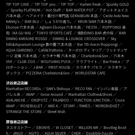
TIP TOP CAVE ／ TIP TOP you ／ TIP TOP ／ Harlem freak ／ Spunky GOLD
／ Spunky PLATINUM ／ Hot Staff ／ BAR WATER POT ／ アボットチョイス
六本木店 ／ ヘアメイク・着付け専門店 GEKKABIJIN 本店 ／ Cecile Aoki New
NANAy’s ／ BAR BLU ／ しょうがの香り。／ KRUN SIAM 六本木店 ／
Ebonye 六本木店 ／ Agleam Ebonye 六本木店 ／ FIESTA ／ ROPPONGI 香
和（KA GU WA) ／ TOKYO SPORTS CAFÉ ／ 焼酎DINIG BAR 虎の桜 ／ BAR
DINING KARAOKE ROSSO ／ DINING & LOUNGE CROSSOVER ／ Sky
hills&Aquarium Lounge 蒼の響 六本木店 ／ Bar 7th Ave.in Roppongi ／
AQUA GIARDINO ／ Café&Trattoria ／ ターボロ ディ マリア／フットマッサ
ージ 足庵 六本木店 ／ カラオケ館 六本木店 ／ Charleston&Son ／ 六本木
VIVI ／ CLUB ZOO ／ WOLFGANG PUCK ／ クラブライト ／ Bar FreeLe ／ プ
ロポーション ／ J-BAR ／ FIRST HOUSE ／ カラオケ パセラ ／ カラオケ シ
ダックス ／ PIZZERIA Charleston&Son ／ WORLDSTAR CAFE
渋谷周辺店舗
Manhattan RECORDs ／ SAM’s Shibuya ／ RECO FAN ／イシバシ楽器 ／ ア
パレル系 ／ ANAP ／ Grow Around ／ Manhattan Clothes&Shoes ／
AVALANCHE ／ ONSPOTZ ／ PAJABOO ／ FUNCTION JUNCTION ／ Cruce
ANAP ／ ROSEBULLET ／ AND A ／ STOMY ／FAMES ／ MOREBUDGET ／
STRANGE THE STORE ／ Street Wish
原宿周辺店舗
ネスタストアー ／ EBONYE ／ W CLOSET ／ MILLION AIR ／ Bootleg Boot
h／ JINGO ／ AGITO ／ AQUA SILVER ／ CHER ／ Doubble Dazzle ／