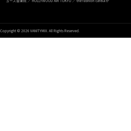
ューズ音楽院 ／ HOLLYWOOD AIR TOKYO ／ the fashion caféほか
Copyright © 2026 VANITYMIX. All Rights Reserved.