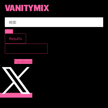
コ
ン
テ
Search
ン
...
ツ
に
ス
Results
キ
すべての結果を見る
ッ
プ
Facebook