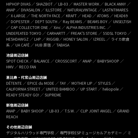
HIPHOP DIVAS ／ SHAZBOT ／ LB-03 ／ MASTER WORK ／ BLACK ANNY ／
ANAP ／ DIVASALON ／ ILLSTORE ／ NATURALVINTAGE ／ LASTNTIMARES
／ X-LARGE ／ THE NORTH FACE ／ KRAFT ／ HEAD ／ ATOMS ／ HEAD69
／ DOPESTER ／ DEPT SOUTH ／ Ray BEAMS ／ BEAMS BOY ／ UNSELTISH
／ CAP COLLECTOR ONE ／ Xinc ／ ALPHA INDUSTRIES INC. ／
UNDEFEATED TOKYO ／ CARHARTT ／ FREAK’S STORE ／ 55DSL TOKYO ／
HESHDAWGZ ／ LHP ／ RIGGIB／ HONEY SALON ／ IZREEL ／ ライカ飲食
系 ／ UA CAFÉ ／ HUB 原宿 ／ TABASA
池袋周辺店舗
SPOT CHECK ／ BALANCE ／ CROSSCORT ／ ANAP ／ BABYSHOOP ／
HMV ／ RECO FAN
恵比寿・代官山周辺店舗
DÉTENTE ／ EPICE du MODE ／ TAY ／ MOTHER LIP ／ STYLES ／
CALIFORNIA STREET ／ UNITED BAMBOO ／ UP START ／ heliopole ／
READY STEADY GO! ／ SUPREME
新宿周辺店舗
ANAP ／ BABY SHOOP ／ LB-03 ／ T.S.W. ／ CLIP JOINT ANGEL ／ GRAND
REACH
その他周辺店舗
デジタルハリウッド専門学校 ／ 専門学校ESPミュージカルアカデミー ／ ミ