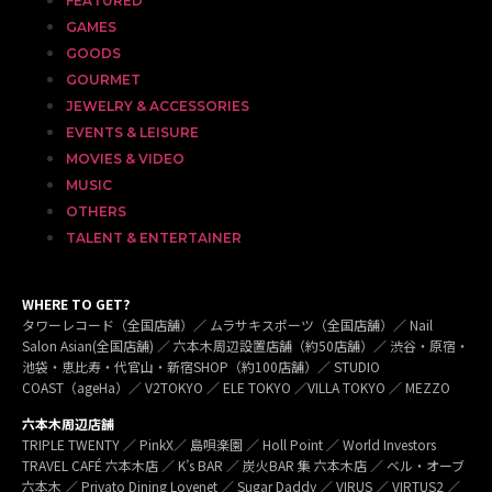
FEATURED
GAMES
GOODS
GOURMET
JEWELRY & ACCESSORIES
EVENTS & LEISURE
MOVIES & VIDEO
MUSIC
OTHERS
TALENT & ENTERTAINER
WHERE TO GET?
タワーレコード（全国店舗）／ ムラサキスポーツ（全国店舗）／ Nail
Salon Asian(全国店舗) ／ 六本木周辺設置店舗（約50店舗）／ 渋谷・原宿・
池袋・恵比寿・代官山・新宿SHOP（約100店舗）／ STUDIO
COAST（ageHa）／ V2TOKYO ／ ELE TOKYO ／VILLA TOKYO ／ MEZZO
六本木周辺店舗
TRIPLE TWENTY ／ PinkX／ 島唄楽園 ／ Holl Point ／ World Investors
TRAVEL CAFÉ 六本木店 ／ K’s BAR ／ 炭火BAR 集 六本木店 ／ ベル・オーブ
六本木 ／ Privato Dining Lovenet ／ Sugar Daddy ／ VIRUS ／ VIRTUS2 ／