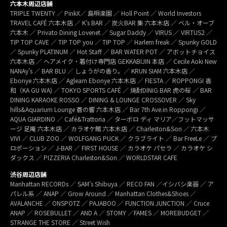
六本木周辺店舗
TRIPLE TWENTY ／ PinkX／ 島唄楽園 ／ Holl Point ／ World Investors
TRAVEL CAFÉ 六本木店 ／ K’s BAR ／ 炭火BAR 集 六本木店 ／ ベル・オーブ
六本木 ／ Privato Dining Lovenet ／ Sugar Daddy ／ VIRUS ／ VIRTUS2 ／
TIP TOP CAVE ／ TIP TOP you ／ TIP TOP ／ Harlem freak ／ Spunky GOLD
／ Spunky PLATINUM ／ Hot Staff ／ BAR WATER POT ／ アボットチョイス
六本木店 ／ ヘアメイク・着付け専門店 GEKKABIJIN 本店 ／ Cecile Aoki New
NANAy’s ／ BAR BLU ／ しょうがの香り。／ KRUN SIAM 六本木店 ／
Ebonye 六本木店 ／ Agleam Ebonye 六本木店 ／ FIESTA ／ ROPPONGI 香
和（KA GU WA) ／ TOKYO SPORTS CAFÉ ／ 焼酎DINIG BAR 虎の桜 ／ BAR
DINING KARAOKE ROSSO ／ DINING & LOUNGE CROSSOVER ／ Sky
hills&Aquarium Lounge 蒼の響 六本木店 ／ Bar 7th Ave.in Roppongi ／
AQUA GIARDINO ／ Café&Trattoria ／ ターボロ ディ マリア／フットマッサ
ージ 足庵 六本木店 ／ カラオケ館 六本木店 ／ Charleston&Son ／ 六本木
VIVI ／ CLUB ZOO ／ WOLFGANG PUCK ／ クラブライト ／ Bar FreeLe ／ プ
ロポーション ／ J-BAR ／ FIRST HOUSE ／ カラオケ パセラ ／ カラオケ シ
ダックス ／ PIZZERIA Charleston&Son ／ WORLDSTAR CAFE
渋谷周辺店舗
Manhattan RECORDs ／ SAM’s Shibuya ／ RECO FAN ／イシバシ楽器 ／ ア
パレル系 ／ ANAP ／ Grow Around ／ Manhattan Clothes&Shoes ／
AVALANCHE ／ ONSPOTZ ／ PAJABOO ／ FUNCTION JUNCTION ／ Cruce
ANAP ／ ROSEBULLET ／ AND A ／ STOMY ／FAMES ／ MOREBUDGET ／
STRANGE THE STORE ／ Street Wish