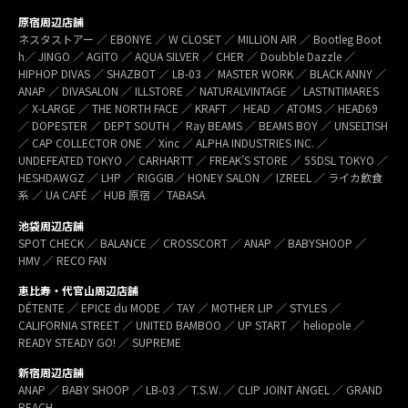
原宿周辺店舗
ネスタストアー ／ EBONYE ／ W CLOSET ／ MILLION AIR ／ Bootleg Boot
h／ JINGO ／ AGITO ／ AQUA SILVER ／ CHER ／ Doubble Dazzle ／
HIPHOP DIVAS ／ SHAZBOT ／ LB-03 ／ MASTER WORK ／ BLACK ANNY ／
ANAP ／ DIVASALON ／ ILLSTORE ／ NATURALVINTAGE ／ LASTNTIMARES
／ X-LARGE ／ THE NORTH FACE ／ KRAFT ／ HEAD ／ ATOMS ／ HEAD69
／ DOPESTER ／ DEPT SOUTH ／ Ray BEAMS ／ BEAMS BOY ／ UNSELTISH
／ CAP COLLECTOR ONE ／ Xinc ／ ALPHA INDUSTRIES INC. ／
UNDEFEATED TOKYO ／ CARHARTT ／ FREAK’S STORE ／ 55DSL TOKYO ／
HESHDAWGZ ／ LHP ／ RIGGIB／ HONEY SALON ／ IZREEL ／ ライカ飲食
系 ／ UA CAFÉ ／ HUB 原宿 ／ TABASA
池袋周辺店舗
SPOT CHECK ／ BALANCE ／ CROSSCORT ／ ANAP ／ BABYSHOOP ／
HMV ／ RECO FAN
恵比寿・代官山周辺店舗
DÉTENTE ／ EPICE du MODE ／ TAY ／ MOTHER LIP ／ STYLES ／
CALIFORNIA STREET ／ UNITED BAMBOO ／ UP START ／ heliopole ／
READY STEADY GO! ／ SUPREME
新宿周辺店舗
ANAP ／ BABY SHOOP ／ LB-03 ／ T.S.W. ／ CLIP JOINT ANGEL ／ GRAND
REACH