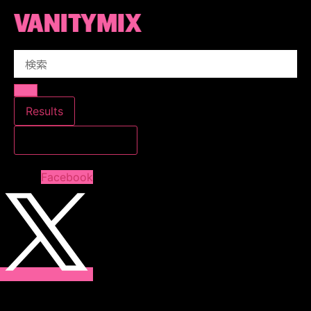
コ
ン
テ
Search
ン
...
ツ
に
ス
Results
キ
すべての結果を見る
ッ
プ
Facebook