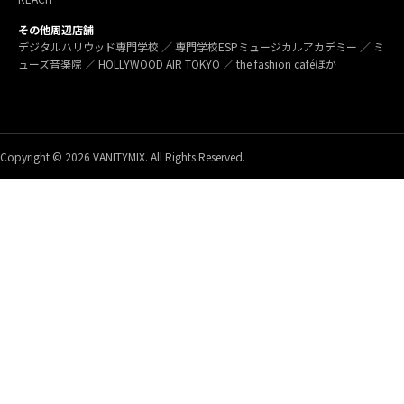
その他周辺店舗
デジタルハリウッド専門学校 ／ 専門学校ESPミュージカルアカデミー ／ ミ
ューズ音楽院 ／ HOLLYWOOD AIR TOKYO ／ the fashion caféほか
Copyright © 2026 VANITYMIX. All Rights Reserved.