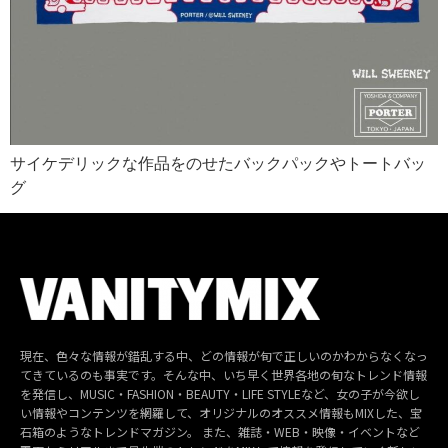
サイケデリックな作品をのせたバックパックやトートバッ
グ
現在、色々な情報が錯乱する中、どの情報が旬で正しいのかわからなくなっ
てきているのも事実です。そんな中、いち早く世界各地の旬なトレンド情報
を発信し、MUSIC・FASHION・BEAUTY・LIFE STYLEなど、女の子が今欲し
い情報やコンテンツを網羅して、オリジナルのオススメ情報もMIXした、宝
石箱のようなトレンドマガジン。 また、雑誌・WEB・映像・イベントなど