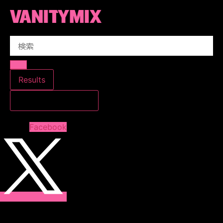
コ
ン
テ
Search
ン
...
ツ
に
ス
Results
キ
すべての結果を見る
ッ
プ
Facebook