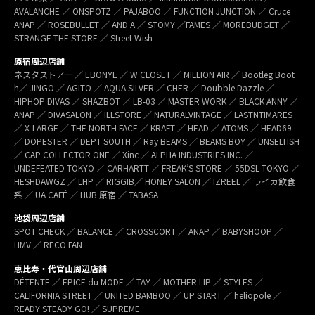
AVALANCHE ／ ONSPOTZ ／ PAJABOO ／ FUNCTION JUNCTION ／ Cruce
ANAP ／ ROSEBULLET ／ AND A ／ STOMY ／FAMES ／ MOREBUDGET ／
STRANGE THE STORE ／ Street Wish
原宿周辺店舗
ネスタストアー ／ EBONYE ／ W CLOSET ／ MILLION AIR ／ Bootleg Boot
h／ JINGO ／ AGITO ／ AQUA SILVER ／ CHER ／ Doubble Dazzle ／
HIPHOP DIVAS ／ SHAZBOT ／ LB-03 ／ MASTER WORK ／ BLACK ANNY ／
ANAP ／ DIVASALON ／ ILLSTORE ／ NATURALVINTAGE ／ LASTNTIMARES
／ X-LARGE ／ THE NORTH FACE ／ KRAFT ／ HEAD ／ ATOMS ／ HEAD69
／ DOPESTER ／ DEPT SOUTH ／ Ray BEAMS ／ BEAMS BOY ／ UNSELTISH
／ CAP COLLECTOR ONE ／ Xinc ／ ALPHA INDUSTRIES INC. ／
UNDEFEATED TOKYO ／ CARHARTT ／ FREAK’S STORE ／ 55DSL TOKYO ／
HESHDAWGZ ／ LHP ／ RIGGIB／ HONEY SALON ／ IZREEL ／ ライカ飲食
系 ／ UA CAFÉ ／ HUB 原宿 ／ TABASA
池袋周辺店舗
SPOT CHECK ／ BALANCE ／ CROSSCORT ／ ANAP ／ BABYSHOOP ／
HMV ／ RECO FAN
恵比寿・代官山周辺店舗
DÉTENTE ／ EPICE du MODE ／ TAY ／ MOTHER LIP ／ STYLES ／
CALIFORNIA STREET ／ UNITED BAMBOO ／ UP START ／ heliopole ／
READY STEADY GO! ／ SUPREME