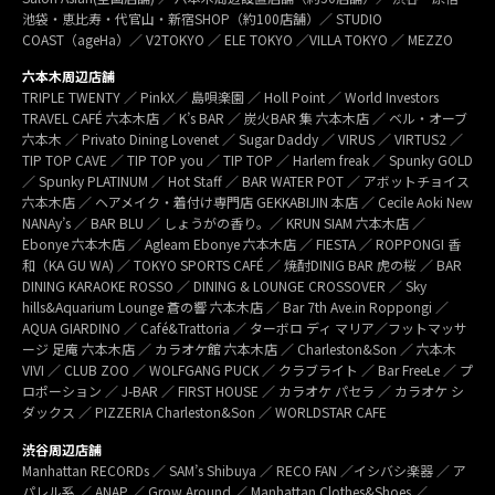
池袋・恵比寿・代官山・新宿SHOP（約100店舗）／ STUDIO
COAST（ageHa）／ V2TOKYO ／ ELE TOKYO ／VILLA TOKYO ／ MEZZO
六本木周辺店舗
TRIPLE TWENTY ／ PinkX／ 島唄楽園 ／ Holl Point ／ World Investors
TRAVEL CAFÉ 六本木店 ／ K’s BAR ／ 炭火BAR 集 六本木店 ／ ベル・オーブ
六本木 ／ Privato Dining Lovenet ／ Sugar Daddy ／ VIRUS ／ VIRTUS2 ／
TIP TOP CAVE ／ TIP TOP you ／ TIP TOP ／ Harlem freak ／ Spunky GOLD
／ Spunky PLATINUM ／ Hot Staff ／ BAR WATER POT ／ アボットチョイス
六本木店 ／ ヘアメイク・着付け専門店 GEKKABIJIN 本店 ／ Cecile Aoki New
NANAy’s ／ BAR BLU ／ しょうがの香り。／ KRUN SIAM 六本木店 ／
Ebonye 六本木店 ／ Agleam Ebonye 六本木店 ／ FIESTA ／ ROPPONGI 香
和（KA GU WA) ／ TOKYO SPORTS CAFÉ ／ 焼酎DINIG BAR 虎の桜 ／ BAR
DINING KARAOKE ROSSO ／ DINING & LOUNGE CROSSOVER ／ Sky
hills&Aquarium Lounge 蒼の響 六本木店 ／ Bar 7th Ave.in Roppongi ／
AQUA GIARDINO ／ Café&Trattoria ／ ターボロ ディ マリア／フットマッサ
ージ 足庵 六本木店 ／ カラオケ館 六本木店 ／ Charleston&Son ／ 六本木
VIVI ／ CLUB ZOO ／ WOLFGANG PUCK ／ クラブライト ／ Bar FreeLe ／ プ
ロポーション ／ J-BAR ／ FIRST HOUSE ／ カラオケ パセラ ／ カラオケ シ
ダックス ／ PIZZERIA Charleston&Son ／ WORLDSTAR CAFE
渋谷周辺店舗
Manhattan RECORDs ／ SAM’s Shibuya ／ RECO FAN ／イシバシ楽器 ／ ア
パレル系 ／ ANAP ／ Grow Around ／ Manhattan Clothes&Shoes ／