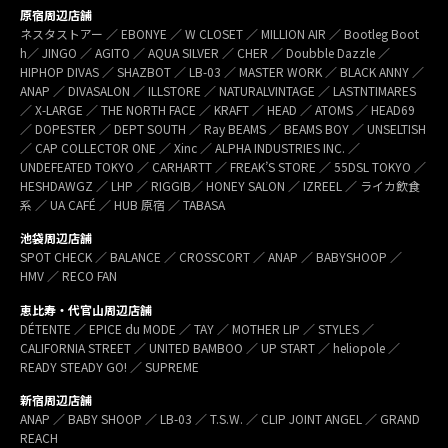
原宿周辺店舗
ネスタストアー ／ EBONYE ／ W CLOSET ／ MILLION AIR ／ Bootleg Boot
h／ JINGO ／ AGITO ／ AQUA SILVER ／ CHER ／ Doubble Dazzle ／
HIPHOP DIVAS ／ SHAZBOT ／ LB-03 ／ MASTER WORK ／ BLACK ANNY ／
ANAP ／ DIVASALON ／ ILLSTORE ／ NATURALVINTAGE ／ LASTNTIMARES
／ X-LARGE ／ THE NORTH FACE ／ KRAFT ／ HEAD ／ ATOMS ／ HEAD69
／ DOPESTER ／ DEPT SOUTH ／ Ray BEAMS ／ BEAMS BOY ／ UNSELTISH
／ CAP COLLECTOR ONE ／ Xinc ／ ALPHA INDUSTRIES INC. ／
UNDEFEATED TOKYO ／ CARHARTT ／ FREAK’S STORE ／ 55DSL TOKYO ／
HESHDAWGZ ／ LHP ／ RIGGIB／ HONEY SALON ／ IZREEL ／ ライカ飲食
系 ／ UA CAFÉ ／ HUB 原宿 ／ TABASA
池袋周辺店舗
SPOT CHECK ／ BALANCE ／ CROSSCORT ／ ANAP ／ BABYSHOOP ／
HMV ／ RECO FAN
恵比寿・代官山周辺店舗
DÉTENTE ／ EPICE du MODE ／ TAY ／ MOTHER LIP ／ STYLES ／
CALIFORNIA STREET ／ UNITED BAMBOO ／ UP START ／ heliopole ／
READY STEADY GO! ／ SUPREME
新宿周辺店舗
ANAP ／ BABY SHOOP ／ LB-03 ／ T.S.W. ／ CLIP JOINT ANGEL ／ GRAND
REACH