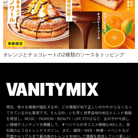
オレンジとチョコレートの2種類のソースをトッピング
現在、色々な情報が錯乱する中、どの情報が旬で正しいのかわからなくなっ
てきているのも事実です。そんな中、いち早く世界各地の旬なトレンド情報
を発信し、MUSIC・FASHION・BEAUTY・LIFE STYLEなど、女の子が今欲し
い情報やコンテンツを網羅して、オリジナルのオススメ情報もMIXした、宝
石箱のようなトレンドマガジン。 また、雑誌・WEB・映像・イベントなど
平面からリアルまで最先端のトレンドをMIXして情報を発信していく新しい