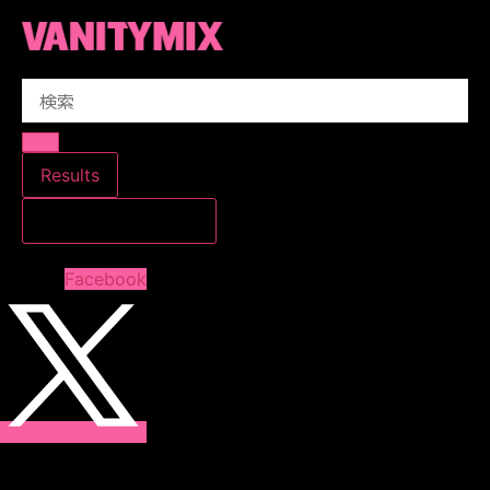
コ
ン
テ
Search
ン
...
ツ
に
ス
Results
キ
すべての結果を見る
ッ
プ
Facebook