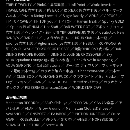
TRIPLE TWENTY ／ PinkX／ 島唄楽園 ／ Holl Point ／ World Investors
TRAVEL CAFÉ 六本木店 ／ K’s BAR ／ 炭火BAR 集 六本木店 ／ ベル・オーブ
六本木 ／ Privato Dining Lovenet ／ Sugar Daddy ／ VIRUS ／ VIRTUS2 ／
TIP TOP CAVE ／ TIP TOP you ／ TIP TOP ／ Harlem freak ／ Spunky GOLD
／ Spunky PLATINUM ／ Hot Staff ／ BAR WATER POT ／ アボットチョイス
六本木店 ／ ヘアメイク・着付け専門店 GEKKABIJIN 本店 ／ Cecile Aoki New
NANAy’s ／ BAR BLU ／ しょうがの香り。／ KRUN SIAM 六本木店 ／
Ebonye 六本木店 ／ Agleam Ebonye 六本木店 ／ FIESTA ／ ROPPONGI 香
和（KA GU WA) ／ TOKYO SPORTS CAFÉ ／ 焼酎DINIG BAR 虎の桜 ／ BAR
DINING KARAOKE ROSSO ／ DINING & LOUNGE CROSSOVER ／ Sky
hills&Aquarium Lounge 蒼の響 六本木店 ／ Bar 7th Ave.in Roppongi ／
AQUA GIARDINO ／ Café&Trattoria ／ ターボロ ディ マリア／フットマッサ
ージ 足庵 六本木店 ／ カラオケ館 六本木店 ／ Charleston&Son ／ 六本木
VIVI ／ CLUB ZOO ／ WOLFGANG PUCK ／ クラブライト ／ Bar FreeLe ／ プ
ロポーション ／ J-BAR ／ FIRST HOUSE ／ カラオケ パセラ ／ カラオケ シ
ダックス ／ PIZZERIA Charleston&Son ／ WORLDSTAR CAFE
渋谷周辺店舗
Manhattan RECORDs ／ SAM’s Shibuya ／ RECO FAN ／イシバシ楽器 ／ ア
パレル系 ／ ANAP ／ Grow Around ／ Manhattan Clothes&Shoes ／
AVALANCHE ／ ONSPOTZ ／ PAJABOO ／ FUNCTION JUNCTION ／ Cruce
ANAP ／ ROSEBULLET ／ AND A ／ STOMY ／FAMES ／ MOREBUDGET ／
STRANGE THE STORE ／ Street Wish