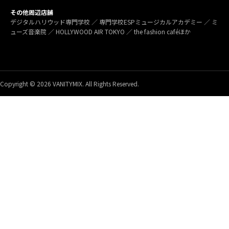
その他周辺店舗
デジタルハリウッド専門学校 ／ 専門学校ESPミュージカルアカデミー ／ ミ
ューズ音楽院 ／ HOLLYWOOD AIR TOKYO ／ the fashion caféほか
Copyright © 2026 VANITYMIX. All Rights Reserved.