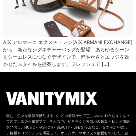
A|X アルマーニ エクスチェンジ(A|X ARMANI EXCHANGE)
から、新たなシグネチャーバッグが登場。あらゆるシーン
をシームレスにつなぐデザインで、軽やかさとエッジを効
かせたスタイルを提案します。フレッシュで […]
現在、色々な情報が錯乱する中、どの情報が旬で正しいのかわからなくなっ
てきているのも事実です。そんな中、いち早く世界各地の旬なトレンド情報
を発信し、MUSIC・FASHION・BEAUTY・LIFE STYLEなど、女の子が今欲し
い情報やコンテンツを網羅して、オリジナルのオススメ情報もMIXした、宝