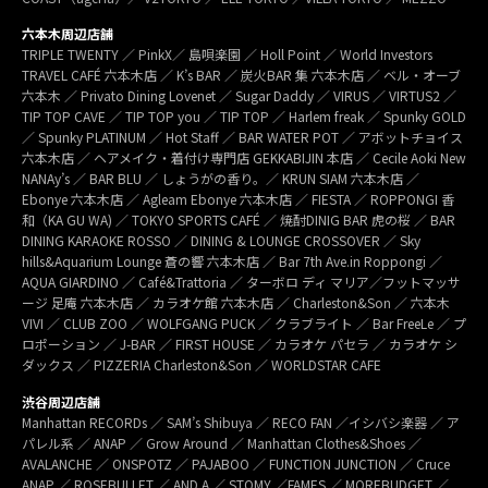
六本木周辺店舗
TRIPLE TWENTY ／ PinkX／ 島唄楽園 ／ Holl Point ／ World Investors
TRAVEL CAFÉ 六本木店 ／ K’s BAR ／ 炭火BAR 集 六本木店 ／ ベル・オーブ
六本木 ／ Privato Dining Lovenet ／ Sugar Daddy ／ VIRUS ／ VIRTUS2 ／
TIP TOP CAVE ／ TIP TOP you ／ TIP TOP ／ Harlem freak ／ Spunky GOLD
／ Spunky PLATINUM ／ Hot Staff ／ BAR WATER POT ／ アボットチョイス
六本木店 ／ ヘアメイク・着付け専門店 GEKKABIJIN 本店 ／ Cecile Aoki New
NANAy’s ／ BAR BLU ／ しょうがの香り。／ KRUN SIAM 六本木店 ／
Ebonye 六本木店 ／ Agleam Ebonye 六本木店 ／ FIESTA ／ ROPPONGI 香
和（KA GU WA) ／ TOKYO SPORTS CAFÉ ／ 焼酎DINIG BAR 虎の桜 ／ BAR
DINING KARAOKE ROSSO ／ DINING & LOUNGE CROSSOVER ／ Sky
hills&Aquarium Lounge 蒼の響 六本木店 ／ Bar 7th Ave.in Roppongi ／
AQUA GIARDINO ／ Café&Trattoria ／ ターボロ ディ マリア／フットマッサ
ージ 足庵 六本木店 ／ カラオケ館 六本木店 ／ Charleston&Son ／ 六本木
VIVI ／ CLUB ZOO ／ WOLFGANG PUCK ／ クラブライト ／ Bar FreeLe ／ プ
ロポーション ／ J-BAR ／ FIRST HOUSE ／ カラオケ パセラ ／ カラオケ シ
ダックス ／ PIZZERIA Charleston&Son ／ WORLDSTAR CAFE
渋谷周辺店舗
Manhattan RECORDs ／ SAM’s Shibuya ／ RECO FAN ／イシバシ楽器 ／ ア
パレル系 ／ ANAP ／ Grow Around ／ Manhattan Clothes&Shoes ／
AVALANCHE ／ ONSPOTZ ／ PAJABOO ／ FUNCTION JUNCTION ／ Cruce
ANAP ／ ROSEBULLET ／ AND A ／ STOMY ／FAMES ／ MOREBUDGET ／