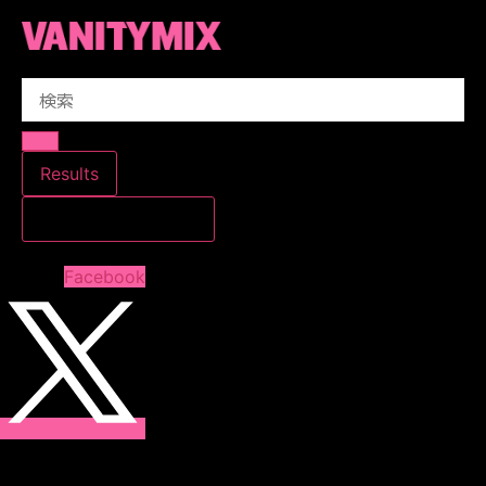
コ
ン
テ
Search
ン
...
ツ
に
ス
Results
キ
すべての結果を見る
ッ
プ
Facebook