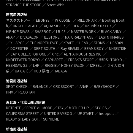
STRANGE THE STORE ／ Street Wish
原宿周辺店舗
ネスタストアー ／ EBONYE ／ W CLOSET ／ MILLION AIR ／ Bootleg Boot
h／ JINGO ／ AGITO ／ AQUA SILVER ／ CHER ／ Doubble Dazzle ／
HIPHOP DIVAS ／ SHAZBOT ／ LB-03 ／ MASTER WORK ／ BLACK ANNY ／
ANAP ／ DIVASALON ／ ILLSTORE ／ NATURALVINTAGE ／ LASTNTIMARES
／ X-LARGE ／ THE NORTH FACE ／ KRAFT ／ HEAD ／ ATOMS ／ HEAD69
／ DOPESTER ／ DEPT SOUTH ／ Ray BEAMS ／ BEAMS BOY ／ UNSELTISH
／ CAP COLLECTOR ONE ／ Xinc ／ ALPHA INDUSTRIES INC. ／
UNDEFEATED TOKYO ／ CARHARTT ／ FREAK’S STORE ／ 55DSL TOKYO ／
HESHDAWGZ ／ LHP ／ RIGGIB／ HONEY SALON ／ IZREEL ／ ライカ飲食
系 ／ UA CAFÉ ／ HUB 原宿 ／ TABASA
池袋周辺店舗
SPOT CHECK ／ BALANCE ／ CROSSCORT ／ ANAP ／ BABYSHOOP ／
HMV ／ RECO FAN
恵比寿・代官山周辺店舗
DÉTENTE ／ EPICE du MODE ／ TAY ／ MOTHER LIP ／ STYLES ／
CALIFORNIA STREET ／ UNITED BAMBOO ／ UP START ／ heliopole ／
READY STEADY GO! ／ SUPREME
新宿周辺店舗