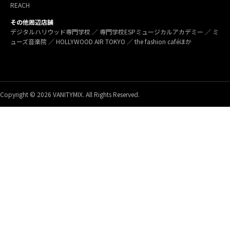
REACH
その他周辺店舗
デジタルハリウッド専門学校 ／ 専門学校ESPミュージカルアカデミー ／ ミ
ューズ音楽院 ／ HOLLYWOOD AIR TOKYO ／ the fashion caféほか
Copyright © 2026 VANITYMIX. All Rights Reserved.