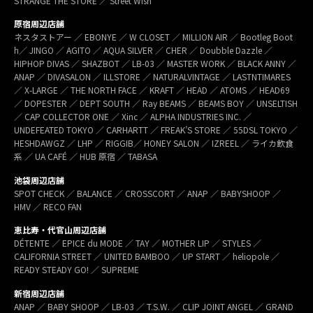
STRANGE THE STORE ／ Street Wish
原宿周辺店舗
ネスタストアー ／ EBONYE ／ W CLOSET ／ MILLION AIR ／ Bootleg Boot
h／ JINGO ／ AGITO ／ AQUA SILVER ／ CHER ／ Doubble Dazzle ／
HIPHOP DIVAS ／ SHAZBOT ／ LB-03 ／ MASTER WORK ／ BLACK ANNY ／
ANAP ／ DIVASALON ／ ILLSTORE ／ NATURALVINTAGE ／ LASTNTIMARES
／ X-LARGE ／ THE NORTH FACE ／ KRAFT ／ HEAD ／ ATOMS ／ HEAD69
／ DOPESTER ／ DEPT SOUTH ／ Ray BEAMS ／ BEAMS BOY ／ UNSELTISH
／ CAP COLLECTOR ONE ／ Xinc ／ ALPHA INDUSTRIES INC. ／
UNDEFEATED TOKYO ／ CARHARTT ／ FREAK’S STORE ／ 55DSL TOKYO ／
HESHDAWGZ ／ LHP ／ RIGGIB／ HONEY SALON ／ IZREEL ／ ライカ飲食
系 ／ UA CAFÉ ／ HUB 原宿 ／ TABASA
池袋周辺店舗
SPOT CHECK ／ BALANCE ／ CROSSCORT ／ ANAP ／ BABYSHOOP ／
HMV ／ RECO FAN
恵比寿・代官山周辺店舗
DÉTENTE ／ EPICE du MODE ／ TAY ／ MOTHER LIP ／ STYLES ／
CALIFORNIA STREET ／ UNITED BAMBOO ／ UP START ／ heliopole ／
READY STEADY GO! ／ SUPREME
新宿周辺店舗
ANAP ／ BABY SHOOP ／ LB-03 ／ T.S.W. ／ CLIP JOINT ANGEL ／ GRAND