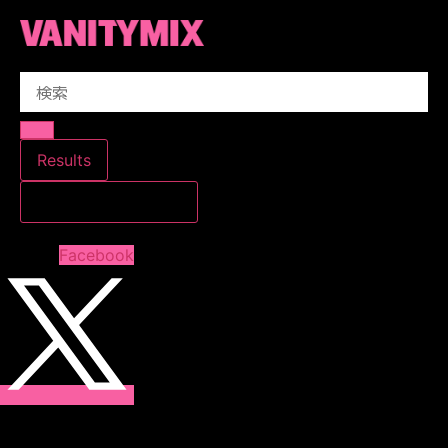
コ
ン
テ
Search
ン
...
ツ
に
ス
Results
キ
すべての結果を見る
ッ
プ
Facebook