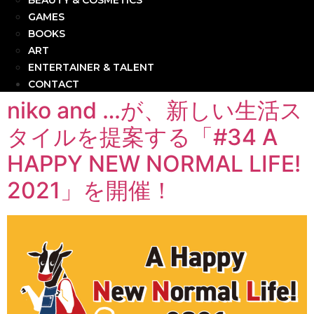
BEAUTY & COSMETICS
GAMES
BOOKS
ART
ENTERTAINER & TALENT
CONTACT
niko and …が、新しい生活ス
タイルを提案する「#34 A
HAPPY NEW NORMAL LIFE!
2021」を開催！