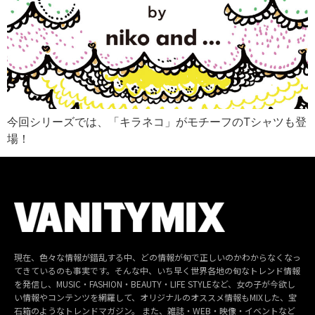
今回シリーズでは、「キラネコ」がモチーフのTシャツも登
場！
現在、色々な情報が錯乱する中、どの情報が旬で正しいのかわからなくなっ
てきているのも事実です。そんな中、いち早く世界各地の旬なトレンド情報
を発信し、MUSIC・FASHION・BEAUTY・LIFE STYLEなど、女の子が今欲し
い情報やコンテンツを網羅して、オリジナルのオススメ情報もMIXした、宝
石箱のようなトレンドマガジン。 また、雑誌・WEB・映像・イベントなど