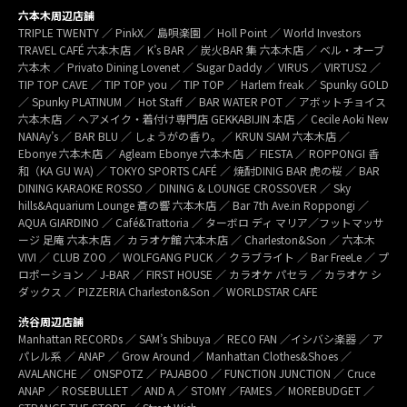
六本木周辺店舗
TRIPLE TWENTY ／ PinkX／ 島唄楽園 ／ Holl Point ／ World Investors
TRAVEL CAFÉ 六本木店 ／ K’s BAR ／ 炭火BAR 集 六本木店 ／ ベル・オーブ
六本木 ／ Privato Dining Lovenet ／ Sugar Daddy ／ VIRUS ／ VIRTUS2 ／
TIP TOP CAVE ／ TIP TOP you ／ TIP TOP ／ Harlem freak ／ Spunky GOLD
／ Spunky PLATINUM ／ Hot Staff ／ BAR WATER POT ／ アボットチョイス
六本木店 ／ ヘアメイク・着付け専門店 GEKKABIJIN 本店 ／ Cecile Aoki New
NANAy’s ／ BAR BLU ／ しょうがの香り。／ KRUN SIAM 六本木店 ／
Ebonye 六本木店 ／ Agleam Ebonye 六本木店 ／ FIESTA ／ ROPPONGI 香
和（KA GU WA) ／ TOKYO SPORTS CAFÉ ／ 焼酎DINIG BAR 虎の桜 ／ BAR
DINING KARAOKE ROSSO ／ DINING & LOUNGE CROSSOVER ／ Sky
hills&Aquarium Lounge 蒼の響 六本木店 ／ Bar 7th Ave.in Roppongi ／
AQUA GIARDINO ／ Café&Trattoria ／ ターボロ ディ マリア／フットマッサ
ージ 足庵 六本木店 ／ カラオケ館 六本木店 ／ Charleston&Son ／ 六本木
VIVI ／ CLUB ZOO ／ WOLFGANG PUCK ／ クラブライト ／ Bar FreeLe ／ プ
ロポーション ／ J-BAR ／ FIRST HOUSE ／ カラオケ パセラ ／ カラオケ シ
ダックス ／ PIZZERIA Charleston&Son ／ WORLDSTAR CAFE
渋谷周辺店舗
Manhattan RECORDs ／ SAM’s Shibuya ／ RECO FAN ／イシバシ楽器 ／ ア
パレル系 ／ ANAP ／ Grow Around ／ Manhattan Clothes&Shoes ／
AVALANCHE ／ ONSPOTZ ／ PAJABOO ／ FUNCTION JUNCTION ／ Cruce
ANAP ／ ROSEBULLET ／ AND A ／ STOMY ／FAMES ／ MOREBUDGET ／