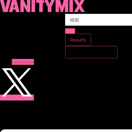
コ
ン
Search
テ
...
ン
ツ
に
Results
ス
すべての結果を見る
キ
ッ
Facebook
プ