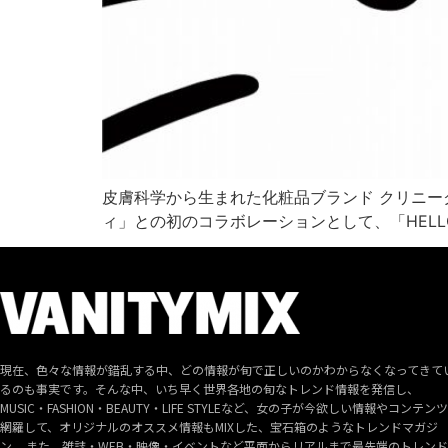
皮膚科学から生まれた化粧品ブランド クリニーク
ィ」との初のコラボレーションとして、「HELLO! C
現在、色々な情報が錯乱する中、どの情報が旬で正しいのかわからなくなってきて
るのも事実です。そんな中、いち早く世界各地の旬なトレンド情報を発信し、
MUSIC・FASHION・BEAUTY・LIFE STYLEなど、女の子が今欲しい情報やコンテン
網羅して、オリジナルのオススメ情報もMIXした、宝石箱のようなトレンドマガジ
ン。 また、雑誌・WEB・映像・イベントなど平面からリアルまで最先端のトレン