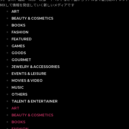
MIXして情報を発信していく新しいメディアです
ART
BEAUTY & COSMETICS
BOOKS
FASHION
FEATURED
GAMES
GOODS
GOURMET
JEWELRY & ACCESSORIES
EVENTS & LEISURE
MOVIES & VIDEO
MUSIC
OTHERS
TALENT & ENTERTAINER
ART
BEAUTY & COSMETICS
BOOKS
FASHION