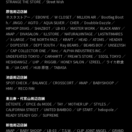
STRANGE THE STORE ／ Street Wish
原宿周辺店舗
ネスタストアー ／ EBONYE ／ W CLOSET ／ MILLION AIR ／ Bootleg Boot
h／ JINGO ／ AGITO ／ AQUA SILVER ／ CHER ／ Doubble Dazzle ／
HIPHOP DIVAS ／ SHAZBOT ／ LB-03 ／ MASTER WORK ／ BLACK ANNY ／
ANAP ／ DIVASALON ／ ILLSTORE ／ NATURALVINTAGE ／ LASTNTIMARES
／ X-LARGE ／ THE NORTH FACE ／ KRAFT ／ HEAD ／ ATOMS ／ HEAD69
／ DOPESTER ／ DEPT SOUTH ／ Ray BEAMS ／ BEAMS BOY ／ UNSELTISH
／ CAP COLLECTOR ONE ／ Xinc ／ ALPHA INDUSTRIES INC. ／
UNDEFEATED TOKYO ／ CARHARTT ／ FREAK’S STORE ／ 55DSL TOKYO ／
HESHDAWGZ ／ LHP ／ RIGGIB／ HONEY SALON ／ IZREEL ／ ライカ飲食
系 ／ UA CAFÉ ／ HUB 原宿 ／ TABASA
池袋周辺店舗
SPOT CHECK ／ BALANCE ／ CROSSCORT ／ ANAP ／ BABYSHOOP ／
HMV ／ RECO FAN
恵比寿・代官山周辺店舗
DÉTENTE ／ EPICE du MODE ／ TAY ／ MOTHER LIP ／ STYLES ／
CALIFORNIA STREET ／ UNITED BAMBOO ／ UP START ／ heliopole ／
READY STEADY GO! ／ SUPREME
新宿周辺店舗
ANAP ／ BABY SHOOP ／ LB-03 ／ T.S.W. ／ CLIP JOINT ANGEL ／ GRAND