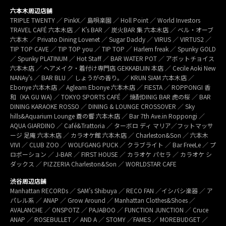
六本木周辺店舗
TRIPLE TWENTY ／ PinkX／ 島唄楽園 ／ Holl Point ／ World Investors
TRAVEL CAFÉ 六本木店 ／ K’s BAR ／ 炭火BAR 集 六本木店 ／ ベル・オーブ
六本木 ／ Privato Dining Lovenet ／ Sugar Daddy ／ VIRUS ／ VIRTUS2 ／
TIP TOP CAVE ／ TIP TOP you ／ TIP TOP ／ Harlem freak ／ Spunky GOLD
／ Spunky PLATINUM ／ Hot Staff ／ BAR WATER POT ／ アボットチョイス
六本木店 ／ ヘアメイク・着付け専門店 GEKKABIJIN 本店 ／ Cecile Aoki New
NANAy’s ／ BAR BLU ／ しょうがの香り。／ KRUN SIAM 六本木店 ／
Ebonye 六本木店 ／ Agleam Ebonye 六本木店 ／ FIESTA ／ ROPPONGI 香
和（KA GU WA) ／ TOKYO SPORTS CAFÉ ／ 焼酎DINIG BAR 虎の桜 ／ BAR
DINING KARAOKE ROSSO ／ DINING & LOUNGE CROSSOVER ／ Sky
hills&Aquarium Lounge 蒼の響 六本木店 ／ Bar 7th Ave.in Roppongi ／
AQUA GIARDINO ／ Café&Trattoria ／ ターボロ ディ マリア／フットマッサ
ージ 足庵 六本木店 ／ カラオケ館 六本木店 ／ Charleston&Son ／ 六本木
VIVI ／ CLUB ZOO ／ WOLFGANG PUCK ／ クラブライト ／ Bar FreeLe ／ プ
ロポーション ／ J-BAR ／ FIRST HOUSE ／ カラオケ パセラ ／ カラオケ シ
ダックス ／ PIZZERIA Charleston&Son ／ WORLDSTAR CAFE
渋谷周辺店舗
Manhattan RECORDs ／ SAM’s Shibuya ／ RECO FAN ／イシバシ楽器 ／ ア
パレル系 ／ ANAP ／ Grow Around ／ Manhattan Clothes&Shoes ／
AVALANCHE ／ ONSPOTZ ／ PAJABOO ／ FUNCTION JUNCTION ／ Cruce
ANAP ／ ROSEBULLET ／ AND A ／ STOMY ／FAMES ／ MOREBUDGET ／