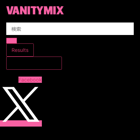
コ
ン
テ
Search
ン
...
ツ
に
ス
Results
キ
すべての結果を見る
ッ
プ
Facebook