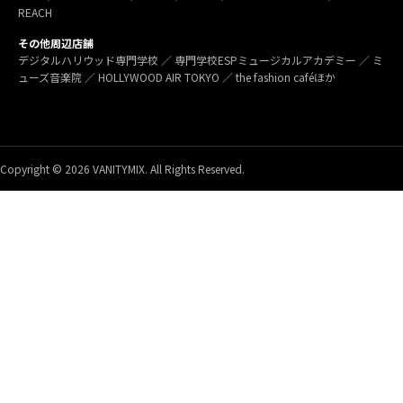
REACH
その他周辺店舗
デジタルハリウッド専門学校 ／ 専門学校ESPミュージカルアカデミー ／ ミ
ューズ音楽院 ／ HOLLYWOOD AIR TOKYO ／ the fashion caféほか
Copyright © 2026 VANITYMIX. All Rights Reserved.