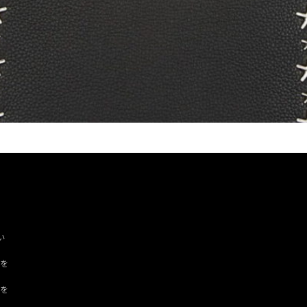
い
ツを
ドを