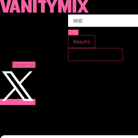
コ
ン
Search
テ
...
ン
ツ
に
Results
ス
すべての結果を見る
キ
ッ
Facebook
プ