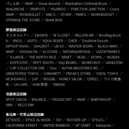
パレル系 ／ ANAP ／ Grow Around ／ Manhattan Clothes&Shoes ／
AVALANCHE ／ ONSPOTZ ／ PAJABOO ／ FUNCTION JUNCTION ／ Cruce
ANAP ／ ROSEBULLET ／ AND A ／ STOMY ／FAMES ／ MOREBUDGET ／
STRANGE THE STORE ／ Street Wish
原宿周辺店舗
ネスタストアー ／ EBONYE ／ W CLOSET ／ MILLION AIR ／ Bootleg Boot
h／ JINGO ／ AGITO ／ AQUA SILVER ／ CHER ／ Doubble Dazzle ／
HIPHOP DIVAS ／ SHAZBOT ／ LB-03 ／ MASTER WORK ／ BLACK ANNY ／
ANAP ／ DIVASALON ／ ILLSTORE ／ NATURALVINTAGE ／ LASTNTIMARES
／ X-LARGE ／ THE NORTH FACE ／ KRAFT ／ HEAD ／ ATOMS ／ HEAD69
／ DOPESTER ／ DEPT SOUTH ／ Ray BEAMS ／ BEAMS BOY ／ UNSELTISH
／ CAP COLLECTOR ONE ／ Xinc ／ ALPHA INDUSTRIES INC. ／
UNDEFEATED TOKYO ／ CARHARTT ／ FREAK’S STORE ／ 55DSL TOKYO ／
HESHDAWGZ ／ LHP ／ RIGGIB／ HONEY SALON ／ IZREEL ／ ライカ飲食
系 ／ UA CAFÉ ／ HUB 原宿 ／ TABASA
池袋周辺店舗
SPOT CHECK ／ BALANCE ／ CROSSCORT ／ ANAP ／ BABYSHOOP ／
HMV ／ RECO FAN
恵比寿・代官山周辺店舗
DÉTENTE ／ EPICE du MODE ／ TAY ／ MOTHER LIP ／ STYLES ／
CALIFORNIA STREET ／ UNITED BAMBOO ／ UP START ／ heliopole ／