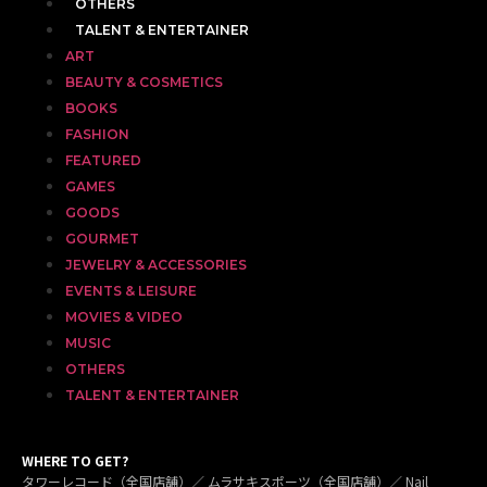
OTHERS
TALENT & ENTERTAINER
ART
BEAUTY & COSMETICS
BOOKS
FASHION
FEATURED
GAMES
GOODS
GOURMET
JEWELRY & ACCESSORIES
EVENTS & LEISURE
MOVIES & VIDEO
MUSIC
OTHERS
TALENT & ENTERTAINER
WHERE TO GET?
タワーレコード（全国店舗）／ ムラサキスポーツ（全国店舗）／ Nail