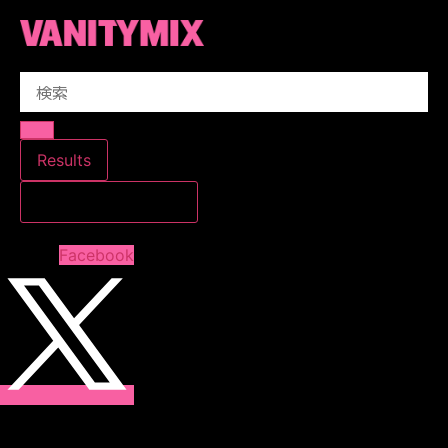
コ
ン
テ
Search
ン
...
ツ
に
ス
Results
キ
すべての結果を見る
ッ
プ
Facebook