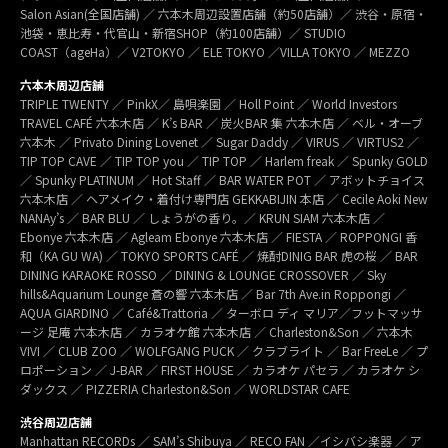
Salon Asian(全国店舗) ／ 六本木周辺設置店舗（約50店舗）／ 渋谷・原宿・
池袋・恵比寿・代官山・新宿SHOP（約100店舗）／ STUDIO
COAST（ageHa）／ V2TOKYO ／ ELE TOKYO ／VILLA TOKYO ／ MEZZO
六本木周辺店舗
TRIPLE TWENTY ／ PinkX／ 島唄楽園 ／ Holl Point ／ World Investors
TRAVEL CAFÉ 六本木店 ／ K’s BAR ／ 炭火BAR 集 六本木店 ／ ベル・オーブ
六本木 ／ Privato Dining Lovenet ／ Sugar Daddy ／ VIRUS ／ VIRTUS2 ／
TIP TOP CAVE ／ TIP TOP you ／ TIP TOP ／ Harlem freak ／ Spunky GOLD
／ Spunky PLATINUM ／ Hot Staff ／ BAR WATER POT ／ アボットチョイス
六本木店 ／ ヘアメイク・着付け専門店 GEKKABIJIN 本店 ／ Cecile Aoki New
NANAy’s ／ BAR BLU ／ しょうがの香り。／ KRUN SIAM 六本木店 ／
Ebonye 六本木店 ／ Agleam Ebonye 六本木店 ／ FIESTA ／ ROPPONGI 香
和（KA GU WA) ／ TOKYO SPORTS CAFÉ ／ 焼酎DINIG BAR 虎の桜 ／ BAR
DINING KARAOKE ROSSO ／ DINING & LOUNGE CROSSOVER ／ Sky
hills&Aquarium Lounge 蒼の響 六本木店 ／ Bar 7th Ave.in Roppongi ／
AQUA GIARDINO ／ Café&Trattoria ／ ターボロ ディ マリア／フットマッサ
ージ 足庵 六本木店 ／ カラオケ館 六本木店 ／ Charleston&Son ／ 六本木
VIVI ／ CLUB ZOO ／ WOLFGANG PUCK ／ クラブライト ／ Bar FreeLe ／ プ
ロポーション ／ J-BAR ／ FIRST HOUSE ／ カラオケ パセラ ／ カラオケ シ
ダックス ／ PIZZERIA Charleston&Son ／ WORLDSTAR CAFE
渋谷周辺店舗
Manhattan RECORDs ／ SAM’s Shibuya ／ RECO FAN ／イシバシ楽器 ／ ア