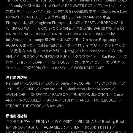
／ Spunky PLATINUM ／ Hot Staff ／ BAR WATER POT ／ アボットチョイス
六本木店 ／ ヘアメイク・着付け専門店 GEKKABIJIN 本店 ／ Cecile Aoki New
NANAy’s ／ BAR BLU ／ しょうがの香り。／ KRUN SIAM 六本木店 ／
Ebonye 六本木店 ／ Agleam Ebonye 六本木店 ／ FIESTA ／ ROPPONGI 香
和（KA GU WA) ／ TOKYO SPORTS CAFÉ ／ 焼酎DINIG BAR 虎の桜 ／ BAR
DINING KARAOKE ROSSO ／ DINING & LOUNGE CROSSOVER ／ Sky
hills&Aquarium Lounge 蒼の響 六本木店 ／ Bar 7th Ave.in Roppongi ／
AQUA GIARDINO ／ Café&Trattoria ／ ターボロ ディ マリア／フットマッサ
ージ 足庵 六本木店 ／ カラオケ館 六本木店 ／ Charleston&Son ／ 六本木
VIVI ／ CLUB ZOO ／ WOLFGANG PUCK ／ クラブライト ／ Bar FreeLe ／ プ
ロポーション ／ J-BAR ／ FIRST HOUSE ／ カラオケ パセラ ／ カラオケ シ
ダックス ／ PIZZERIA Charleston&Son ／ WORLDSTAR CAFE
渋谷周辺店舗
Manhattan RECORDs ／ SAM’s Shibuya ／ RECO FAN ／イシバシ楽器 ／ ア
パレル系 ／ ANAP ／ Grow Around ／ Manhattan Clothes&Shoes ／
AVALANCHE ／ ONSPOTZ ／ PAJABOO ／ FUNCTION JUNCTION ／ Cruce
ANAP ／ ROSEBULLET ／ AND A ／ STOMY ／FAMES ／ MOREBUDGET ／
STRANGE THE STORE ／ Street Wish
原宿周辺店舗
ネスタストアー ／ EBONYE ／ W CLOSET ／ MILLION AIR ／ Bootleg Boot
h／ JINGO ／ AGITO ／ AQUA SILVER ／ CHER ／ Doubble Dazzle ／
HIPHOP DIVAS ／ SHAZBOT ／ LB-03 ／ MASTER WORK ／ BLACK ANNY ／