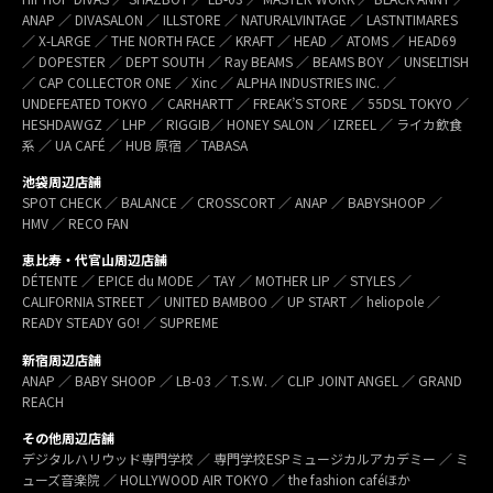
ANAP ／ DIVASALON ／ ILLSTORE ／ NATURALVINTAGE ／ LASTNTIMARES
／ X-LARGE ／ THE NORTH FACE ／ KRAFT ／ HEAD ／ ATOMS ／ HEAD69
／ DOPESTER ／ DEPT SOUTH ／ Ray BEAMS ／ BEAMS BOY ／ UNSELTISH
／ CAP COLLECTOR ONE ／ Xinc ／ ALPHA INDUSTRIES INC. ／
UNDEFEATED TOKYO ／ CARHARTT ／ FREAK’S STORE ／ 55DSL TOKYO ／
HESHDAWGZ ／ LHP ／ RIGGIB／ HONEY SALON ／ IZREEL ／ ライカ飲食
系 ／ UA CAFÉ ／ HUB 原宿 ／ TABASA
池袋周辺店舗
SPOT CHECK ／ BALANCE ／ CROSSCORT ／ ANAP ／ BABYSHOOP ／
HMV ／ RECO FAN
恵比寿・代官山周辺店舗
DÉTENTE ／ EPICE du MODE ／ TAY ／ MOTHER LIP ／ STYLES ／
CALIFORNIA STREET ／ UNITED BAMBOO ／ UP START ／ heliopole ／
READY STEADY GO! ／ SUPREME
新宿周辺店舗
ANAP ／ BABY SHOOP ／ LB-03 ／ T.S.W. ／ CLIP JOINT ANGEL ／ GRAND
REACH
その他周辺店舗
デジタルハリウッド専門学校 ／ 専門学校ESPミュージカルアカデミー ／ ミ
ューズ音楽院 ／ HOLLYWOOD AIR TOKYO ／ the fashion caféほか