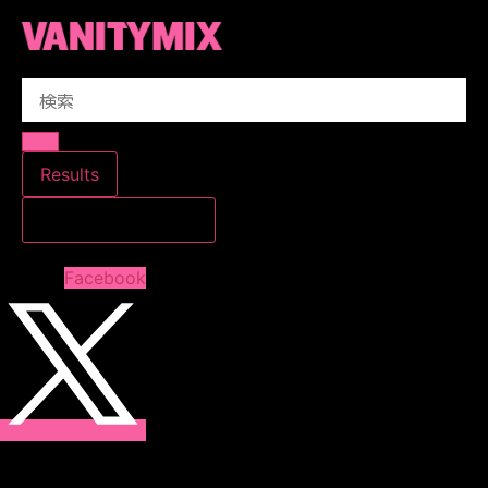
コ
ン
テ
Search
ン
...
ツ
に
ス
Results
キ
すべての結果を見る
ッ
プ
Facebook