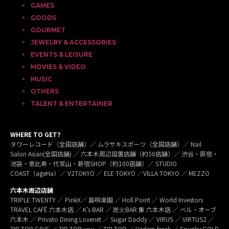
GAMES
GOODS
GOURMET
JEWELRY & ACCESSORIES
EVENTS & LEISURE
MOVIES & VIDEO
MUSIC
OTHERS
TALENT & ENTERTAINER
WHERE TO GET?
タワーレコード（全国店舗）／ ムラサキスポーツ（全国店舗）／ Nail
Salon Asian(全国店舗) ／ 六本木周辺設置店舗（約50店舗）／ 渋谷・原宿・
池袋・恵比寿・代官山・新宿SHOP（約100店舗）／ STUDIO
COAST（ageHa）／ V2TOKYO ／ ELE TOKYO ／VILLA TOKYO ／ MEZZO
六本木周辺店舗
TRIPLE TWENTY ／ PinkX／ 島唄楽園 ／ Holl Point ／ World Investors
TRAVEL CAFÉ 六本木店 ／ K’s BAR ／ 炭火BAR 集 六本木店 ／ ベル・オーブ
六本木 ／ Privato Dining Lovenet ／ Sugar Daddy ／ VIRUS ／ VIRTUS2 ／
TIP TOP CAVE ／ TIP TOP you ／ TIP TOP ／ Harlem freak ／ Spunky GOLD