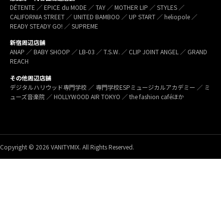
DÉTENTE ／ EPICE du MODE ／ TAY ／ MOTHER LIP ／ STYLES ／
CALIFORNIA STREET ／ UNITED BAMBOO ／ UP START ／ heliopole ／
READY STEADY GO! ／ SUPREME
新宿周辺店舗
ANAP ／ BABY SHOOP ／ LB-03 ／ T.S.W. ／ CLIP JOINT ANGEL ／ GRAND
REACH
その他周辺店舗
デジタルハリウッド専門学校 ／ 専門学校ESPミュージカルアカデミー ／ ミ
ューズ音楽院 ／ HOLLYWOOD AIR TOKYO ／ the fashion caféほか
Copyright © 2026 VANITYMIX. All Rights Reserved.