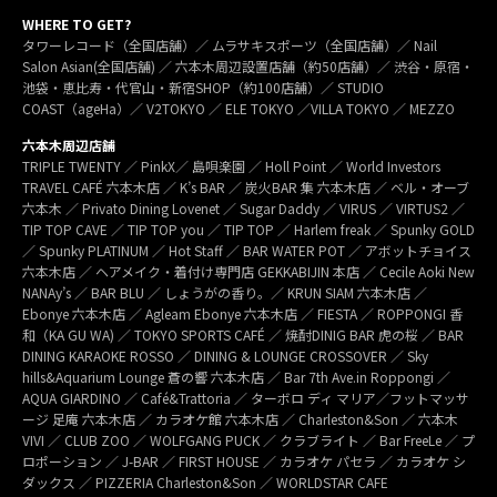
WHERE TO GET?
タワーレコード（全国店舗）／ ムラサキスポーツ（全国店舗）／ Nail
Salon Asian(全国店舗) ／ 六本木周辺設置店舗（約50店舗）／ 渋谷・原宿・
池袋・恵比寿・代官山・新宿SHOP（約100店舗）／ STUDIO
COAST（ageHa）／ V2TOKYO ／ ELE TOKYO ／VILLA TOKYO ／ MEZZO
六本木周辺店舗
TRIPLE TWENTY ／ PinkX／ 島唄楽園 ／ Holl Point ／ World Investors
TRAVEL CAFÉ 六本木店 ／ K’s BAR ／ 炭火BAR 集 六本木店 ／ ベル・オーブ
六本木 ／ Privato Dining Lovenet ／ Sugar Daddy ／ VIRUS ／ VIRTUS2 ／
TIP TOP CAVE ／ TIP TOP you ／ TIP TOP ／ Harlem freak ／ Spunky GOLD
／ Spunky PLATINUM ／ Hot Staff ／ BAR WATER POT ／ アボットチョイス
六本木店 ／ ヘアメイク・着付け専門店 GEKKABIJIN 本店 ／ Cecile Aoki New
NANAy’s ／ BAR BLU ／ しょうがの香り。／ KRUN SIAM 六本木店 ／
Ebonye 六本木店 ／ Agleam Ebonye 六本木店 ／ FIESTA ／ ROPPONGI 香
和（KA GU WA) ／ TOKYO SPORTS CAFÉ ／ 焼酎DINIG BAR 虎の桜 ／ BAR
DINING KARAOKE ROSSO ／ DINING & LOUNGE CROSSOVER ／ Sky
hills&Aquarium Lounge 蒼の響 六本木店 ／ Bar 7th Ave.in Roppongi ／
AQUA GIARDINO ／ Café&Trattoria ／ ターボロ ディ マリア／フットマッサ
ージ 足庵 六本木店 ／ カラオケ館 六本木店 ／ Charleston&Son ／ 六本木
VIVI ／ CLUB ZOO ／ WOLFGANG PUCK ／ クラブライト ／ Bar FreeLe ／ プ
ロポーション ／ J-BAR ／ FIRST HOUSE ／ カラオケ パセラ ／ カラオケ シ
ダックス ／ PIZZERIA Charleston&Son ／ WORLDSTAR CAFE