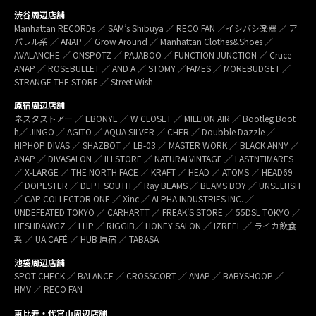
渋谷周辺店舗
Manhattan RECORDs ／ SAM’s Shibuya ／ RECO FAN ／イシバシ楽器 ／ ア
パレル系 ／ ANAP ／ Grow Around ／ Manhattan Clothes&Shoes ／
AVALANCHE ／ ONSPOTZ ／ PAJABOO ／ FUNCTION JUNCTION ／ Cruce
ANAP ／ ROSEBULLET ／ AND A ／ STOMY ／FAMES ／ MOREBUDGET ／
STRANGE THE STORE ／ Street Wish
原宿周辺店舗
ネスタストアー ／ EBONYE ／ W CLOSET ／ MILLION AIR ／ Bootleg Boot
h／ JINGO ／ AGITO ／ AQUA SILVER ／ CHER ／ Doubble Dazzle ／
HIPHOP DIVAS ／ SHAZBOT ／ LB-03 ／ MASTER WORK ／ BLACK ANNY ／
ANAP ／ DIVASALON ／ ILLSTORE ／ NATURALVINTAGE ／ LASTNTIMARES
／ X-LARGE ／ THE NORTH FACE ／ KRAFT ／ HEAD ／ ATOMS ／ HEAD69
／ DOPESTER ／ DEPT SOUTH ／ Ray BEAMS ／ BEAMS BOY ／ UNSELTISH
／ CAP COLLECTOR ONE ／ Xinc ／ ALPHA INDUSTRIES INC. ／
UNDEFEATED TOKYO ／ CARHARTT ／ FREAK’S STORE ／ 55DSL TOKYO ／
HESHDAWGZ ／ LHP ／ RIGGIB／ HONEY SALON ／ IZREEL ／ ライカ飲食
系 ／ UA CAFÉ ／ HUB 原宿 ／ TABASA
池袋周辺店舗
SPOT CHECK ／ BALANCE ／ CROSSCORT ／ ANAP ／ BABYSHOOP ／
HMV ／ RECO FAN
恵比寿・代官山周辺店舗