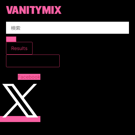
コ
ン
テ
Search
ン
...
ツ
に
ス
Results
キ
すべての結果を見る
ッ
プ
Facebook