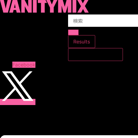
コ
ン
Search
テ
...
ン
ツ
に
Results
ス
すべての結果を見る
キ
ッ
Facebook
プ