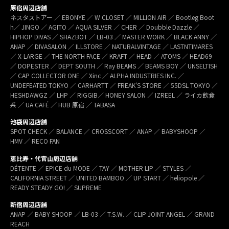
原宿周辺店舗
ネスタストアー ／ EBONYE ／ W CLOSET ／ MILLION AIR ／ Bootleg Boot
h／ JINGO ／ AGITO ／ AQUA SILVER ／ CHER ／ Doubble Dazzle ／
HIPHOP DIVAS ／ SHAZBOT ／ LB-03 ／ MASTER WORK ／ BLACK ANNY ／
ANAP ／ DIVASALON ／ ILLSTORE ／ NATURALVINTAGE ／ LASTNTIMARES
／ X-LARGE ／ THE NORTH FACE ／ KRAFT ／ HEAD ／ ATOMS ／ HEAD69
／ DOPESTER ／ DEPT SOUTH ／ Ray BEAMS ／ BEAMS BOY ／ UNSELTISH
／ CAP COLLECTOR ONE ／ Xinc ／ ALPHA INDUSTRIES INC. ／
UNDEFEATED TOKYO ／ CARHARTT ／ FREAK’S STORE ／ 55DSL TOKYO ／
HESHDAWGZ ／ LHP ／ RIGGIB／ HONEY SALON ／ IZREEL ／ ライカ飲食
系 ／ UA CAFÉ ／ HUB 原宿 ／ TABASA
池袋周辺店舗
SPOT CHECK ／ BALANCE ／ CROSSCORT ／ ANAP ／ BABYSHOOP ／
HMV ／ RECO FAN
恵比寿・代官山周辺店舗
DÉTENTE ／ EPICE du MODE ／ TAY ／ MOTHER LIP ／ STYLES ／
CALIFORNIA STREET ／ UNITED BAMBOO ／ UP START ／ heliopole ／
READY STEADY GO! ／ SUPREME
新宿周辺店舗
ANAP ／ BABY SHOOP ／ LB-03 ／ T.S.W. ／ CLIP JOINT ANGEL ／ GRAND
REACH