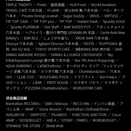
TRIPLE TWENTY ／ PinkX／ 島唄楽園 ／ Holl Point ／ World Investors
TRAVEL CAFÉ 六本木店 ／ K’s BAR ／ 炭火BAR 集 六本木店 ／ ベル・オーブ
六本木 ／ Privato Dining Lovenet ／ Sugar Daddy ／ VIRUS ／ VIRTUS2 ／
TIP TOP CAVE ／ TIP TOP you ／ TIP TOP ／ Harlem freak ／ Spunky GOLD
／ Spunky PLATINUM ／ Hot Staff ／ BAR WATER POT ／ アボットチョイス
六本木店 ／ ヘアメイク・着付け専門店 GEKKABIJIN 本店 ／ Cecile Aoki New
NANAy’s ／ BAR BLU ／ しょうがの香り。／ KRUN SIAM 六本木店 ／
Ebonye 六本木店 ／ Agleam Ebonye 六本木店 ／ FIESTA ／ ROPPONGI 香
和（KA GU WA) ／ TOKYO SPORTS CAFÉ ／ 焼酎DINIG BAR 虎の桜 ／ BAR
DINING KARAOKE ROSSO ／ DINING & LOUNGE CROSSOVER ／ Sky
hills&Aquarium Lounge 蒼の響 六本木店 ／ Bar 7th Ave.in Roppongi ／
AQUA GIARDINO ／ Café&Trattoria ／ ターボロ ディ マリア／フットマッサ
ージ 足庵 六本木店 ／ カラオケ館 六本木店 ／ Charleston&Son ／ 六本木
VIVI ／ CLUB ZOO ／ WOLFGANG PUCK ／ クラブライト ／ Bar FreeLe ／ プ
ロポーション ／ J-BAR ／ FIRST HOUSE ／ カラオケ パセラ ／ カラオケ シ
ダックス ／ PIZZERIA Charleston&Son ／ WORLDSTAR CAFE
渋谷周辺店舗
Manhattan RECORDs ／ SAM’s Shibuya ／ RECO FAN ／イシバシ楽器 ／ ア
パレル系 ／ ANAP ／ Grow Around ／ Manhattan Clothes&Shoes ／
AVALANCHE ／ ONSPOTZ ／ PAJABOO ／ FUNCTION JUNCTION ／ Cruce
ANAP ／ ROSEBULLET ／ AND A ／ STOMY ／FAMES ／ MOREBUDGET ／
STRANGE THE STORE ／ Street Wish