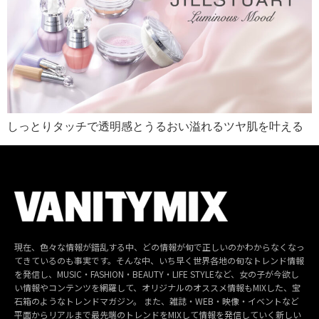
しっとりタッチで透明感とうるおい溢れるツヤ肌を叶える
現在、色々な情報が錯乱する中、どの情報が旬で正しいのかわからなくなっ
てきているのも事実です。そんな中、いち早く世界各地の旬なトレンド情報
を発信し、MUSIC・FASHION・BEAUTY・LIFE STYLEなど、女の子が今欲し
い情報やコンテンツを網羅して、オリジナルのオススメ情報もMIXした、宝
石箱のようなトレンドマガジン。 また、雑誌・WEB・映像・イベントなど
平面からリアルまで最先端のトレンドをMIXして情報を発信していく新しい