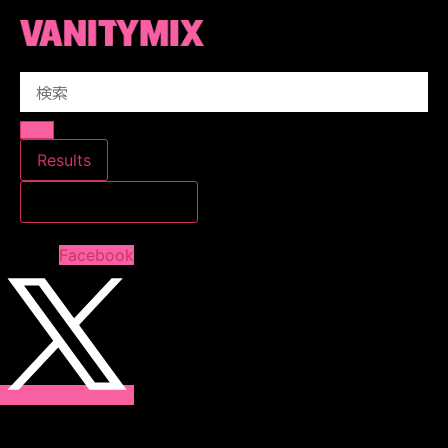
コ
ン
テ
Search
ン
...
ツ
に
ス
Results
キ
すべての結果を見る
ッ
プ
Facebook