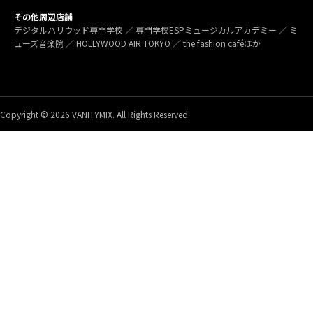
その他周辺店舗
デジタルハリウッド専門学校 ／ 専門学校ESPミュージカルアカデミー ／ ミ
ューズ音楽院 ／ HOLLYWOOD AIR TOKYO ／ the fashion caféほか
Copyright © 2026 VANITYMIX. All Rights Reserved.