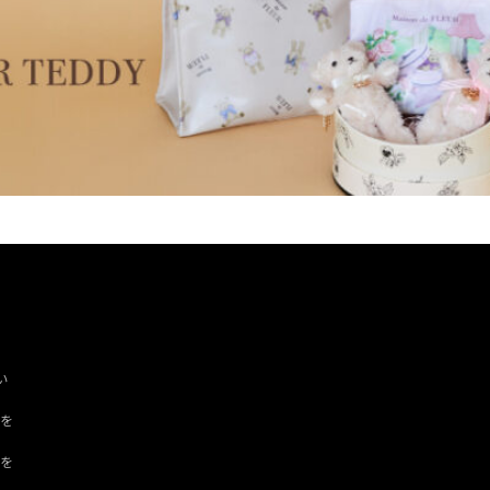
い
ツを
ドを