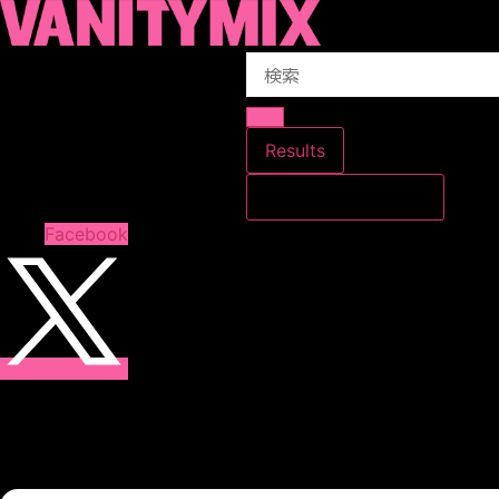
コ
ン
Search
テ
...
ン
ツ
に
Results
ス
すべての結果を見る
キ
ッ
Facebook
プ