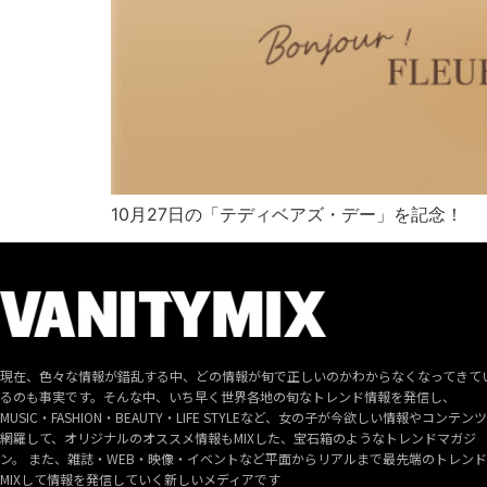
10月27日の「テディベアズ・デー」を記念！
現在、色々な情報が錯乱する中、どの情報が旬で正しいのかわからなくなってきて
るのも事実です。そんな中、いち早く世界各地の旬なトレンド情報を発信し、
MUSIC・FASHION・BEAUTY・LIFE STYLEなど、女の子が今欲しい情報やコンテン
網羅して、オリジナルのオススメ情報もMIXした、宝石箱のようなトレンドマガジ
ン。 また、雑誌・WEB・映像・イベントなど平面からリアルまで最先端のトレン
MIXして情報を発信していく新しいメディアです