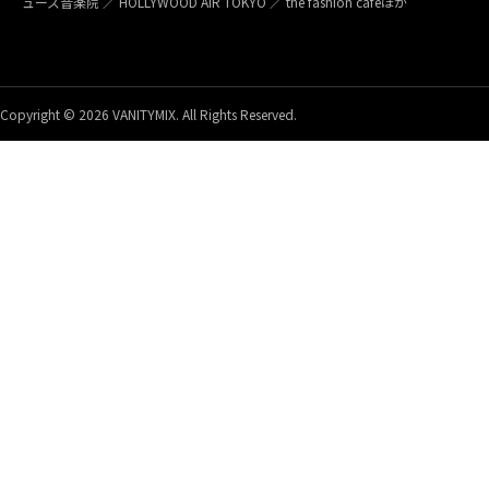
ューズ音楽院 ／ HOLLYWOOD AIR TOKYO ／ the fashion caféほか
Copyright © 2026 VANITYMIX. All Rights Reserved.