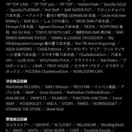
TIP TOP CAVE ／ TIP TOP you ／ TIP TOP ／ Harlem freak ／ Spunky GOLD
／ Spunky PLATINUM ／ Hot Staff ／ BAR WATER POT ／ アボットチョイス
六本木店 ／ ヘアメイク・着付け専門店 GEKKABIJIN 本店 ／ Cecile Aoki New
NANAy’s ／ BAR BLU ／ しょうがの香り。／ KRUN SIAM 六本木店 ／
Ebonye 六本木店 ／ Agleam Ebonye 六本木店 ／ FIESTA ／ ROPPONGI 香
和（KA GU WA) ／ TOKYO SPORTS CAFÉ ／ 焼酎DINIG BAR 虎の桜 ／ BAR
DINING KARAOKE ROSSO ／ DINING & LOUNGE CROSSOVER ／ Sky
hills&Aquarium Lounge 蒼の響 六本木店 ／ Bar 7th Ave.in Roppongi ／
AQUA GIARDINO ／ Café&Trattoria ／ ターボロ ディ マリア／フットマッサ
ージ 足庵 六本木店 ／ カラオケ館 六本木店 ／ Charleston&Son ／ 六本木
VIVI ／ CLUB ZOO ／ WOLFGANG PUCK ／ クラブライト ／ Bar FreeLe ／ プ
ロポーション ／ J-BAR ／ FIRST HOUSE ／ カラオケ パセラ ／ カラオケ シ
ダックス ／ PIZZERIA Charleston&Son ／ WORLDSTAR CAFE
渋谷周辺店舗
Manhattan RECORDs ／ SAM’s Shibuya ／ RECO FAN ／イシバシ楽器 ／ ア
パレル系 ／ ANAP ／ Grow Around ／ Manhattan Clothes&Shoes ／
AVALANCHE ／ ONSPOTZ ／ PAJABOO ／ FUNCTION JUNCTION ／ Cruce
ANAP ／ ROSEBULLET ／ AND A ／ STOMY ／FAMES ／ MOREBUDGET ／
STRANGE THE STORE ／ Street Wish
原宿周辺店舗
ネスタストアー ／ EBONYE ／ W CLOSET ／ MILLION AIR ／ Bootleg Boot
h／ JINGO ／ AGITO ／ AQUA SILVER ／ CHER ／ Doubble Dazzle ／