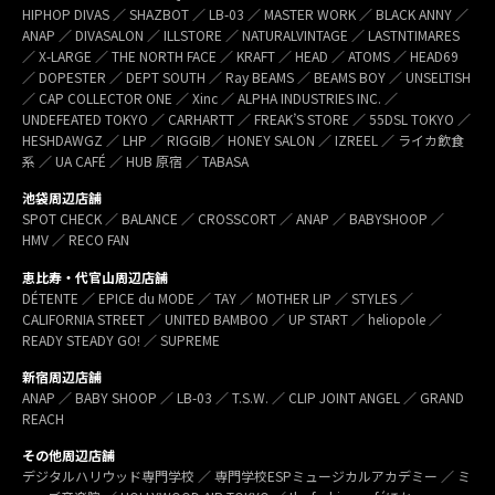
HIPHOP DIVAS ／ SHAZBOT ／ LB-03 ／ MASTER WORK ／ BLACK ANNY ／
ANAP ／ DIVASALON ／ ILLSTORE ／ NATURALVINTAGE ／ LASTNTIMARES
／ X-LARGE ／ THE NORTH FACE ／ KRAFT ／ HEAD ／ ATOMS ／ HEAD69
／ DOPESTER ／ DEPT SOUTH ／ Ray BEAMS ／ BEAMS BOY ／ UNSELTISH
／ CAP COLLECTOR ONE ／ Xinc ／ ALPHA INDUSTRIES INC. ／
UNDEFEATED TOKYO ／ CARHARTT ／ FREAK’S STORE ／ 55DSL TOKYO ／
HESHDAWGZ ／ LHP ／ RIGGIB／ HONEY SALON ／ IZREEL ／ ライカ飲食
系 ／ UA CAFÉ ／ HUB 原宿 ／ TABASA
池袋周辺店舗
SPOT CHECK ／ BALANCE ／ CROSSCORT ／ ANAP ／ BABYSHOOP ／
HMV ／ RECO FAN
恵比寿・代官山周辺店舗
DÉTENTE ／ EPICE du MODE ／ TAY ／ MOTHER LIP ／ STYLES ／
CALIFORNIA STREET ／ UNITED BAMBOO ／ UP START ／ heliopole ／
READY STEADY GO! ／ SUPREME
新宿周辺店舗
ANAP ／ BABY SHOOP ／ LB-03 ／ T.S.W. ／ CLIP JOINT ANGEL ／ GRAND
REACH
その他周辺店舗
デジタルハリウッド専門学校 ／ 専門学校ESPミュージカルアカデミー ／ ミ