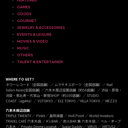
FEATURED
GAMES
GOODS
GOURMET
JEWELRY & ACCESSORIES
EVENTS & LEISURE
MOVIES & VIDEO
MUSIC
OTHERS
TALENT & ENTERTAINER
WHERE TO GET?
タワーレコード（全国店舗）／ ムラサキスポーツ（全国店舗）／ Nail
Salon Asian(全国店舗) ／ 六本木周辺設置店舗（約50店舗）／ 渋谷・原宿・
池袋・恵比寿・代官山・新宿SHOP（約100店舗）／ STUDIO
COAST（ageHa）／ V2TOKYO ／ ELE TOKYO ／VILLA TOKYO ／ MEZZO
六本木周辺店舗
TRIPLE TWENTY ／ PinkX／ 島唄楽園 ／ Holl Point ／ World Investors
TRAVEL CAFÉ 六本木店 ／ K’s BAR ／ 炭火BAR 集 六本木店 ／ ベル・オーブ
六本木 ／ Privato Dining Lovenet ／ Sugar Daddy ／ VIRUS ／ VIRTUS2 ／