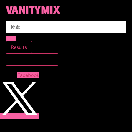
コ
ン
テ
Search
ン
...
ツ
に
ス
Results
キ
すべての結果を見る
ッ
プ
Facebook