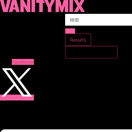
コ
ン
Search
テ
...
ン
ツ
に
Results
ス
すべての結果を見る
キ
ッ
Facebook
プ