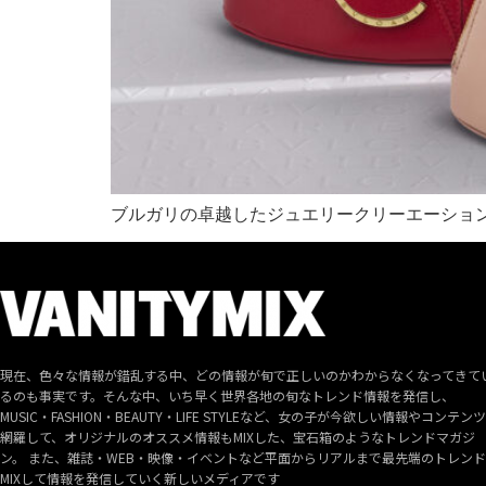
ブルガリの卓越したジュエリークリーエーショ
現在、色々な情報が錯乱する中、どの情報が旬で正しいのかわからなくなってきて
るのも事実です。そんな中、いち早く世界各地の旬なトレンド情報を発信し、
MUSIC・FASHION・BEAUTY・LIFE STYLEなど、女の子が今欲しい情報やコンテン
網羅して、オリジナルのオススメ情報もMIXした、宝石箱のようなトレンドマガジ
ン。 また、雑誌・WEB・映像・イベントなど平面からリアルまで最先端のトレン
MIXして情報を発信していく新しいメディアです