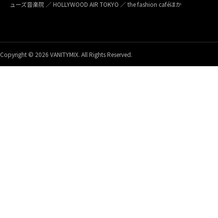
ューズ音楽院 ／ HOLLYWOOD AIR TOKYO ／ the fashion caféほか
Copyright © 2026 VANITYMIX. All Rights Reserved.