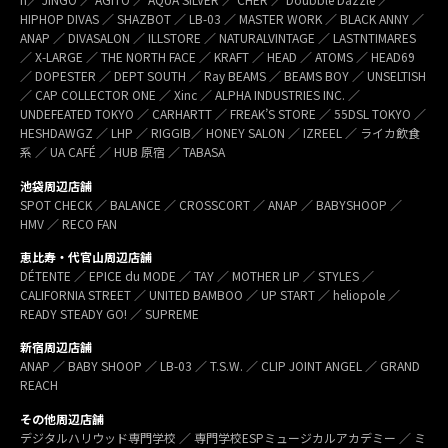
HIPHOP DIVAS ／ SHAZBOT ／ LB-03 ／ MASTER WORK ／ BLACK ANNY ／
ANAP ／ DIVASALON ／ ILLSTORE ／ NATURALVINTAGE ／ LASTNTIMARES
／ X-LARGE ／ THE NORTH FACE ／ KRAFT ／ HEAD ／ ATOMS ／ HEAD69
／ DOPESTER ／ DEPT SOUTH ／ Ray BEAMS ／ BEAMS BOY ／ UNSELTISH
／ CAP COLLECTOR ONE ／ Xinc ／ ALPHA INDUSTRIES INC. ／
UNDEFEATED TOKYO ／ CARHARTT ／ FREAK’S STORE ／ 55DSL TOKYO ／
HESHDAWGZ ／ LHP ／ RIGGIB／ HONEY SALON ／ IZREEL ／ ライカ飲食
系 ／ UA CAFÉ ／ HUB 原宿 ／ TABASA
池袋周辺店舗
SPOT CHECK ／ BALANCE ／ CROSSCORT ／ ANAP ／ BABYSHOOP ／
HMV ／ RECO FAN
恵比寿・代官山周辺店舗
DÉTENTE ／ EPICE du MODE ／ TAY ／ MOTHER LIP ／ STYLES ／
CALIFORNIA STREET ／ UNITED BAMBOO ／ UP START ／ heliopole ／
READY STEADY GO! ／ SUPREME
新宿周辺店舗
ANAP ／ BABY SHOOP ／ LB-03 ／ T.S.W. ／ CLIP JOINT ANGEL ／ GRAND
REACH
その他周辺店舗
デジタルハリウッド専門学校 ／ 専門学校ESPミュージカルアカデミー ／ ミ