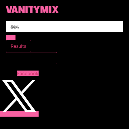
コ
ン
テ
Search
ン
...
ツ
に
ス
Results
キ
すべての結果を見る
ッ
プ
Facebook