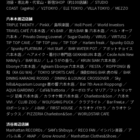
池袋・恵比寿・代官山・新宿SHOP（約100店舗）／ STUDIO
COAST（ageHa）／ V2TOKYO ／ ELE TOKYO ／VILLA TOKYO ／ MEZZO
六本木周辺店舗
TRIPLE TWENTY ／ PinkX／ 島唄楽園 ／ Holl Point ／ World Investors
TRAVEL CAFÉ 六本木店 ／ K’s BAR ／ 炭火BAR 集 六本木店 ／ ベル・オーブ
六本木 ／ Privato Dining Lovenet ／ Sugar Daddy ／ VIRUS ／ VIRTUS2 ／
TIP TOP CAVE ／ TIP TOP you ／ TIP TOP ／ Harlem freak ／ Spunky GOLD
／ Spunky PLATINUM ／ Hot Staff ／ BAR WATER POT ／ アボットチョイス
六本木店 ／ ヘアメイク・着付け専門店 GEKKABIJIN 本店 ／ Cecile Aoki New
NANAy’s ／ BAR BLU ／ しょうがの香り。／ KRUN SIAM 六本木店 ／
Ebonye 六本木店 ／ Agleam Ebonye 六本木店 ／ FIESTA ／ ROPPONGI 香
和（KA GU WA) ／ TOKYO SPORTS CAFÉ ／ 焼酎DINIG BAR 虎の桜 ／ BAR
DINING KARAOKE ROSSO ／ DINING & LOUNGE CROSSOVER ／ Sky
hills&Aquarium Lounge 蒼の響 六本木店 ／ Bar 7th Ave.in Roppongi ／
AQUA GIARDINO ／ Café&Trattoria ／ ターボロ ディ マリア／フットマッサ
ージ 足庵 六本木店 ／ カラオケ館 六本木店 ／ Charleston&Son ／ 六本木
VIVI ／ CLUB ZOO ／ WOLFGANG PUCK ／ クラブライト ／ Bar FreeLe ／ プ
ロポーション ／ J-BAR ／ FIRST HOUSE ／ カラオケ パセラ ／ カラオケ シ
ダックス ／ PIZZERIA Charleston&Son ／ WORLDSTAR CAFE
渋谷周辺店舗
Manhattan RECORDs ／ SAM’s Shibuya ／ RECO FAN ／イシバシ楽器 ／ ア
パレル系 ／ ANAP ／ Grow Around ／ Manhattan Clothes&Shoes ／