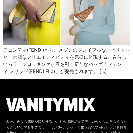
フェンディ(FENDI)から、メゾンのプレイフルなスピリット
と 大胆なクリエイティビティを完璧に体現する、春らし
いカラーブロッキングが目を引く新たなバッグ「フェンデ
ィ フリップ(FENDI Flip)」が発売されます。 […]
現在、色々な情報が錯乱する中、どの情報が旬で正しいのかわからなくなっ
てきているのも事実です。そんな中、いち早く世界各地の旬なトレンド情報
を発信し、MUSIC・FASHION・BEAUTY・LIFE STYLEなど、女の子が今欲し