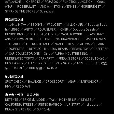
AVALANCHE ／ ONSPOTZ ／ PAJABOO ／ FUNCTION JUNCTION ／ Cruce
ANAP ／ ROSEBULLET ／ AND A ／ STOMY ／FAMES ／ MOREBUDGET ／
STRANGE THE STORE ／ Street Wish
原宿周辺店舗
ネスタストアー ／ EBONYE ／ W CLOSET ／ MILLION AIR ／ Bootleg Boot
h／ JINGO ／ AGITO ／ AQUA SILVER ／ CHER ／ Doubble Dazzle ／
HIPHOP DIVAS ／ SHAZBOT ／ LB-03 ／ MASTER WORK ／ BLACK ANNY ／
ANAP ／ DIVASALON ／ ILLSTORE ／ NATURALVINTAGE ／ LASTNTIMARES
／ X-LARGE ／ THE NORTH FACE ／ KRAFT ／ HEAD ／ ATOMS ／ HEAD69
／ DOPESTER ／ DEPT SOUTH ／ Ray BEAMS ／ BEAMS BOY ／ UNSELTISH
／ CAP COLLECTOR ONE ／ Xinc ／ ALPHA INDUSTRIES INC. ／
UNDEFEATED TOKYO ／ CARHARTT ／ FREAK’S STORE ／ 55DSL TOKYO ／
HESHDAWGZ ／ LHP ／ RIGGIB／ HONEY SALON ／ IZREEL ／ ライカ飲食
系 ／ UA CAFÉ ／ HUB 原宿 ／ TABASA
池袋周辺店舗
SPOT CHECK ／ BALANCE ／ CROSSCORT ／ ANAP ／ BABYSHOOP ／
HMV ／ RECO FAN
恵比寿・代官山周辺店舗
DÉTENTE ／ EPICE du MODE ／ TAY ／ MOTHER LIP ／ STYLES ／
CALIFORNIA STREET ／ UNITED BAMBOO ／ UP START ／ heliopole ／
READY STEADY GO! ／ SUPREME