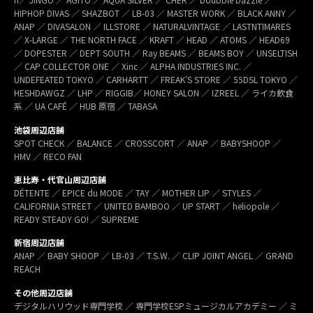
HIPHOP DIVAS ／ SHAZBOT ／ LB-03 ／ MASTER WORK ／ BLACK ANNY ／
ANAP ／ DIVASALON ／ ILLSTORE ／ NATURALVINTAGE ／ LASTNTIMARES
／ X-LARGE ／ THE NORTH FACE ／ KRAFT ／ HEAD ／ ATOMS ／ HEAD69
／ DOPESTER ／ DEPT SOUTH ／ Ray BEAMS ／ BEAMS BOY ／ UNSELTISH
／ CAP COLLECTOR ONE ／ Xinc ／ ALPHA INDUSTRIES INC. ／
UNDEFEATED TOKYO ／ CARHARTT ／ FREAK’S STORE ／ 55DSL TOKYO ／
HESHDAWGZ ／ LHP ／ RIGGIB／ HONEY SALON ／ IZREEL ／ ライカ飲食
系 ／ UA CAFÉ ／ HUB 原宿 ／ TABASA
池袋周辺店舗
SPOT CHECK ／ BALANCE ／ CROSSCORT ／ ANAP ／ BABYSHOOP ／
HMV ／ RECO FAN
恵比寿・代官山周辺店舗
DÉTENTE ／ EPICE du MODE ／ TAY ／ MOTHER LIP ／ STYLES ／
CALIFORNIA STREET ／ UNITED BAMBOO ／ UP START ／ heliopole ／
READY STEADY GO! ／ SUPREME
新宿周辺店舗
ANAP ／ BABY SHOOP ／ LB-03 ／ T.S.W. ／ CLIP JOINT ANGEL ／ GRAND
REACH
その他周辺店舗
デジタルハリウッド専門学校 ／ 専門学校ESPミュージカルアカデミー ／ ミ