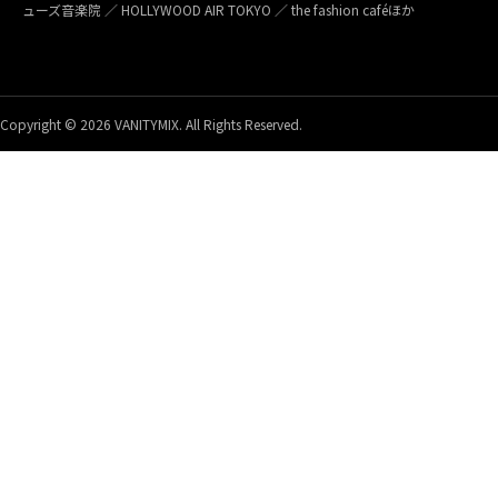
ューズ音楽院 ／ HOLLYWOOD AIR TOKYO ／ the fashion caféほか
Copyright © 2026 VANITYMIX. All Rights Reserved.