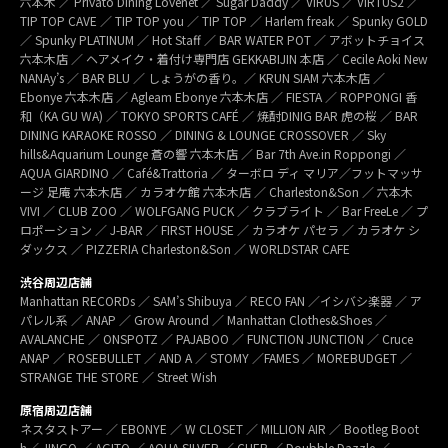
六本木 ／ Privato Dining Lovenet ／ Sugar Daddy ／ VIRUS ／ VIRTUS2 ／
TIP TOP CAVE ／ TIP TOP you ／ TIP TOP ／ Harlem freak ／ Spunky GOLD
／ Spunky PLATINUM ／ Hot Staff ／ BAR WATER POT ／ アボットチョイス
六本木店 ／ ヘアメイク・着付け専門店 GEKKABIJIN 本店 ／ Cecile Aoki New
NANAy’s ／ BAR BLU ／ しょうがの香り。／ KRUN SIAM 六本木店 ／
Ebonye 六本木店 ／ Agleam Ebonye 六本木店 ／ FIESTA ／ ROPPONGI 香
和（KA GU WA) ／ TOKYO SPORTS CAFÉ ／ 焼酎DINIG BAR 虎の桜 ／ BAR
DINING KARAOKE ROSSO ／ DINING & LOUNGE CROSSOVER ／ Sky
hills&Aquarium Lounge 蒼の響 六本木店 ／ Bar 7th Ave.in Roppongi ／
AQUA GIARDINO ／ Café&Trattoria ／ ターボロ ディ マリア／フットマッサ
ージ 足庵 六本木店 ／ カラオケ館 六本木店 ／ Charleston&Son ／ 六本木
VIVI ／ CLUB ZOO ／ WOLFGANG PUCK ／ クラブライト ／ Bar FreeLe ／ プ
ロポーション ／ J-BAR ／ FIRST HOUSE ／ カラオケ パセラ ／ カラオケ シ
ダックス ／ PIZZERIA Charleston&Son ／ WORLDSTAR CAFE
渋谷周辺店舗
Manhattan RECORDs ／ SAM’s Shibuya ／ RECO FAN ／イシバシ楽器 ／ ア
パレル系 ／ ANAP ／ Grow Around ／ Manhattan Clothes&Shoes ／
AVALANCHE ／ ONSPOTZ ／ PAJABOO ／ FUNCTION JUNCTION ／ Cruce
ANAP ／ ROSEBULLET ／ AND A ／ STOMY ／FAMES ／ MOREBUDGET ／
STRANGE THE STORE ／ Street Wish
原宿周辺店舗
ネスタストアー ／ EBONYE ／ W CLOSET ／ MILLION AIR ／ Bootleg Boot
h／ JINGO ／ AGITO ／ AQUA SILVER ／ CHER ／ Doubble Dazzle ／