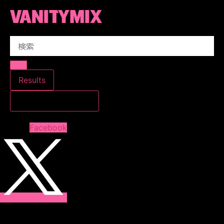
コ
ン
テ
Search
ン
...
ツ
に
ス
Results
キ
すべての結果を見る
ッ
プ
Facebook