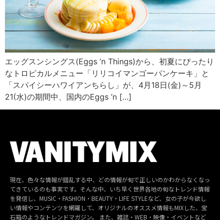
エッグスンシングス(Eggs ’n Things)から、初夏にぴったり
なトロピカルメニュー「リリコイマンゴーパンケーキ」と
「スパイシーハワイアンちらし」が、4月18日(金)～5月
21(水)の期間中、国内のEggs ’n […]
現在、色々な情報が錯乱する中、どの情報が旬で正しいのかわからなくなっ
てきているのも事実です。そんな中、いち早く世界各地の旬なトレンド情報
を発信し、MUSIC・FASHION・BEAUTY・LIFE STYLEなど、女の子が今欲し
い情報やコンテンツを網羅して、オリジナルのオススメ情報もMIXした、宝
石箱のようなトレンドマガジン。 また、雑誌・WEB・映像・イベントなど