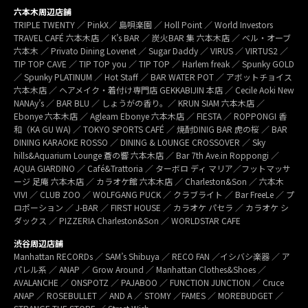
六本木周辺店舗
TRIPLE TWENTY ／ PinkX／ 島唄楽園 ／ Holl Point ／ World Investors
TRAVEL CAFÉ 六本木店 ／ K’s BAR ／ 炭火BAR 集 六本木店 ／ ベル・オーブ
六本木 ／ Privato Dining Lovenet ／ Sugar Daddy ／ VIRUS ／ VIRTUS2 ／
TIP TOP CAVE ／ TIP TOP you ／ TIP TOP ／ Harlem freak ／ Spunky GOLD
／ Spunky PLATINUM ／ Hot Staff ／ BAR WATER POT ／ アボットチョイス
六本木店 ／ ヘアメイク・着付け専門店 GEKKABIJIN 本店 ／ Cecile Aoki New
NANAy’s ／ BAR BLU ／ しょうがの香り。／ KRUN SIAM 六本木店 ／
Ebonye 六本木店 ／ Agleam Ebonye 六本木店 ／ FIESTA ／ ROPPONGI 香
和（KA GU WA) ／ TOKYO SPORTS CAFÉ ／ 焼酎DINIG BAR 虎の桜 ／ BAR
DINING KARAOKE ROSSO ／ DINING & LOUNGE CROSSOVER ／ Sky
hills&Aquarium Lounge 蒼の響 六本木店 ／ Bar 7th Ave.in Roppongi ／
AQUA GIARDINO ／ Café&Trattoria ／ ターボロ ディ マリア／フットマッサ
ージ 足庵 六本木店 ／ カラオケ館 六本木店 ／ Charleston&Son ／ 六本木
VIVI ／ CLUB ZOO ／ WOLFGANG PUCK ／ クラブライト ／ Bar FreeLe ／ プ
ロポーション ／ J-BAR ／ FIRST HOUSE ／ カラオケ パセラ ／ カラオケ シ
ダックス ／ PIZZERIA Charleston&Son ／ WORLDSTAR CAFE
渋谷周辺店舗
Manhattan RECORDs ／ SAM’s Shibuya ／ RECO FAN ／イシバシ楽器 ／ ア
パレル系 ／ ANAP ／ Grow Around ／ Manhattan Clothes&Shoes ／
AVALANCHE ／ ONSPOTZ ／ PAJABOO ／ FUNCTION JUNCTION ／ Cruce
ANAP ／ ROSEBULLET ／ AND A ／ STOMY ／FAMES ／ MOREBUDGET ／