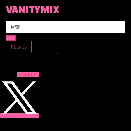
コ
ン
テ
Search
ン
...
ツ
に
ス
Results
キ
すべての結果を見る
ッ
プ
Facebook