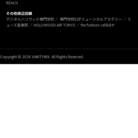
REACH
その他周辺店舗
デジタルハリウッド専門学校 ／ 専門学校ESPミュージカルアカデミー ／ ミ
ューズ音楽院 ／ HOLLYWOOD AIR TOKYO ／ the fashion caféほか
Copyright © 2026 VANITYMIX. All Rights Reserved.