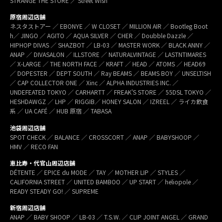
STRANGE THE STORE ／ Street Wish
原宿周辺店舗
ネスタストアー ／ EBONYE ／ W CLOSET ／ MILLION AIR ／ Bootleg Boot
h／ JINGO ／ AGITO ／ AQUA SILVER ／ CHER ／ Doubble Dazzle ／
HIPHOP DIVAS ／ SHAZBOT ／ LB-03 ／ MASTER WORK ／ BLACK ANNY ／
ANAP ／ DIVASALON ／ ILLSTORE ／ NATURALVINTAGE ／ LASTNTIMARES
／ X-LARGE ／ THE NORTH FACE ／ KRAFT ／ HEAD ／ ATOMS ／ HEAD69
／ DOPESTER ／ DEPT SOUTH ／ Ray BEAMS ／ BEAMS BOY ／ UNSELTISH
／ CAP COLLECTOR ONE ／ Xinc ／ ALPHA INDUSTRIES INC. ／
UNDEFEATED TOKYO ／ CARHARTT ／ FREAK’S STORE ／ 55DSL TOKYO ／
HESHDAWGZ ／ LHP ／ RIGGIB／ HONEY SALON ／ IZREEL ／ ライカ飲食
系 ／ UA CAFÉ ／ HUB 原宿 ／ TABASA
池袋周辺店舗
SPOT CHECK ／ BALANCE ／ CROSSCORT ／ ANAP ／ BABYSHOOP ／
HMV ／ RECO FAN
恵比寿・代官山周辺店舗
DÉTENTE ／ EPICE du MODE ／ TAY ／ MOTHER LIP ／ STYLES ／
CALIFORNIA STREET ／ UNITED BAMBOO ／ UP START ／ heliopole ／
READY STEADY GO! ／ SUPREME
新宿周辺店舗
ANAP ／ BABY SHOOP ／ LB-03 ／ T.S.W. ／ CLIP JOINT ANGEL ／ GRAND