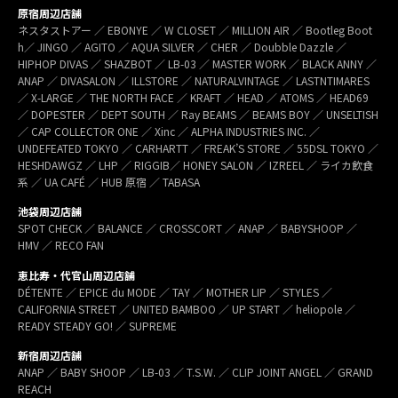
原宿周辺店舗
ネスタストアー ／ EBONYE ／ W CLOSET ／ MILLION AIR ／ Bootleg Boot
h／ JINGO ／ AGITO ／ AQUA SILVER ／ CHER ／ Doubble Dazzle ／
HIPHOP DIVAS ／ SHAZBOT ／ LB-03 ／ MASTER WORK ／ BLACK ANNY ／
ANAP ／ DIVASALON ／ ILLSTORE ／ NATURALVINTAGE ／ LASTNTIMARES
／ X-LARGE ／ THE NORTH FACE ／ KRAFT ／ HEAD ／ ATOMS ／ HEAD69
／ DOPESTER ／ DEPT SOUTH ／ Ray BEAMS ／ BEAMS BOY ／ UNSELTISH
／ CAP COLLECTOR ONE ／ Xinc ／ ALPHA INDUSTRIES INC. ／
UNDEFEATED TOKYO ／ CARHARTT ／ FREAK’S STORE ／ 55DSL TOKYO ／
HESHDAWGZ ／ LHP ／ RIGGIB／ HONEY SALON ／ IZREEL ／ ライカ飲食
系 ／ UA CAFÉ ／ HUB 原宿 ／ TABASA
池袋周辺店舗
SPOT CHECK ／ BALANCE ／ CROSSCORT ／ ANAP ／ BABYSHOOP ／
HMV ／ RECO FAN
恵比寿・代官山周辺店舗
DÉTENTE ／ EPICE du MODE ／ TAY ／ MOTHER LIP ／ STYLES ／
CALIFORNIA STREET ／ UNITED BAMBOO ／ UP START ／ heliopole ／
READY STEADY GO! ／ SUPREME
新宿周辺店舗
ANAP ／ BABY SHOOP ／ LB-03 ／ T.S.W. ／ CLIP JOINT ANGEL ／ GRAND
REACH