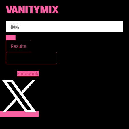
コ
ン
テ
Search
ン
...
ツ
に
ス
Results
キ
すべての結果を見る
ッ
プ
Facebook