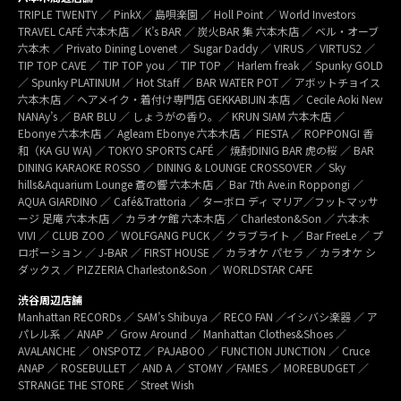
TRIPLE TWENTY ／ PinkX／ 島唄楽園 ／ Holl Point ／ World Investors
TRAVEL CAFÉ 六本木店 ／ K’s BAR ／ 炭火BAR 集 六本木店 ／ ベル・オーブ
六本木 ／ Privato Dining Lovenet ／ Sugar Daddy ／ VIRUS ／ VIRTUS2 ／
TIP TOP CAVE ／ TIP TOP you ／ TIP TOP ／ Harlem freak ／ Spunky GOLD
／ Spunky PLATINUM ／ Hot Staff ／ BAR WATER POT ／ アボットチョイス
六本木店 ／ ヘアメイク・着付け専門店 GEKKABIJIN 本店 ／ Cecile Aoki New
NANAy’s ／ BAR BLU ／ しょうがの香り。／ KRUN SIAM 六本木店 ／
Ebonye 六本木店 ／ Agleam Ebonye 六本木店 ／ FIESTA ／ ROPPONGI 香
和（KA GU WA) ／ TOKYO SPORTS CAFÉ ／ 焼酎DINIG BAR 虎の桜 ／ BAR
DINING KARAOKE ROSSO ／ DINING & LOUNGE CROSSOVER ／ Sky
hills&Aquarium Lounge 蒼の響 六本木店 ／ Bar 7th Ave.in Roppongi ／
AQUA GIARDINO ／ Café&Trattoria ／ ターボロ ディ マリア／フットマッサ
ージ 足庵 六本木店 ／ カラオケ館 六本木店 ／ Charleston&Son ／ 六本木
VIVI ／ CLUB ZOO ／ WOLFGANG PUCK ／ クラブライト ／ Bar FreeLe ／ プ
ロポーション ／ J-BAR ／ FIRST HOUSE ／ カラオケ パセラ ／ カラオケ シ
ダックス ／ PIZZERIA Charleston&Son ／ WORLDSTAR CAFE
渋谷周辺店舗
Manhattan RECORDs ／ SAM’s Shibuya ／ RECO FAN ／イシバシ楽器 ／ ア
パレル系 ／ ANAP ／ Grow Around ／ Manhattan Clothes&Shoes ／
AVALANCHE ／ ONSPOTZ ／ PAJABOO ／ FUNCTION JUNCTION ／ Cruce
ANAP ／ ROSEBULLET ／ AND A ／ STOMY ／FAMES ／ MOREBUDGET ／
STRANGE THE STORE ／ Street Wish