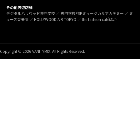
その他周辺店舗
デジタルハリウッド専門学校 ／ 専門学校ESPミュージカルアカデミー ／ ミ
ューズ音楽院 ／ HOLLYWOOD AIR TOKYO ／ the fashion caféほか
Copyright © 2026 VANITYMIX. All Rights Reserved.