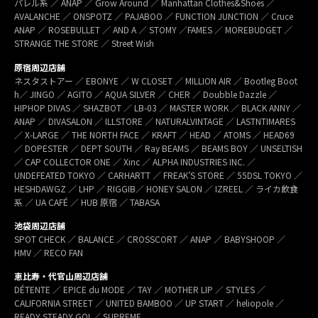
パレル系 ／ ANAP ／ Grow Around ／ Manhattan Clothes&Shoes ／
AVALANCHE ／ ONSPOTZ ／ PAJABOO ／ FUNCTION JUNCTION ／ Cruce
ANAP ／ ROSEBULLET ／ AND A ／ STOMY ／FAMES ／ MOREBUDGET ／
STRANGE THE STORE ／ Street Wish
原宿周辺店舗
ネスタストアー ／ EBONYE ／ W CLOSET ／ MILLION AIR ／ Bootleg Boot
h／ JINGO ／ AGITO ／ AQUA SILVER ／ CHER ／ Doubble Dazzle ／
HIPHOP DIVAS ／ SHAZBOT ／ LB-03 ／ MASTER WORK ／ BLACK ANNY ／
ANAP ／ DIVASALON ／ ILLSTORE ／ NATURALVINTAGE ／ LASTNTIMARES
／ X-LARGE ／ THE NORTH FACE ／ KRAFT ／ HEAD ／ ATOMS ／ HEAD69
／ DOPESTER ／ DEPT SOUTH ／ Ray BEAMS ／ BEAMS BOY ／ UNSELTISH
／ CAP COLLECTOR ONE ／ Xinc ／ ALPHA INDUSTRIES INC. ／
UNDEFEATED TOKYO ／ CARHARTT ／ FREAK’S STORE ／ 55DSL TOKYO ／
HESHDAWGZ ／ LHP ／ RIGGIB／ HONEY SALON ／ IZREEL ／ ライカ飲食
系 ／ UA CAFÉ ／ HUB 原宿 ／ TABASA
池袋周辺店舗
SPOT CHECK ／ BALANCE ／ CROSSCORT ／ ANAP ／ BABYSHOOP ／
HMV ／ RECO FAN
恵比寿・代官山周辺店舗
DÉTENTE ／ EPICE du MODE ／ TAY ／ MOTHER LIP ／ STYLES ／
CALIFORNIA STREET ／ UNITED BAMBOO ／ UP START ／ heliopole ／
READY STEADY GO! ／ SUPREME