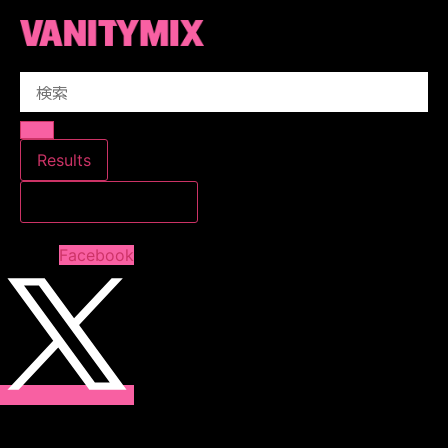
コ
ン
テ
Search
ン
...
ツ
に
ス
Results
キ
すべての結果を見る
ッ
プ
Facebook