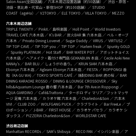
Salon Asian(全国店舗) ／ 六本木周辺設置店舗（約50店舗）／ 渋谷・原宿・
池袋・恵比寿・代官山・新宿SHOP（約100店舗）／ STUDIO
COAST（ageHa）／ V2TOKYO ／ ELE TOKYO ／VILLA TOKYO ／ MEZZO
六本木周辺店舗
TRIPLE TWENTY ／ PinkX／ 島唄楽園 ／ Holl Point ／ World Investors
TRAVEL CAFÉ 六本木店 ／ K’s BAR ／ 炭火BAR 集 六本木店 ／ ベル・オーブ
六本木 ／ Privato Dining Lovenet ／ Sugar Daddy ／ VIRUS ／ VIRTUS2 ／
TIP TOP CAVE ／ TIP TOP you ／ TIP TOP ／ Harlem freak ／ Spunky GOLD
／ Spunky PLATINUM ／ Hot Staff ／ BAR WATER POT ／ アボットチョイス
六本木店 ／ ヘアメイク・着付け専門店 GEKKABIJIN 本店 ／ Cecile Aoki New
NANAy’s ／ BAR BLU ／ しょうがの香り。／ KRUN SIAM 六本木店 ／
Ebonye 六本木店 ／ Agleam Ebonye 六本木店 ／ FIESTA ／ ROPPONGI 香
和（KA GU WA) ／ TOKYO SPORTS CAFÉ ／ 焼酎DINIG BAR 虎の桜 ／ BAR
DINING KARAOKE ROSSO ／ DINING & LOUNGE CROSSOVER ／ Sky
hills&Aquarium Lounge 蒼の響 六本木店 ／ Bar 7th Ave.in Roppongi ／
AQUA GIARDINO ／ Café&Trattoria ／ ターボロ ディ マリア／フットマッサ
ージ 足庵 六本木店 ／ カラオケ館 六本木店 ／ Charleston&Son ／ 六本木
VIVI ／ CLUB ZOO ／ WOLFGANG PUCK ／ クラブライト ／ Bar FreeLe ／ プ
ロポーション ／ J-BAR ／ FIRST HOUSE ／ カラオケ パセラ ／ カラオケ シ
ダックス ／ PIZZERIA Charleston&Son ／ WORLDSTAR CAFE
渋谷周辺店舗
Manhattan RECORDs ／ SAM’s Shibuya ／ RECO FAN ／イシバシ楽器 ／ ア