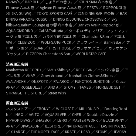
NANAy’s ／ BAR BLU ／ しょうがの香り。／ KRUN SIAM 六本木店 ／
Ebonye 六本木店 ／ Agleam Ebonye 六本木店 ／ FIESTA ／ ROPPONGI 香
和（KA GU WA) ／ TOKYO SPORTS CAFÉ ／ 焼酎DINIG BAR 虎の桜 ／ BAR
DINING KARAOKE ROSSO ／ DINING & LOUNGE CROSSOVER ／ Sky
hills&Aquarium Lounge 蒼の響 六本木店 ／ Bar 7th Ave.in Roppongi ／
AQUA GIARDINO ／ Café&Trattoria ／ ターボロ ディ マリア／フットマッサ
ージ 足庵 六本木店 ／ カラオケ館 六本木店 ／ Charleston&Son ／ 六本木
VIVI ／ CLUB ZOO ／ WOLFGANG PUCK ／ クラブライト ／ Bar FreeLe ／ プ
ロポーション ／ J-BAR ／ FIRST HOUSE ／ カラオケ パセラ ／ カラオケ シ
ダックス ／ PIZZERIA Charleston&Son ／ WORLDSTAR CAFE
渋谷周辺店舗
Manhattan RECORDs ／ SAM’s Shibuya ／ RECO FAN ／イシバシ楽器 ／ ア
パレル系 ／ ANAP ／ Grow Around ／ Manhattan Clothes&Shoes ／
AVALANCHE ／ ONSPOTZ ／ PAJABOO ／ FUNCTION JUNCTION ／ Cruce
ANAP ／ ROSEBULLET ／ AND A ／ STOMY ／FAMES ／ MOREBUDGET ／
STRANGE THE STORE ／ Street Wish
原宿周辺店舗
ネスタストアー ／ EBONYE ／ W CLOSET ／ MILLION AIR ／ Bootleg Boot
h／ JINGO ／ AGITO ／ AQUA SILVER ／ CHER ／ Doubble Dazzle ／
HIPHOP DIVAS ／ SHAZBOT ／ LB-03 ／ MASTER WORK ／ BLACK ANNY ／
ANAP ／ DIVASALON ／ ILLSTORE ／ NATURALVINTAGE ／ LASTNTIMARES
／ X-LARGE ／ THE NORTH FACE ／ KRAFT ／ HEAD ／ ATOMS ／ HEAD69