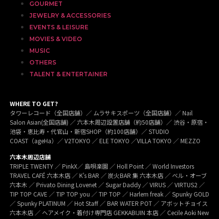
GOURMET
JEWELRY & ACCESSORIES
EVENTS & LEISURE
MOVIES & VIDEO
MUSIC
OTHERS
TALENT & ENTERTAINER
WHERE TO GET?
タワーレコード（全国店舗）／ ムラサキスポーツ（全国店舗）／ Nail
Salon Asian(全国店舗) ／ 六本木周辺設置店舗（約50店舗）／ 渋谷・原宿・
池袋・恵比寿・代官山・新宿SHOP（約100店舗）／ STUDIO
COAST（ageHa）／ V2TOKYO ／ ELE TOKYO ／VILLA TOKYO ／ MEZZO
六本木周辺店舗
TRIPLE TWENTY ／ PinkX／ 島唄楽園 ／ Holl Point ／ World Investors
TRAVEL CAFÉ 六本木店 ／ K’s BAR ／ 炭火BAR 集 六本木店 ／ ベル・オーブ
六本木 ／ Privato Dining Lovenet ／ Sugar Daddy ／ VIRUS ／ VIRTUS2 ／
TIP TOP CAVE ／ TIP TOP you ／ TIP TOP ／ Harlem freak ／ Spunky GOLD
／ Spunky PLATINUM ／ Hot Staff ／ BAR WATER POT ／ アボットチョイス
六本木店 ／ ヘアメイク・着付け専門店 GEKKABIJIN 本店 ／ Cecile Aoki New