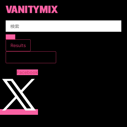
コ
ン
テ
Search
ン
...
ツ
に
ス
Results
キ
すべての結果を見る
ッ
プ
Facebook