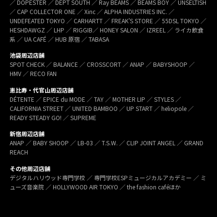
／ DOPESTER ／ DEPT SOUTH ／ Ray BEAMS ／ BEAMS BOY ／ UNSELTISH
／ CAP COLLECTOR ONE ／ Xinc ／ ALPHA INDUSTRIES INC. ／
UNDEFEATED TOKYO ／ CARHARTT ／ FREAK’S STORE ／ 55DSL TOKYO ／
HESHDAWGZ ／ LHP ／ RIGGIB／ HONEY SALON ／ IZREEL ／ ライカ飲食
系 ／ UA CAFÉ ／ HUB 原宿 ／ TABASA
池袋周辺店舗
SPOT CHECK ／ BALANCE ／ CROSSCORT ／ ANAP ／ BABYSHOOP ／
HMV ／ RECO FAN
恵比寿・代官山周辺店舗
DÉTENTE ／ EPICE du MODE ／ TAY ／ MOTHER LIP ／ STYLES ／
CALIFORNIA STREET ／ UNITED BAMBOO ／ UP START ／ heliopole ／
READY STEADY GO! ／ SUPREME
新宿周辺店舗
ANAP ／ BABY SHOOP ／ LB-03 ／ T.S.W. ／ CLIP JOINT ANGEL ／ GRAND
REACH
その他周辺店舗
デジタルハリウッド専門学校 ／ 専門学校ESPミュージカルアカデミー ／ ミ
ューズ音楽院 ／ HOLLYWOOD AIR TOKYO ／ the fashion caféほか