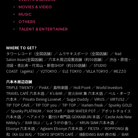
MOVIES & VIDEO
MUSIC
OTHERS
TALENT & ENTERTAINER
WHERE TO GET?
タワーレコード（全国店舗）／ ムラサキスポーツ（全国店舗）／ Nail
Salon Asian(全国店舗) ／ 六本木周辺設置店舗（約50店舗）／ 渋谷・原宿・
池袋・恵比寿・代官山・新宿SHOP（約100店舗）／ STUDIO
COAST（ageHa）／ V2TOKYO ／ ELE TOKYO ／VILLA TOKYO ／ MEZZO
六本木周辺店舗
TRIPLE TWENTY ／ PinkX／ 島唄楽園 ／ Holl Point ／ World Investors
TRAVEL CAFÉ 六本木店 ／ K’s BAR ／ 炭火BAR 集 六本木店 ／ ベル・オーブ
六本木 ／ Privato Dining Lovenet ／ Sugar Daddy ／ VIRUS ／ VIRTUS2 ／
TIP TOP CAVE ／ TIP TOP you ／ TIP TOP ／ Harlem freak ／ Spunky GOLD
／ Spunky PLATINUM ／ Hot Staff ／ BAR WATER POT ／ アボットチョイス
六本木店 ／ ヘアメイク・着付け専門店 GEKKABIJIN 本店 ／ Cecile Aoki New
NANAy’s ／ BAR BLU ／ しょうがの香り。／ KRUN SIAM 六本木店 ／
Ebonye 六本木店 ／ Agleam Ebonye 六本木店 ／ FIESTA ／ ROPPONGI 香
和（KA GU WA) ／ TOKYO SPORTS CAFÉ ／ 焼酎DINIG BAR 虎の桜 ／ BAR