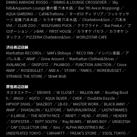
DINING KARAOKE ROSSO ／ DINING & LOUNGE CROSSOVER ／ Sky
hills&Aquarium Lounge 蒼の響 六本木店 ／ Bar 7th Ave.in Roppongi ／
AQUA GIARDINO ／ Café&Trattoria ／ ターボロ ディ マリア／フットマッサ
ージ 足庵 六本木店 ／ カラオケ館 六本木店 ／ Charleston&Son ／ 六本木
VIVI ／ CLUB ZOO ／ WOLFGANG PUCK ／ クラブライト ／ Bar FreeLe ／ プ
ロポーション ／ J-BAR ／ FIRST HOUSE ／ カラオケ パセラ ／ カラオケ シ
ダックス ／ PIZZERIA Charleston&Son ／ WORLDSTAR CAFE
渋谷周辺店舗
Manhattan RECORDs ／ SAM’s Shibuya ／ RECO FAN ／イシバシ楽器 ／ ア
パレル系 ／ ANAP ／ Grow Around ／ Manhattan Clothes&Shoes ／
AVALANCHE ／ ONSPOTZ ／ PAJABOO ／ FUNCTION JUNCTION ／ Cruce
ANAP ／ ROSEBULLET ／ AND A ／ STOMY ／FAMES ／ MOREBUDGET ／
STRANGE THE STORE ／ Street Wish
原宿周辺店舗
ネスタストアー ／ EBONYE ／ W CLOSET ／ MILLION AIR ／ Bootleg Boot
h／ JINGO ／ AGITO ／ AQUA SILVER ／ CHER ／ Doubble Dazzle ／
HIPHOP DIVAS ／ SHAZBOT ／ LB-03 ／ MASTER WORK ／ BLACK ANNY ／
ANAP ／ DIVASALON ／ ILLSTORE ／ NATURALVINTAGE ／ LASTNTIMARES
／ X-LARGE ／ THE NORTH FACE ／ KRAFT ／ HEAD ／ ATOMS ／ HEAD69
／ DOPESTER ／ DEPT SOUTH ／ Ray BEAMS ／ BEAMS BOY ／ UNSELTISH
／ CAP COLLECTOR ONE ／ Xinc ／ ALPHA INDUSTRIES INC. ／
UNDEFEATED TOKYO ／ CARHARTT ／ FREAK’S STORE ／ 55DSL TOKYO ／