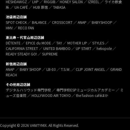
HESHDAWGZ ／ LHP ／ RIGGIB／ HONEY SALON ／ IZREEL ／ ライカ飲食
系 ／ UA CAFÉ ／ HUB 原宿 ／ TABASA
池袋周辺店舗
SPOT CHECK ／ BALANCE ／ CROSSCORT ／ ANAP ／ BABYSHOOP ／
HMV ／ RECO FAN
恵比寿・代官山周辺店舗
DÉTENTE ／ EPICE du MODE ／ TAY ／ MOTHER LIP ／ STYLES ／
CALIFORNIA STREET ／ UNITED BAMBOO ／ UP START ／ heliopole ／
READY STEADY GO! ／ SUPREME
新宿周辺店舗
ANAP ／ BABY SHOOP ／ LB-03 ／ T.S.W. ／ CLIP JOINT ANGEL ／ GRAND
REACH
その他周辺店舗
デジタルハリウッド専門学校 ／ 専門学校ESPミュージカルアカデミー ／ ミ
ューズ音楽院 ／ HOLLYWOOD AIR TOKYO ／ the fashion caféほか
Copyright © 2026 VANITYMIX. All Rights Reserved.