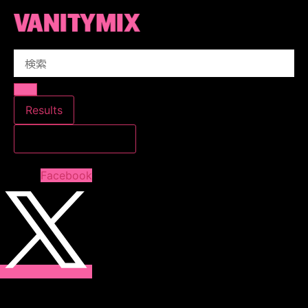
コ
ン
テ
Search
ン
...
ツ
に
ス
Results
キ
すべての結果を見る
ッ
プ
Facebook