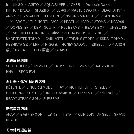
h／ JINGO ／ AGITO ／ AQUA SILVER ／ CHER ／ Doubble Dazzle ／
HIPHOP DIVAS ／ SHAZBOT ／ LB-03 ／ MASTER WORK ／ BLACK ANNY ／
ANAP ／ DIVASALON ／ ILLSTORE ／ NATURALVINTAGE ／ LASTNTIMARES
／ X-LARGE ／ THE NORTH FACE ／ KRAFT ／ HEAD ／ ATOMS ／ HEAD69
／ DOPESTER ／ DEPT SOUTH ／ Ray BEAMS ／ BEAMS BOY ／ UNSELTISH
／ CAP COLLECTOR ONE ／ Xinc ／ ALPHA INDUSTRIES INC. ／
UNDEFEATED TOKYO ／ CARHARTT ／ FREAK’S STORE ／ 55DSL TOKYO ／
HESHDAWGZ ／ LHP ／ RIGGIB／ HONEY SALON ／ IZREEL ／ ライカ飲食
系 ／ UA CAFÉ ／ HUB 原宿 ／ TABASA
池袋周辺店舗
SPOT CHECK ／ BALANCE ／ CROSSCORT ／ ANAP ／ BABYSHOOP ／
HMV ／ RECO FAN
恵比寿・代官山周辺店舗
DÉTENTE ／ EPICE du MODE ／ TAY ／ MOTHER LIP ／ STYLES ／
CALIFORNIA STREET ／ UNITED BAMBOO ／ UP START ／ heliopole ／
READY STEADY GO! ／ SUPREME
新宿周辺店舗
ANAP ／ BABY SHOOP ／ LB-03 ／ T.S.W. ／ CLIP JOINT ANGEL ／ GRAND
REACH
その他周辺店舗