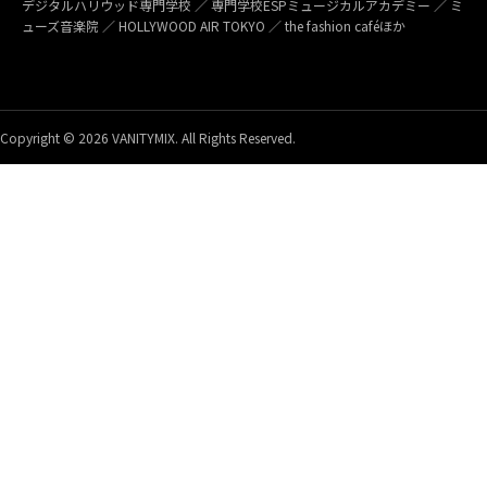
デジタルハリウッド専門学校 ／ 専門学校ESPミュージカルアカデミー ／ ミ
ューズ音楽院 ／ HOLLYWOOD AIR TOKYO ／ the fashion caféほか
Copyright © 2026 VANITYMIX. All Rights Reserved.