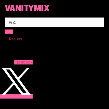
コ
ン
テ
Search
ン
...
ツ
に
ス
Results
キ
すべての結果を見る
ッ
プ
Facebook