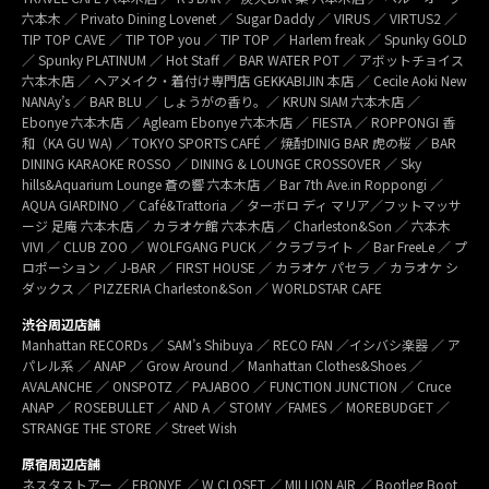
六本木 ／ Privato Dining Lovenet ／ Sugar Daddy ／ VIRUS ／ VIRTUS2 ／
TIP TOP CAVE ／ TIP TOP you ／ TIP TOP ／ Harlem freak ／ Spunky GOLD
／ Spunky PLATINUM ／ Hot Staff ／ BAR WATER POT ／ アボットチョイス
六本木店 ／ ヘアメイク・着付け専門店 GEKKABIJIN 本店 ／ Cecile Aoki New
NANAy’s ／ BAR BLU ／ しょうがの香り。／ KRUN SIAM 六本木店 ／
Ebonye 六本木店 ／ Agleam Ebonye 六本木店 ／ FIESTA ／ ROPPONGI 香
和（KA GU WA) ／ TOKYO SPORTS CAFÉ ／ 焼酎DINIG BAR 虎の桜 ／ BAR
DINING KARAOKE ROSSO ／ DINING & LOUNGE CROSSOVER ／ Sky
hills&Aquarium Lounge 蒼の響 六本木店 ／ Bar 7th Ave.in Roppongi ／
AQUA GIARDINO ／ Café&Trattoria ／ ターボロ ディ マリア／フットマッサ
ージ 足庵 六本木店 ／ カラオケ館 六本木店 ／ Charleston&Son ／ 六本木
VIVI ／ CLUB ZOO ／ WOLFGANG PUCK ／ クラブライト ／ Bar FreeLe ／ プ
ロポーション ／ J-BAR ／ FIRST HOUSE ／ カラオケ パセラ ／ カラオケ シ
ダックス ／ PIZZERIA Charleston&Son ／ WORLDSTAR CAFE
渋谷周辺店舗
Manhattan RECORDs ／ SAM’s Shibuya ／ RECO FAN ／イシバシ楽器 ／ ア
パレル系 ／ ANAP ／ Grow Around ／ Manhattan Clothes&Shoes ／
AVALANCHE ／ ONSPOTZ ／ PAJABOO ／ FUNCTION JUNCTION ／ Cruce
ANAP ／ ROSEBULLET ／ AND A ／ STOMY ／FAMES ／ MOREBUDGET ／
STRANGE THE STORE ／ Street Wish
原宿周辺店舗
ネスタストアー ／ EBONYE ／ W CLOSET ／ MILLION AIR ／ Bootleg Boot