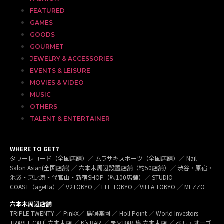
FEATURED
GAMES
GOODS
GOURMET
JEWELRY & ACCESSORIES
EVENTS & LEISURE
MOVIES & VIDEO
MUSIC
OTHERS
TALENT & ENTERTAINER
WHERE TO GET?
タワーレコード（全国店舗）／ ムラサキスポーツ（全国店舗）／ Nail
Salon Asian(全国店舗) ／ 六本木周辺設置店舗（約50店舗）／ 渋谷・原宿・
池袋・恵比寿・代官山・新宿SHOP（約100店舗）／ STUDIO
COAST（ageHa）／ V2TOKYO ／ ELE TOKYO ／VILLA TOKYO ／ MEZZO
六本木周辺店舗
TRIPLE TWENTY ／ PinkX／ 島唄楽園 ／ Holl Point ／ World Investors
TRAVEL CAFÉ 六本木店 ／ K’s BAR ／ 炭火BAR 集 六本木店 ／ ベル・オーブ