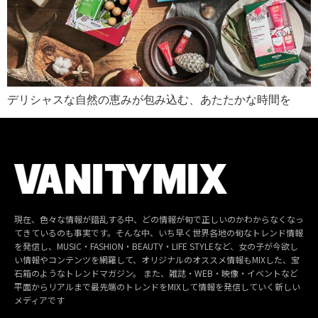
デリシャスな自然の恵みが包み込む、あたたかな時間を
現在、色々な情報が錯乱する中、どの情報が旬で正しいのかわからなくなっ
てきているのも事実です。そんな中、いち早く世界各地の旬なトレンド情報
を発信し、MUSIC・FASHION・BEAUTY・LIFE STYLEなど、女の子が今欲し
い情報やコンテンツを網羅して、オリジナルのオススメ情報もMIXした、宝
石箱のようなトレンドマガジン。 また、雑誌・WEB・映像・イベントなど
平面からリアルまで最先端のトレンドをMIXして情報を発信していく新しい
メディアです